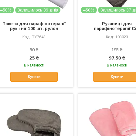
–50%
Залишилось 39 днів
–50%
Залишилось 37 д
Пакети для парафінотерапії
Рукавиці для
рук і ніг 100 шт. рулон
парафінотерапії Сі
TY7643
103023
50 ₴
195 ₴
25 ₴
97,50 ₴
В наявності
В наявності
Купити
Купити