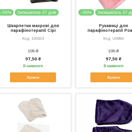
–50%
Залишилось 37 днів
–50%
Залишилось 37 д
Шкарпетки махрові для
Рукавиці для
парафінотерапії Сірі
парафінотерапії Ро
103024
U0984
195 ₴
195 ₴
97,50 ₴
97,50 ₴
В наявності
В наявності
Купити
Купити