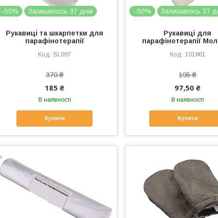
–50%
Залишилось 37 днів
–50%
Залишилось 37 д
Рукавиці та шкарпетки для
Рукавиці для
парафінотерапії
парафінотерапії Мол
SL097
101961
370 ₴
195 ₴
185 ₴
97,50 ₴
В наявності
В наявності
Купити
Купити