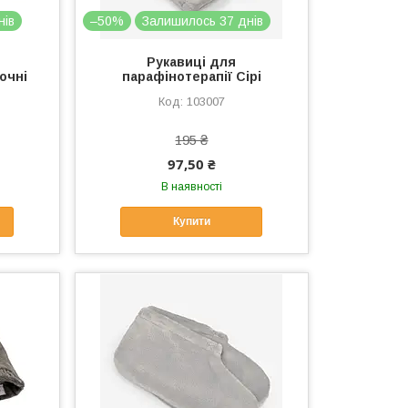
нів
–50%
Залишилось 37 днів
Рукавиці для
очні
парафінотерапії Сірі
103007
195 ₴
97,50 ₴
В наявності
Купити