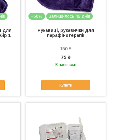
нів
–50%
Залишилось 46 днів
и для
Рукавиці, рукавички для
бір 1
парафінотерапії
150 ₴
75 ₴
В наявності
Купити