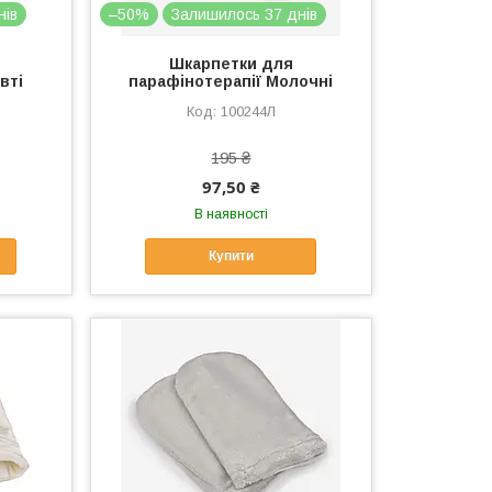
нів
–50%
Залишилось 37 днів
Шкарпетки для
вті
парафінотерапії Молочні
100244Л
195 ₴
97,50 ₴
В наявності
Купити