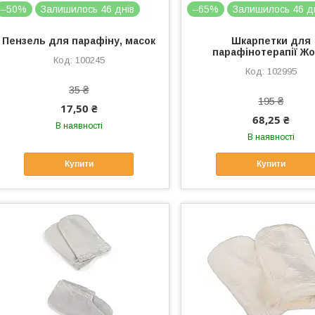
–50%
Залишилось 46 днів
–65%
Залишилось 46 д
Пензель для парафіну, масок
Шкарпетки для
парафінотерапії Жо
100245
102995
35 ₴
195 ₴
17,50 ₴
68,25 ₴
В наявності
В наявності
Купити
Купити