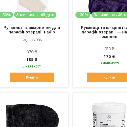
–50%
Залишилось 46 днів
–30%
Залишилось 46 д
Рукавиці та шкарпетки для
Рукавиці та шкарпетк
парафінотерапії набір
парафінотерапії — на
комплект
HY986
250 ₴
370 ₴
175 ₴
185 ₴
В наявності
В наявності
Купити
Купити