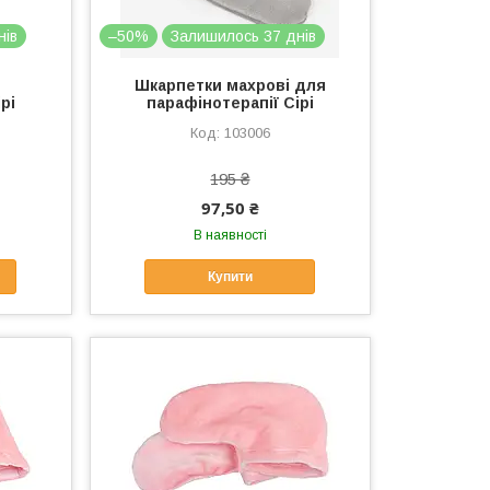
нів
–50%
Залишилось 37 днів
Шкарпетки махрові для
рі
парафінотерапії Сірі
103006
195 ₴
97,50 ₴
В наявності
Купити