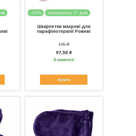
нів
–50%
Залишилось 37 днів
Шкарпетки махрові для
жеві
парафінотерапії Рожеві
195 ₴
97,50 ₴
В наявності
Купити