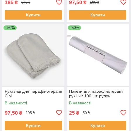
185
97,50
₴
₴
370 ₴
195 ₴
Купити
Купити
–50%
–50%
Рукавиці для парафінотерапії
Пакети для парафінотерапії
Сірі
рук і ніг 100 шт. рулон
В наявності
В наявності
97,50
25
₴
₴
195 ₴
50 ₴
Купити
Купити