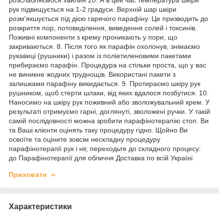
рук підвищується на 1-2 градуси. Верхній шар шкіри
розм'якшується під дією гарячого парафіну. Це призводить до
розкриття пор, потовиділення, виведення солей і токсинів.
Поживні компоненти з крему проникають у пори, що
закриваються. 8. Після того як парафін охолонув, знімаємо
рукавиці (рушники) і разом із поліетиленовими пакетами
прибираємо парафін. Процедура на стільки проста, що у вас
не виникне жодних труднощів. Використані пакети з
залишками парафіну викидається. 9. Протираємо шкіру рук
рушником, щоб стерти шлаки, від яких вдалося позбутися. 10.
Наносимо на шкіру рук поживний або зволожувальний крем. У
результаті отримуємо гарні, доглянуті, зволожені ручки. У такій
самій послідовності можна зробити парафінотерапію стоп. Ви
та Ваші клієнти оцінять таку процедуру гідно. Щойно Ви
освоїте та оціните зовсім нескладну процедуру
парафінотерапії рук і ніг, переходьте до складного процесу:
до Парафінотерапії для обличчя Доставка по всій Україні
Приховати
Характеристики