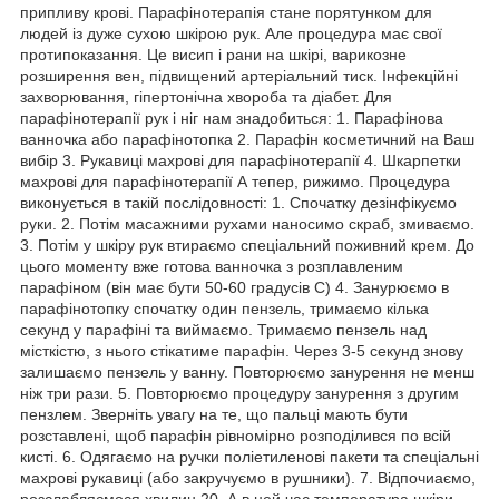
припливу крові. Парафінотерапія стане порятунком для
людей із дуже сухою шкірою рук. Але процедура має свої
протипоказання. Це висип і рани на шкірі, варикозне
розширення вен, підвищений артеріальний тиск. Інфекційні
захворювання, гіпертонічна хвороба та діабет. Для
парафінотерапії рук і ніг нам знадобиться: 1. Парафінова
ванночка або парафінотопка 2. Парафін косметичний на Ваш
вибір 3. Рукавиці махрові для парафінотерапії 4. Шкарпетки
махрові для парафінотерапії А тепер, рижимо. Процедура
виконується в такій послідовності: 1. Спочатку дезінфікуємо
руки. 2. Потім масажними рухами наносимо скраб, змиваємо.
3. Потім у шкіру рук втираємо спеціальний поживний крем. До
цього моменту вже готова ванночка з розплавленим
парафіном (він має бути 50-60 градусів С) 4. Занурюємо в
парафінотопку спочатку один пензель, тримаємо кілька
секунд у парафіні та виймаємо. Тримаємо пензель над
місткістю, з нього стікатиме парафін. Через 3-5 секунд знову
залишаємо пензель у ванну. Повторюємо занурення не менш
ніж три рази. 5. Повторюємо процедуру занурення з другим
пензлем. Зверніть увагу на те, що пальці мають бути
розставлені, щоб парафін рівномірно розподілився по всій
кисті. 6. Одягаємо на ручки поліетиленові пакети та спеціальні
махрові рукавиці (або закручуємо в рушники). 7. Відпочиаємо,
розслабляємося хвилин 20. А в цей час температура шкіри