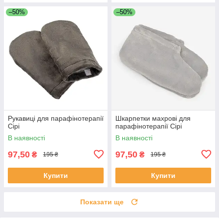
–50%
–50%
Рукавиці для парафінотерапії
Шкарпетки махрові для
Сірі
парафінотерапії Сірі
В наявності
В наявності
97,50
97,50
₴
₴
195 ₴
195 ₴
Купити
Купити
Показати ще