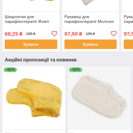
Шкарпетки для
Рукавиці для
Рука
парафінотерапії Жовті
парафінотерапії Молочні
пара
68,25
97,50
97,
₴
₴
195 ₴
195 ₴
Купити
Купити
Акційні пропозиції та новинки
–65%
–50%