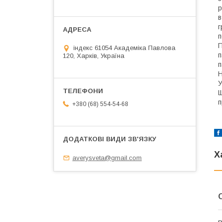
р
в
г
п
П
індекс 61054 Академіка Павлова
п
120, Харків, Україна
п
Н
У
Щ
п
+380 (68) 554-54-68
Х
averysveta@gmail.com