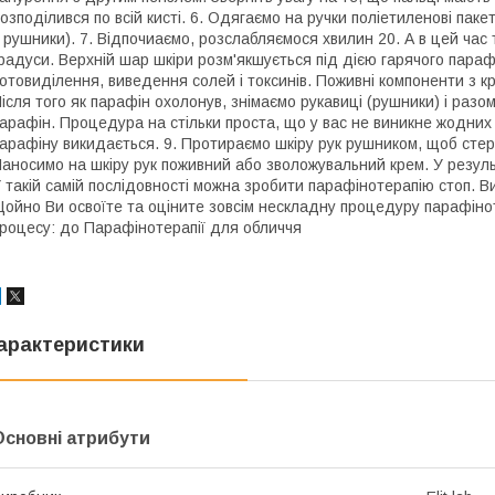
озподілився по всій кисті. 6. Одягаємо на ручки поліетиленові паке
 рушники). 7. Відпочиаємо, розслабляємося хвилин 20. А в цей час
радуси. Верхній шар шкіри розм'якшується під дією гарячого параф
отовиділення, виведення солей і токсинів. Поживні компоненти з к
ісля того як парафін охолонув, знімаємо рукавиці (рушники) і раз
арафін. Процедура на стільки проста, що у вас не виникне жодних
арафіну викидається. 9. Протираємо шкіру рук рушником, щоб стерт
аносимо на шкіру рук поживний або зволожувальний крем. У результ
 такій самій послідовності можна зробити парафінотерапію стоп. Ви
ойно Ви освоїте та оціните зовсім нескладну процедуру парафіноте
роцесу: до Парафінотерапії для обличчя
арактеристики
Основні атрибути