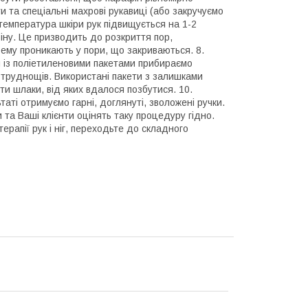
ти та спеціальні махрові рукавиці (або закручуємо
 температура шкіри рук підвищується на 1-2
іну. Це призводить до розкриття пор,
рему проникають у пори, що закриваються. 8.
ом із поліетиленовими пакетами прибираємо
 труднощів. Використані пакети з залишками
и шлаки, від яких вдалося позбутися. 10.
аті отримуємо гарні, доглянуті, зволожені ручки.
 та Ваші клієнти оцінять таку процедуру гідно.
рапії рук і ніг, переходьте до складного