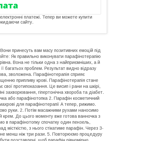
 електронні платежі. Тепер ви можете купити
окидаючи сайту.
 Вони принесуть вам масу позитивних емоцій під
юйте: Як правильно виконувати парафінотерапію
вна. Вона не тільки одна з найприємніших, а й
 її багатьох проблем. Результат видно відразу
рова, зволожена. Парафінотерапія сприяє
ищенню припливу крові. Парафінотерапія стане
свої протипоказання. Це висип і рани на шкірі,
ні захворювання, гіпертонічна хвороба та діабет.
ночка або парафінотопка 2. Парафін косметичний
 махрові для парафінотерапії А тепер, рижимо.
уємо руки. 2. Потім масажними рухами наносимо
ий крем. До цього моменту вже готова ванночка з
мо в парафінотопку спочатку один пензель,
д місткістю, з нього стікатиме парафін. Через 3-
не менш ніж три рази. 5. Повторюємо процедуру
 бути розставлені, щоб парафін рівномірно