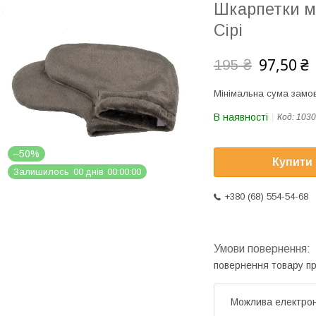
Шкарпетки м
Сірі
97,50 ₴
195 ₴
Мінімальна сума замов
В наявності
Код:
1030
–50%
Купити
Залишилось
0
0
днів
0
0
0
0
0
0
+380 (68) 554-54-68
повернення товару п