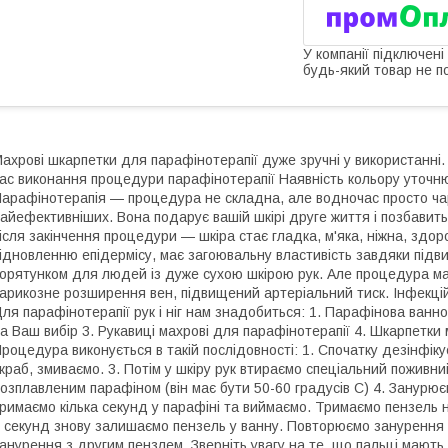
У компанії підключені
будь-який товар не п
ахрові шкарпетки для парафінотерапії дуже зручні у використанні.
ас виконання процедури парафінотерапії Наявність кольору уточн
арафінотерапія — процедура не складна, але водночас просто чарі
айефективніших. Вона подарує вашій шкірі друге життя і позбавить
ісля закінчення процедури — шкіра стає гладка, м'яка, ніжна, здо
ідновленню епідермісу, має загоювальну властивість завдяки підв
орятунком для людей із дуже сухою шкірою рук. Але процедура має 
арикозне розширення вен, підвищений артеріальний тиск. Інфекцій
ля парафінотерапії рук і ніг нам знадобиться: 1. Парафінова ван
а Ваш вибір 3. Рукавиці махрові для парафінотерапії 4. Шкарпетки
роцедура виконується в такій послідовності: 1. Спочатку дезінфік
краб, змиваємо. 3. Потім у шкіру рук втираємо спеціальний поживн
озплавленим парафіном (він має бути 50-60 градусів С) 4. Занурює
римаємо кілька секунд у парафіні та виймаємо. Тримаємо пензель на
 секунд знову залишаємо пензель у ванну. Повторюємо занурення 
анурення з другим пензлем. Зверніть увагу на те, що пальці мають