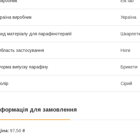
иробник
Elit lab
раїна виробник
Україна
ид матеріалу для парафінотерапії
Шкарпетк
бласть застосування
Ноги
орма випуску парафіну
Брикети
олір
Сірий
нформація для замовлення
іна:
97,50 ₴