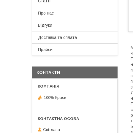
Статті
Про нас
Відгуки
Доставка та оплата
М
Прайси
ч
П
н
п
КОНТАКТИ
в
п
в
Д
100% Краси
н
П
с
р
т
5
Світлана
з