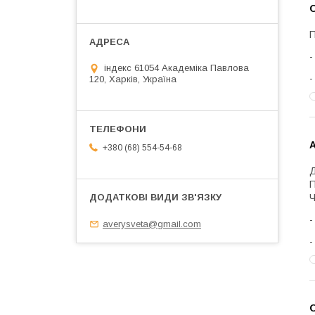
П
індекс 61054 Академіка Павлова
120, Харків, Україна
А
+380 (68) 554-54-68
Д
П
Ч
averysveta@gmail.com