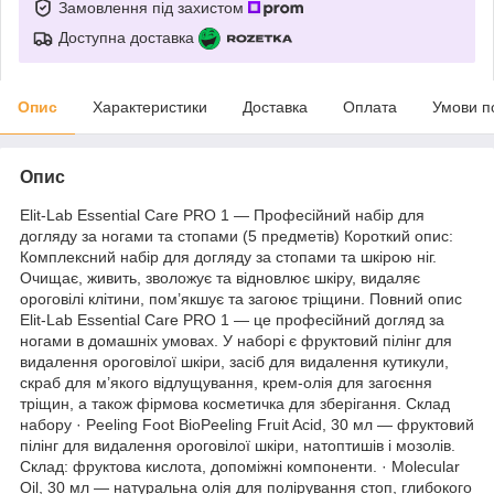
Замовлення під захистом
Доступна доставка
Опис
Характеристики
Доставка
Оплата
Умови п
Опис
Elit-Lab Essential Care PRO 1 — Професійний набір для
догляду за ногами та стопами (5 предметів) Короткий опис:
Комплексний набір для догляду за стопами та шкірою ніг.
Очищає, живить, зволожує та відновлює шкіру, видаляє
ороговілі клітини, пом’якшує та загоює тріщини. Повний опис
Elit-Lab Essential Care PRO 1 — це професійний догляд за
ногами в домашніх умовах. У наборі є фруктовий пілінг для
видалення ороговілої шкіри, засіб для видалення кутикули,
скраб для м’якого відлущування, крем-олія для загоєння
тріщин, а також фірмова косметичка для зберігання. Склад
набору · Peeling Foot BioPeeling Fruit Acid, 30 мл — фруктовий
пілінг для видалення ороговілої шкіри, натоптишів і мозолів.
Склад: фруктова кислота, допоміжні компоненти. · Molecular
Oil, 30 мл — натуральна олія для полірування стоп, глибокого