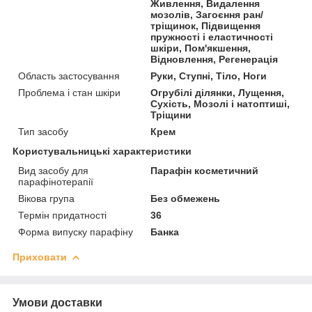
Живлення, Видалення
мозолів, Загоєння ран/
тріщинок, Підвищення
пружності і еластичності
шкіри, Пом'якшення,
Відновлення, Регенерація
Область застосування
Руки, Ступні, Тіло, Ноги
Проблема і стан шкіри
Огрубілі ділянки, Лущення,
Сухість, Мозолі і натоптиші,
Тріщини
Тип засобу
Крем
Користувальницькі характеристики
Вид засобу для
Парафін косметичний
парафінотерапії
Вікова група
Без обмежень
Термін придатності
36
Форма випуску парафіну
Банка
Приховати
Умови доставки