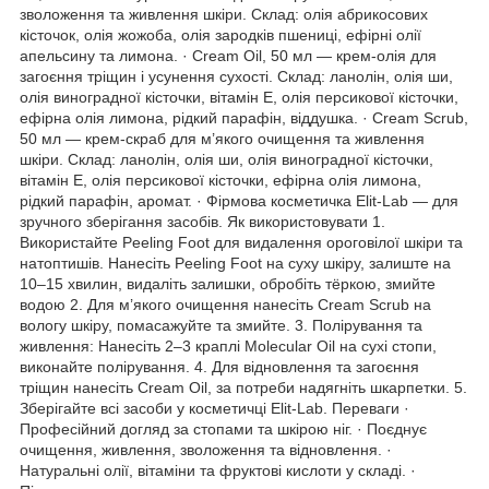
зволоження та живлення шкіри. Склад: олія абрикосових
кісточок, олія жожоба, олія зародків пшениці, ефірні олії
апельсину та лимона. · Cream Oil, 50 мл — крем-олія для
загоєння тріщин і усунення сухості. Склад: ланолін, олія ши,
олія виноградної кісточки, вітамін Е, олія персикової кісточки,
ефірна олія лимона, рідкий парафін, віддушка. · Cream Scrub,
50 мл — крем-скраб для м’якого очищення та живлення
шкіри. Склад: ланолін, олія ши, олія виноградної кісточки,
вітамін Е, олія персикової кісточки, ефірна олія лимона,
рідкий парафін, аромат. · Фірмова косметичка Elit-Lab — для
зручного зберігання засобів. Як використовувати 1.
Використайте Peeling Foot для видалення ороговілої шкіри та
натоптишів. Нанесіть Peeling Foot на суху шкіру, залиште на
10–15 хвилин, видаліть залишки, обробіть тёркою, змийте
водою 2. Для м’якого очищення нанесіть Cream Scrub на
вологу шкіру, помасажуйте та змийте. 3. Полірування та
живлення: Нанесіть 2–3 краплі Molecular Oil на сухі стопи,
виконайте полірування. 4. Для відновлення та загоєння
тріщин нанесіть Cream Oil, за потреби надягніть шкарпетки. 5.
Зберігайте всі засоби у косметичці Elit-Lab. Переваги ·
Професійний догляд за стопами та шкірою ніг. · Поєднує
очищення, живлення, зволоження та відновлення. ·
Натуральні олії, вітаміни та фруктові кислоти у складі. ·