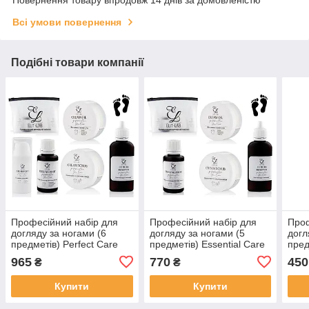
Повернення товару впродовж 14 днів за домовленістю
Всі умови повернення
Подібні товари компанії
Професійний набір для
Професійний набір для
Проф
догляду за ногами (6
догляду за ногами (5
догл
предметів) Perfect Care
предметів) Essential Care
пред
PRO
PRO
PRO
965
770
450
₴
₴
Купити
Купити