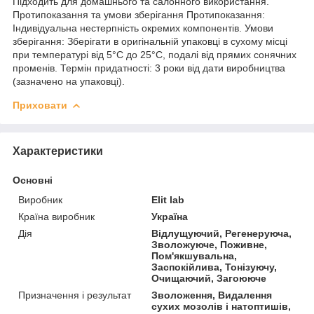
Підходить для домашнього та салонного використання.
Протипоказання та умови зберігання Протипоказання:
Індивідуальна нестерпність окремих компонентів. Умови
зберігання: Зберігати в оригінальній упаковці в сухому місці
при температурі від 5°C до 25°C, подалі від прямих сонячних
променів. Термін придатності: 3 роки від дати виробництва
(зазначено на упаковці).
Приховати
Характеристики
Основні
Виробник
Elit lab
Країна виробник
Україна
Дія
Відлущуючий, Регенеруюча,
Зволожуюче, Поживне,
Пом'якшувальна,
Заспокійлива, Тонізуючу,
Очищаючий, Загоююче
Призначення і результат
Зволоження, Видалення
сухих мозолів і натоптишів,