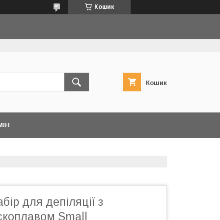
Кошик
Кошик
МІН
бір для депіляції з
скоплавом Small