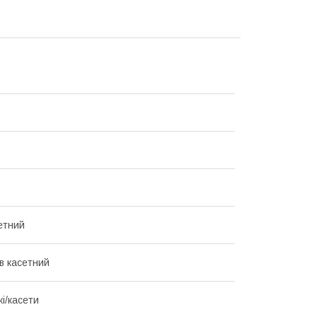
етний
в касетний
і/касети