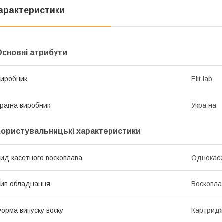
арактеристики
Основні атрибути
иробник
Elit lab
раїна виробник
Україна
Користувальницькі характеристики
ид касетного воскоплава
Однокас
ип обладнання
Воскопла
орма випуску воску
Картридж