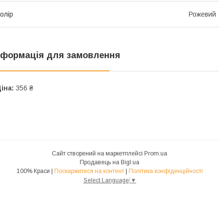
олір
Рожевий
нформація для замовлення
іна:
356 ₴
Сайт створений на маркетплейсі
Prom.ua
Продавець на Bigl.ua
100% Краси |
Поскаржитися на контент
|
Політика конфіденційності
Select Language
▼