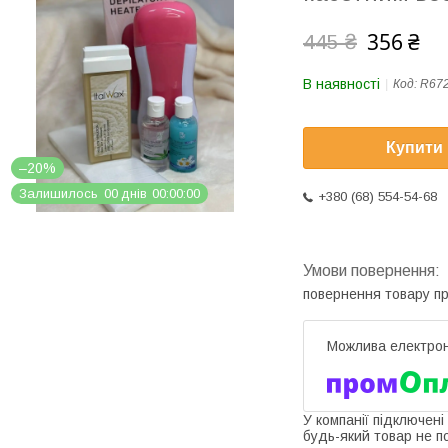
356 ₴
445 ₴
В наявності
Код:
R67
Купити
–20%
Залишилось
0
0
днів
0
0
0
0
0
0
+380 (68) 554-54-68
повернення товару п
У компанії підключені
будь-який товар не п