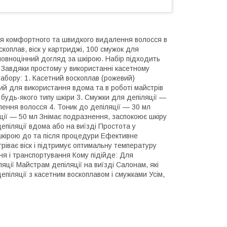
ля комфортного та швидкого видалення волосся в
коплав, віск у картриджі, 100 смужок для
 повноцінний догляд за шкірою. Набір підходить
і. Завдяки простому у використанні касетному
абору: 1. Касетний воскоплав (рожевий)
ний для використання вдома та в роботі майстрів
 будь-якого типу шкіри 3. Смужки для депіляції —
лення волосся 4. Тоник до депіляції — 30 мл
яції — 50 мл Знімає подразнення, заспокоює шкіру
епіляції вдома або на виїзді Простота у
шкірою до та після процедури Ефективне
ріває віск і підтримує оптимальну температуру
ня і транспортування Кому підійде: Для
яції Майстрам депіляції на виїзді Салонам, які
піляції з касетним воскоплавом і смужками Усім,