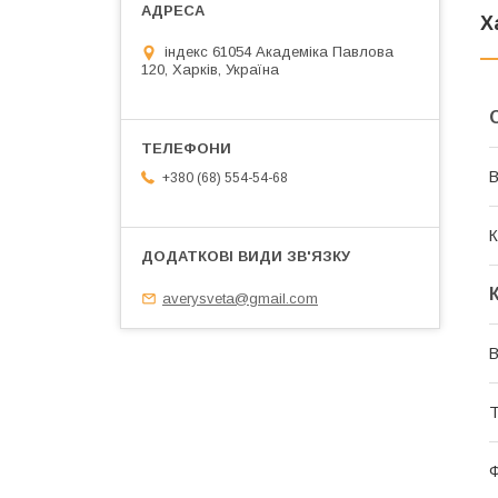
Х
індекс 61054 Академіка Павлова
120, Харків, Україна
В
+380 (68) 554-54-68
К
averysveta@gmail.com
В
Т
Ф