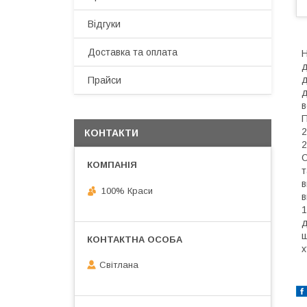
Відгуки
Доставка та оплата
Н
д
д
Прайси
д
в
П
2
КОНТАКТИ
2
О
т
в
100% Краси
в
1
д
ш
х
Світлана