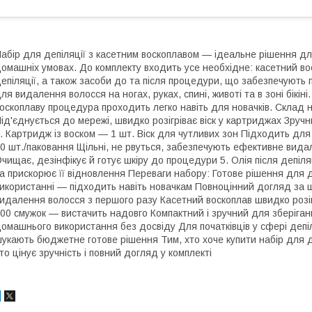
абір для депіляції з касетним воскоплавом — ідеальне рішення д
омашніх умовах. До комплекту входить усе необхідне: касетний вос
епіляції, а також засоби до та після процедури, що забезпечують
ля видалення волосся на ногах, руках, спині, животі та в зоні бікін
оскоплаву процедура проходить легко навіть для новачків. Склад н
ід'єднується до мережі, швидко розігріває віск у картриджах Зруч
. Картридж із воском — 1 шт. Віск для чутливих зон Підходить для
0 шт./паковання Щільні, не рвуться, забезпечують ефективне вида
чищає, дезінфікує й готує шкіру до процедури 5. Олія після депіл
а прискорює її відновлення Переваги набору: Готове рішення для д
икористанні — підходить навіть новачкам Повноцінний догляд за 
идалення волосся з першого разу Касетний воскоплав швидко розіг
00 смужок — вистачить надовго Компактний і зручний для зберіган
омашнього використання без досвіду Для початківців у сфері депіл
укають бюджетне готове рішення Тим, хто хоче купити набір для де
то цінує зручність і повний догляд у комплекті