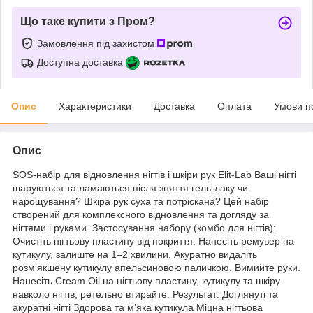
Що таке купити з Пром?
Замовлення під захистом
Доступна доставка
Опис
Характеристики
Доставка
Оплата
Умови п
Опис
SOS-набір для відновлення нігтів і шкіри рук Elit-Lab Ваші нігті
шаруються та ламаються після зняття гель-лаку чи
нарощування? Шкіра рук суха та потріскана? Цей набір
створений для комплексного відновлення та догляду за
нігтями і руками. Застосування набору (комбо для нігтів):
Очистіть нігтьову пластину від покриття. Нанесіть ремувер на
кутикулу, залиште на 1–2 хвилини. Акуратно видаліть
розм’якшену кутикулу апельсиновою паличкою. Вимийте руки.
Нанесіть Cream Oil на нігтьову пластину, кутикулу та шкіру
навколо нігтів, ретельно втирайте. Результат: Доглянуті та
акуратні нігті Здорова та м’яка кутикула Міцна нігтьова