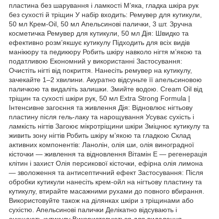
пластина без шарування і ламкості М’яка, гладка шкіра рук
без сухості й тріщин У набір входить: Ремувер для кутикули,
50 мл Крем-Oil, 50 мл Апельсинові палички, 3 шт. Зручна
косметичка Ремувер для кутикули, 50 мл Дія: Швидко та
ефективно розм’якшує кутикулу Підходить для всіх видів
манікюру та педикюру Робить шкіру навколо нігтя м’якою та
податливою Економний у використанні Застосування:
Очистіть нігті від покриття. Нанесіть ремувер на кутикулу,
зачекайте 1–2 хвилини. Акуратно відсуньте її апельсиновою
паличкою та видаліть залишки. Змийте водою. Cream Oil від
тріщин та сухості шкіри рук, 50 мл Extra Strong Formula |
Інтенсивне загоєння та живлення Дія: Відновлює нігтьову
пластину після гель-лаку та нарощування Усуває сухість і
ламкість нігтів Загоює мікротріщини шкіри Зміцнює кутикулу та
живить зону нігтів Робить шкіру м’якою та гладкою Склад
активних компонентів: Ланолін, олія ши, олія виноградної
кісточки — живлення та відновлення Вітамін Е — регенерація
клітин і захист Олія персикової кісточки, ефірна олія лимона
— зволоження та антисептичний ефект Застосування: Після
обробки кутикули нанесіть крем-ойл на нігтьову пластину та
кутикулу, втирайте масажними рухами до повного вбирання.
Використовуйте також на ділянках шкіри з тріщинами або
сухістю. Апельсинові палички Делікатно відсувають і
очищають кутикулу Використовуються для видалення