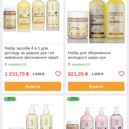
Набір засобів 4 в 1 для
догляду за шкірою рук і ніг
Набір для збереження
живлення зволоження скраб
молодості шкіри рук
маска крем Elit Lab ваніль
В наявності
В наявності
1 233,75
821,25
₴
₴
1 645 ₴
1 095 ₴
Купити
Купити
–25%
–25%