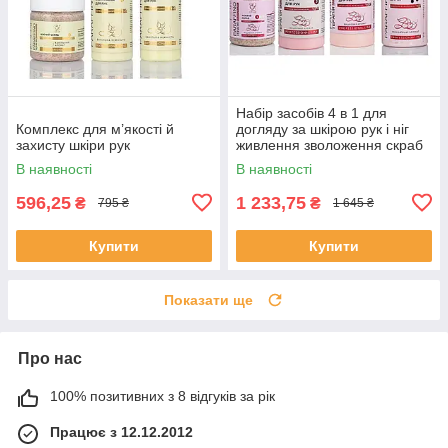
Набір засобів 4 в 1 для
Комплекс для м’якості й
догляду за шкірою рук і ніг
захисту шкіри рук
живлення зволоження скраб
маска крем ВЕЛИКИЙ Elit Lab
В наявності
В наявності
вишня
596,25
1 233,75
₴
₴
795 ₴
1 645 ₴
Купити
Купити
Показати ще
Про нас
100% позитивних з 8 відгуків за рік
Працює з 12.12.2012