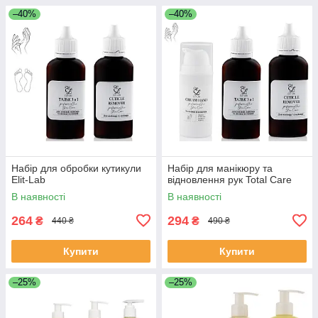
–40%
–40%
Набір для обробки кутикули
Набір для манікюру та
Elit-Lab
відновлення рук Total Care
В наявності
В наявності
264
294
₴
₴
440 ₴
490 ₴
Купити
Купити
–25%
–25%