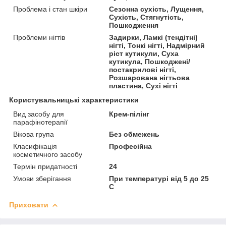
Проблема і стан шкіри
Сезонна сухість, Лущення,
Сухість, Стягнутість,
Пошкодження
Проблеми нігтів
Задирки, Ламкі (тендітні)
нігті, Тонкі нігті, Надмірний
ріст кутикули, Суха
кутикула, Пошкоджені/
постакрилові нігті,
Розшарована нігтьова
пластина, Сухі нігті
Користувальницькі характеристики
Вид засобу для
Крем-пілінг
парафінотерапії
Вікова група
Без обмежень
Класифікація
Професійна
косметичного засобу
Термін придатності
24
Умови зберігання
При температурі від 5 до 25
С
Приховати