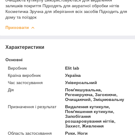
залишків покриття Підходять для акуратної обробки нігтів
Косметичка Зручна для зберігання всіх засобів Підходить для
дому та поїздок
Приховати
Характеристики
Основні
Виробник
Elit lab
Країна виробник
Україна
Час застосування
Універсальний
Дія
Пом'якшувальна,
Регенеруюча, Загоююче,
Очищаючий, Зміцнювальну
Призначення і результат
Видалення кутикули,
Пом'якшення кутикули,
Запобігання
розшаровування нігтів,
Захист, Живлення
Область застосування
Руки, Ноги