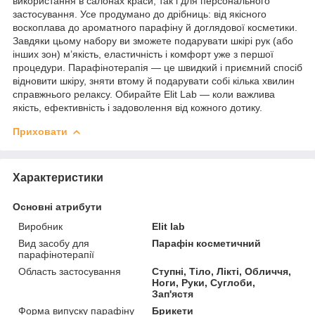
використання в салонах краси, так і для персонального
застосування. Усе продумано до дрібниць: від якісного
воскоплава до ароматного парафіну й доглядової косметики.
Завдяки цьому набору ви зможете подарувати шкірі рук (або
інших зон) м’якість, еластичність і комфорт уже з першої
процедури. Парафінотерапія — це швидкий і приємний спосіб
відновити шкіру, зняти втому й подарувати собі кілька хвилин
справжнього релаксу. Обирайте Elit Lab — коли важлива
якість, ефективність і задоволення від кожного дотику.
Приховати
Характеристики
Основні атрибути
Виробник
Elit lab
Вид засобу для
Парафін косметичний
парафінотерапії
Область застосування
Ступні, Тіло, Лікті, Обличчя,
Ноги, Руки, Суглоби,
Зап'ястя
Форма випуску парафіну
Брикети