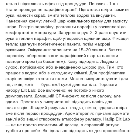
тепло і підсилюють ефект від процедури. Пензлик - 1 шт
Етапи проведення парафінотерапії: Підготовка шкіри: вимити
руки, нанести скраб, змити теплою водою та висушити.
Нанесення крему: легкий шар живильного крему для захисту
шкіри. Розігрів парафіну: розтопити парафін у воскоплаві до
комфортної температури. Занурення рук: 2–3 рази опустити
руки в теплий парафін, щоб утворився щільний шар. Фіксація
тепла: вдягнути поліетиленові пакети, потім махрові
рукавички. Очікування: залишити на 15–20 хвилин. Зняття
парафіну: обережно зняти парафіновий шар та нанести
повторно крем (за бажанням). Кому підходить: Людям із
сухою, потрісканою або зневодненою шкірою рук. Тим, хто
працює з водою або в холодному кліматі. Для профілактики
старіння шкіри та зняття втоми. Можна використовувати і для
ніг, ліктів, колін — будь-якої сухої ділянки тіла. Переваги
набору Elit Lab: Все включено: не потрібно нічого
докуповувати. Домашній СПА-ефект: як після салону, але
вдома. Простота у використанні: підходить навіть для
початківців. Швидкий результат: гладка, ніжна, здорова шкіра
вже після першої процедури. Ароматерапія: приємні аромати
ванілі або вишні створюють атмосферу релаксу. Набір Elit Lab
— це не просто косметичний догляд, а справжній ритуал
турботи про себе. Він ідеально підходить як для професійного