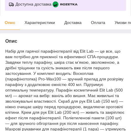
Доступна доставка
Опис
Характеристики
Доставка
Оплата
Умови п
Опис
Набір для гарячої парафінотерапії від Elit Lab — це все, що
вам потрібно для приємної та ефективної СПА-процедури.
Завдяки теплу парафіну, шкіра стає м’якою, зволоженою, а
дрібні тріщинки та сухість зникають вже після першого
застосування. У комплект входить: Воскоплав
(парафінотопка) Pro-Wax100 — зручний прилад для розігріву
парафіну з додатковою ємністю 400 мл. Підтримує
оптимальну температуру. Парафін косметичний Elit Lab (500
мл) — аромат на вибір: ваніль або вишня. Має живильні та
зволожувальні властивості. Скраб для рук Elit Lab (150 мл) —
ніжно очищає шкіру перед процедурою, видаляючи ороговілі
клітини. Крем для рук Elit Lab (200 мл) — живить та закріплює
ефект після парафінотерапії. Поліетиленові пакети (100 шт)
— для зручного обгортання рук після нанесення парафіну.
Махрові рукавички для парафінотерапії (1 пара) — утримують