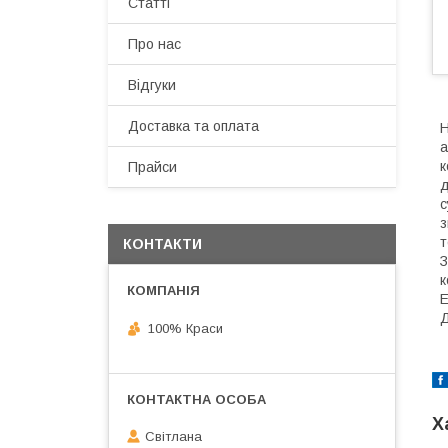
Статті
Про нас
Відгуки
Доставка та оплата
Н
а
к
Прайси
д
с
з
т
КОНТАКТИ
З
к
Е
Д
100% Краси
Х
Світлана