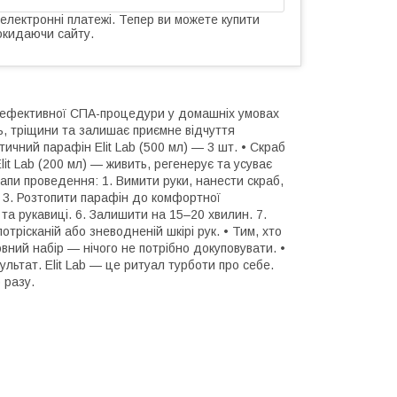
 електронні платежі. Тепер ви можете купити
окидаючи сайту.
ля ефективної СПА-процедури у домашніх умовах
ть, тріщини та залишає приємне відчуття
ичний парафін Elit Lab (500 мл) — 3 шт. • Скраб
Elit Lab (200 мл) — живить, регенерує та усуває
Етапи проведення: 1. Вимити руки, нанести скраб,
 3. Розтопити парафін до комфортної
 та рукавиці. 6. Залишити на 15–20 хвилин. 7.
отрісканій або зневодненій шкірі рук. • Тим, хто
Повний набір — нічого не потрібно докуповувати. •
льтат. Elit Lab — це ритуал турботи про себе.
 разу.