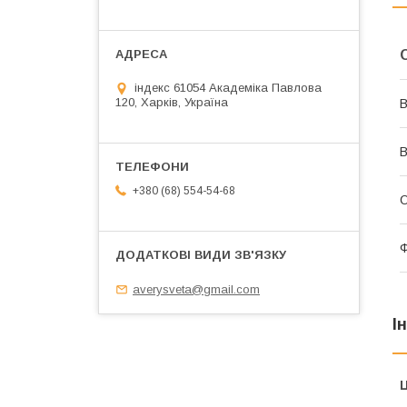
індекс 61054 Академіка Павлова
120, Харків, Україна
В
В
+380 (68) 554-54-68
О
Ф
averysveta@gmail.com
І
Ц