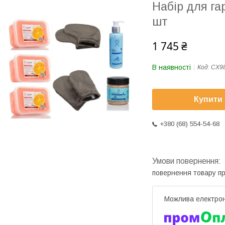
Набір для га
шт
1 745 ₴
В наявності
Код:
CX9
Купити
+380 (68) 554-54-68
повернення товару п