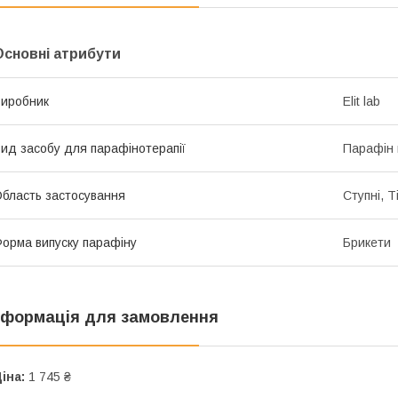
Основні атрибути
иробник
Elit lab
ид засобу для парафінотерапії
Парафін 
бласть застосування
Ступні, Т
орма випуску парафіну
Брикети
нформація для замовлення
іна:
1 745 ₴