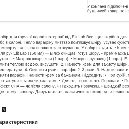
У компанії підключені
будь-який товар не п
абір для гарячої парафінотерапії від Elit Lab Все, що потрібно д
бо в салоні. Тепло парафіну миттєво пом’якшує шкіру, усуває сухіс
омфорту вже після першого застосування. У набір входить: • Космет
ля рук Elit Lab (150 мл) — м’яко очищає, готує шкіру. • Крем-маска 
ухість. • Махрові шкарпетки (1 пара). • Махрові рукавиці (1 пара). 
мити теплою водою, висушити. 2. Нанести крем для захисту шкіри.
емператури. 4. Опустити руки в парафін 2–3 рази. 5. Надіти пакети
няти парафін і нанести крем за бажанням. Підходить: • При сухій, п
онтактує з водою чи холодом. • Для ніг, ліктів, колін. Переваги: • 
фект СПА — як після салону. • Підходить новачкам. • Швидкий резу
ля дому і салону. Дарує м’якість, еластичність і комфорт з першого
арактеристики