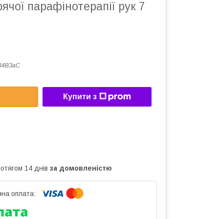
рячої парафінотерапії рук 7
84ВЗаС
Купити з
ротягом 14 днів
за домовленістю