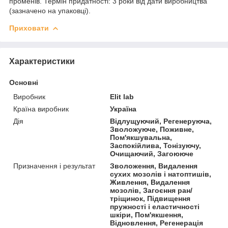
променів. Термін придатності: 3 роки від дати виробництва
(зазначено на упаковці).
Приховати
Характеристики
Основні
Виробник
Elit lab
Країна виробник
Україна
Дія
Відлущуючий, Регенеруюча,
Зволожуюче, Поживне,
Пом'якшувальна,
Заспокійлива, Тонізуючу,
Очищаючий, Загоююче
Призначення і результат
Зволоження, Видалення
сухих мозолів і натоптишів,
Живлення, Видалення
мозолів, Загоєння ран/
тріщинок, Підвищення
пружності і еластичності
шкіри, Пом'якшення,
Відновлення, Регенерація