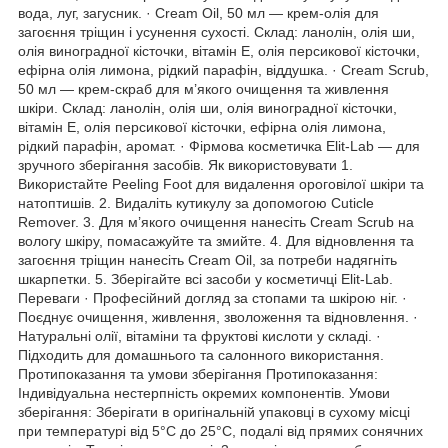
вода, луг, загусник. · Cream Oil, 50 мл — крем-олія для
загоєння тріщин і усунення сухості. Склад: ланолін, олія ши,
олія виноградної кісточки, вітамін Е, олія персикової кісточки,
ефірна олія лимона, рідкий парафін, віддушка. · Cream Scrub,
50 мл — крем-скраб для м’якого очищення та живлення
шкіри. Склад: ланолін, олія ши, олія виноградної кісточки,
вітамін Е, олія персикової кісточки, ефірна олія лимона,
рідкий парафін, аромат. · Фірмова косметичка Elit-Lab — для
зручного зберігання засобів. Як використовувати 1.
Використайте Peeling Foot для видалення ороговілої шкіри та
натоптишів. 2. Видаліть кутикулу за допомогою Cuticle
Remover. 3. Для м’якого очищення нанесіть Cream Scrub на
вологу шкіру, помасажуйте та змийте. 4. Для відновлення та
загоєння тріщин нанесіть Cream Oil, за потреби надягніть
шкарпетки. 5. Зберігайте всі засоби у косметичці Elit-Lab.
Переваги · Професійний догляд за стопами та шкірою ніг. ·
Поєднує очищення, живлення, зволоження та відновлення. ·
Натуральні олії, вітаміни та фруктові кислоти у складі. ·
Підходить для домашнього та салонного використання.
Протипоказання та умови зберігання Протипоказання:
Індивідуальна нестерпність окремих компонентів. Умови
зберігання: Зберігати в оригінальній упаковці в сухому місці
при температурі від 5°C до 25°C, подалі від прямих сонячних