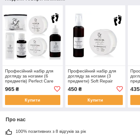
Професійний набір для
Професійний набір для
Проф
догляду за ногами (6
догляду за ногами (3
догл
предметів) Perfect Care
предмети) Soft Repair
пред
PRO
PRO
PRO
965
450
435
₴
₴
Купити
Купити
Про нас
100% позитивних з 8 відгуків за рік