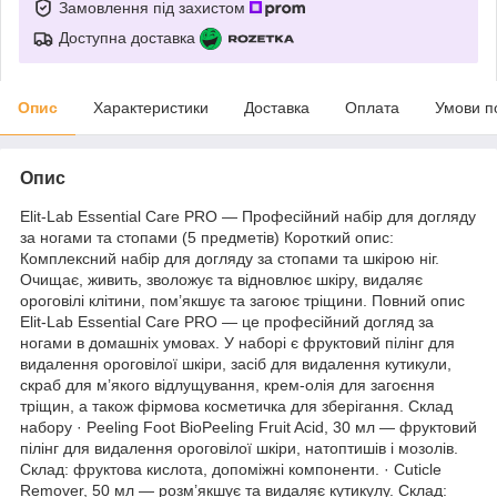
Замовлення під захистом
Доступна доставка
Опис
Характеристики
Доставка
Оплата
Умови п
Опис
Elit-Lab Essential Care PRO — Професійний набір для догляду
за ногами та стопами (5 предметів) Короткий опис:
Комплексний набір для догляду за стопами та шкірою ніг.
Очищає, живить, зволожує та відновлює шкіру, видаляє
ороговілі клітини, пом’якшує та загоює тріщини. Повний опис
Elit-Lab Essential Care PRO — це професійний догляд за
ногами в домашніх умовах. У наборі є фруктовий пілінг для
видалення ороговілої шкіри, засіб для видалення кутикули,
скраб для м’якого відлущування, крем-олія для загоєння
тріщин, а також фірмова косметичка для зберігання. Склад
набору · Peeling Foot BioPeeling Fruit Acid, 30 мл — фруктовий
пілінг для видалення ороговілої шкіри, натоптишів і мозолів.
Склад: фруктова кислота, допоміжні компоненти. · Cuticle
Remover, 50 мл — розм’якшує та видаляє кутикулу. Склад: