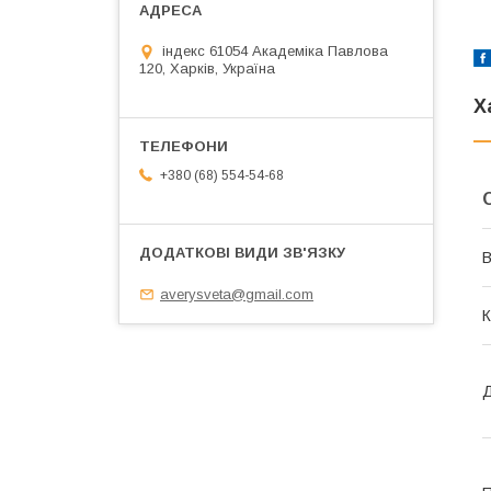
індекс 61054 Академіка Павлова
120, Харків, Україна
Х
+380 (68) 554-54-68
В
averysveta@gmail.com
К
Д