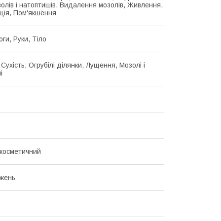
золів і натоптишів, Видалення мозолів, Живлення,
ція, Пом'якшення
оги, Руки, Тіло
Сухість, Огрубілі ділянки, Лущення, Мозолі і
і
косметичний
жень