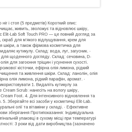
ніг і стоп (5 предметів) Короткий опис:
Очищає, живить, зволожує та відновлює шкіру,
с Elit-Lab Soft Touch PRO — це повний догляд за
, скраб для м’якого відлущування, крем для
я шкіри, а також фірмова косметичка для
идаляє кутикулу. Склад: вода, луг, загусник. ·
м для щоденного догляду. Склад: сечовина, D-
олія для загоєння тріщин і усунення сухості.
ерсикової кісточки, ефірна олія лимона, рідкий
очищення та живлення шкіри. Склад: ланолін, олія
фірна олія лимона, рідкий парафін, аромат. ·
використовувати 1. Видаліть кутикулу за
 Cream Scrub: нанесіть на вологу шкіру,
Cream Foot. 4. Для інтенсивного відновлення та
5. Зберігайте всі засоби у косметичці Elit-Lab.
ральні олії та вітаміни у складі. · Ефективне
мови зберігання Протипоказання: Індивідуальна
гінальній упаковці в сухому місці при температурі
атності: 3 роки від дати виробництва (зазначено