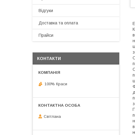
Відгуки
Доставка та оплата
E
К
в
Прайси
н
щ
з
C
КОНТАКТИ
п
С
п
ш
100% Краси
Ф
д
п
з
П
п
Світлана
н
в
н