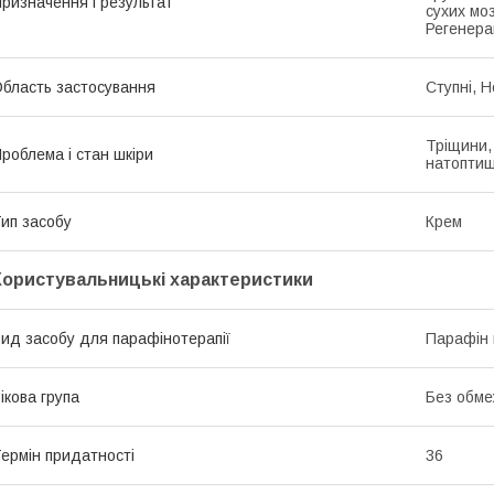
ризначення і результат
сухих мо
Регенера
бласть застосування
Ступні, Н
Тріщини, 
роблема і стан шкіри
натоптиш
ип засобу
Крем
Користувальницькі характеристики
ид засобу для парафінотерапії
Парафін 
ікова група
Без обме
ермін придатності
36