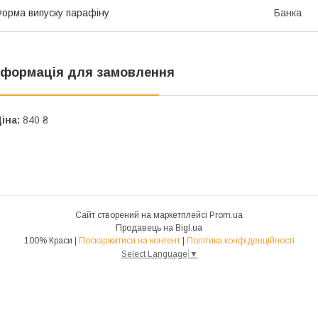
орма випуску парафіну
Банка
нформація для замовлення
іна:
840 ₴
Сайт створений на маркетплейсі
Prom.ua
Продавець на Bigl.ua
100% Краси |
Поскаржитися на контент
|
Політика конфіденційності
Select Language
▼