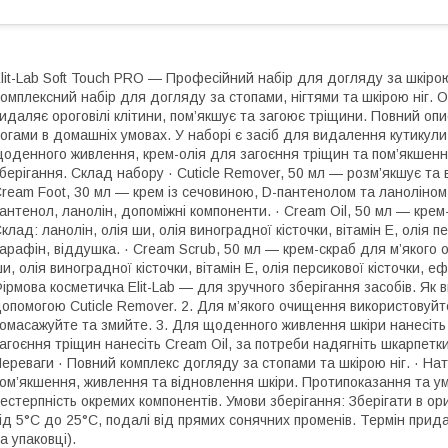
lit-Lab Soft Touch PRO — Професійний набір для догляду за шкірою 
омплексний набір для догляду за стопами, нігтями та шкірою ніг. 
идаляє ороговілі клітини, пом’якшує та загоює тріщини. Повний опи
огами в домашніх умовах. У наборі є засіб для видалення кутикули
оденного живлення, крем-олія для загоєння тріщин та пом’якшенн
берігання. Склад набору · Cuticle Remover, 50 мл — розм’якшує та в
ream Foot, 30 мл — крем із сечовиною, D-пантенолом та ланоліно
антенол, ланолін, допоміжні компоненти. · Cream Oil, 50 мл — крем-
клад: ланолін, олія ши, олія виноградної кісточки, вітамін Е, олія п
арафін, віддушка. · Cream Scrub, 50 мл — крем-скраб для м’якого 
и, олія виноградної кісточки, вітамін Е, олія персикової кісточки, е
ірмова косметичка Elit-Lab — для зручного зберігання засобів. Як 
опомогою Cuticle Remover. 2. Для м’якого очищення використовуйте
омасажуйте та змийте. 3. Для щоденного живлення шкіри нанесіть 
агоєння тріщин нанесіть Cream Oil, за потреби надягніть шкарпетки. 
ереваги · Повний комплекс догляду за стопами та шкірою ніг. · Нату
ом’якшення, живлення та відновлення шкіри. Протипоказання та у
естерпність окремих компонентів. Умови зберігання: Зберігати в ори
ід 5°C до 25°C, подалі від прямих сонячних променів. Термін прид
а упаковці).