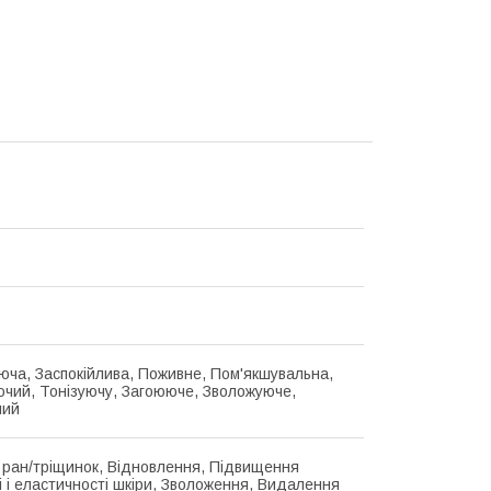
юча, Заспокійлива, Поживне, Пом'якшувальна,
чий, Тонізуючу, Загоююче, Зволожуюче,
чий
 ран/тріщинок, Відновлення, Підвищення
і і еластичності шкіри, Зволоження, Видалення