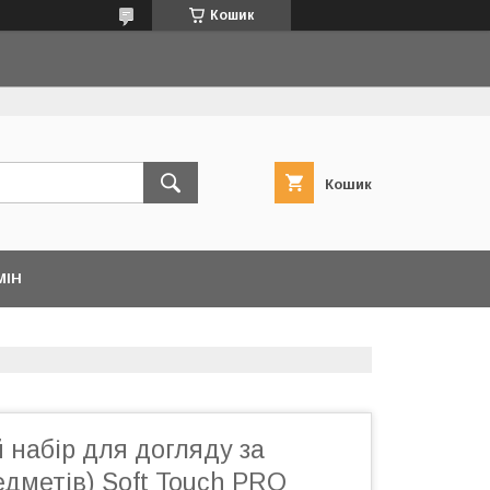
Кошик
Кошик
МІН
 набір для догляду за
едметів) Soft Touch PRO