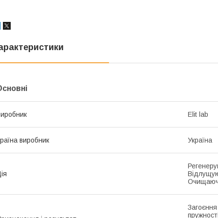
арактеристики
Основні
иробник
Elit lab
раїна виробник
Україна
Регенеру
ія
Відлущую
Очищаю
Загоєння
пружност