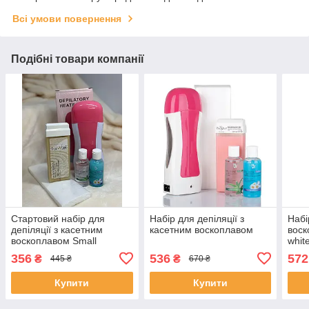
Всі умови повернення
Подібні товари компанії
Стартовий набір для
Набір для депіляції з
Набі
депіляції з касетним
касетним воскоплавом
воск
воскоплавом Small
whit
356
536
572
₴
₴
445 ₴
670 ₴
Купити
Купити