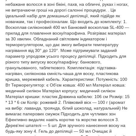
небажане волосся в зоні бікіні, пахв, на обличчі, руках і ногах,
не витрачаючи гроші на дорогі салонні процедури. . Це
ідеальний набір для домашньої депіляції, який підійде як
новачкам, так і професіоналам. Що входить до комплекту: 1.
Воскоплав силіконовий 400 мл Банковий воскоплав SL-400 —
прилад для плавлення воску/парофина. Розігріває матеріал
за 30 хвилин. Обладнаний світловим індикатором і
терморегулятором, що дає змогу вибирати температуру
нагрівання від 30° до 120°. Може підтримувати заданий
параметр упродовж усього процесу депіляції. Підходить для
різного типу випуску воску/парафіну: банкового,
гранульованого, таблеткового. Комплектація: підставка-
нагрівач, силіконова ємність-чаша для воску, пластикова
кришка, мережевий кабель. Характеристики: Потужність: 100
Вт Терморегулятор: є Об'єм ковша: 400 мл Матеріал ковша:
медичний силікон Матеріал корпусу: медичний силікон
Матеріал кришки: пластик Довжина кабелю: 106 см Розмір: 15
* 13 * 6 см Колір: рожевий 2. Плівковий віск — 100 г (аромат
на вибір: лаванда, троянда, білий шоколад, натуральний) Не
вимагає паперових смужок Підходить для чутливих зон
Ефективно видаляє навіть коротке та жорстке волосся 3.
Дерев'яні шпателі — 5 шт. Для зручного нанесення воску на
будь-яку зону 4. Гель до депіляції — 50 мл Очищає й