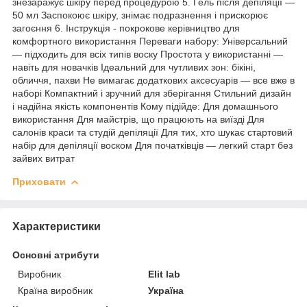
знезаражує шкіру перед процедурою 5. Гель після депіляції —
50 мл Заспокоює шкіру, знімає подразнення і прискорює
загоєння 6. Інструкція - покрокове керівництво для
комфортного використання Переваги набору: Універсальний
— підходить для всіх типів воску Простота у використанні —
навіть для новачків Ідеальний для чутливих зон: бікіні,
обличчя, пахви Не вимагає додаткових аксесуарів — все вже в
наборі Компактний і зручний для зберігання Стильний дизайн
і надійна якість компонентів Кому підійде: Для домашнього
використання Для майстрів, що працюють на виїзді Для
салонів краси та студій депіляції Для тих, хто шукає стартовий
набір для депіляції воском Для початківців — легкий старт без
зайвих витрат
Приховати
Характеристики
Основні атрибути
Виробник
Elit lab
Країна виробник
Україна