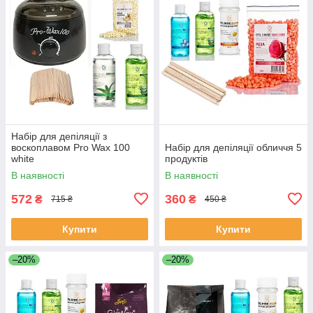
Набір для депіляції з
воскоплавом Pro Wax 100
Набір для депіляції обличчя 5
white
продуктів
В наявності
В наявності
572
360
₴
₴
715 ₴
450 ₴
Купити
Купити
–20%
–20%