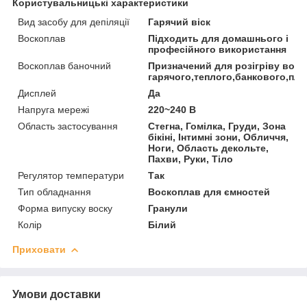
Користувальницькі характеристики
Вид засобу для депіляції
Гарячий віск
Воскоплав
Підходить для домашнього і
професійного використання
Воскоплав баночний
Призначений для розігріву воск
гарячого,теплого,банкового,плі
Дисплей
Да
Напруга мережі
220~240 В
Область застосування
Стегна, Гомілка, Груди, Зона
бікіні, Інтимні зони, Обличчя,
Ноги, Область декольте,
Пахви, Руки, Тіло
Регулятор температури
Так
Тип обладнання
Воскоплав для ємностей
Форма випуску воску
Гранули
Колір
Білий
Приховати
Умови доставки