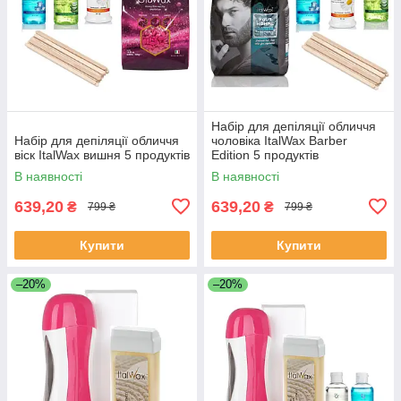
Набір для депіляції обличчя
Набір для депіляції обличчя
чоловіка ItalWax Barber
віск ItalWax вишня 5 продуктів
Edition 5 продуктів
В наявності
В наявності
639,20
639,20
₴
₴
799 ₴
799 ₴
Купити
Купити
–20%
–20%