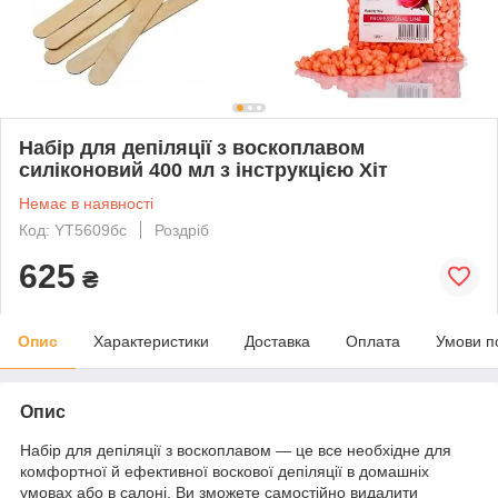
Набір для депіляції з воскоплавом
силіконовий 400 мл з інструкцією Хіт
Немає в наявності
Код: YT5609бс
Роздріб
625
₴
Опис
Характеристики
Доставка
Оплата
Умови п
Опис
Набір для депіляції з воскоплавом — це все необхідне для
комфортної й ефективної воскової депіляції в домашніх
умовах або в салоні. Ви зможете самостійно видалити