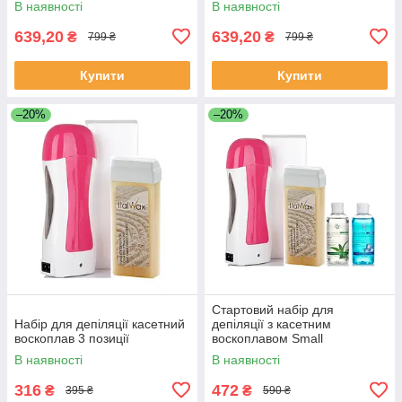
В наявності
В наявності
639,20
639,20
₴
₴
799 ₴
799 ₴
Купити
Купити
–20%
–20%
Стартовий набір для
Набір для депіляції касетний
депіляції з касетним
воскоплав 3 позиції
воскоплавом Small
В наявності
В наявності
316
472
₴
₴
395 ₴
590 ₴