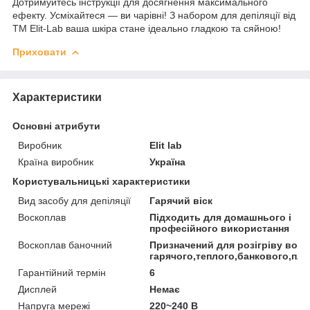
Дотримуйтесь інструкції для досягнення максимального
ефекту. Усміхайтеся — ви чарівні! З набором для депіляції від
ТМ Elit-Lab ваша шкіра стане ідеально гладкою та сяйною!
Приховати
Характеристики
Основні атрибути
Виробник
Elit lab
Країна виробник
Україна
Користувальницькі характеристики
Вид засобу для депіляції
Гарячий віск
Воскоплав
Підходить для домашнього і
професійного використання
Воскоплав баночний
Призначений для розігріву воск
гарячого,теплого,банкового,плі
Гарантійний термін
6
Дисплей
Немає
Напруга мережі
220~240 В