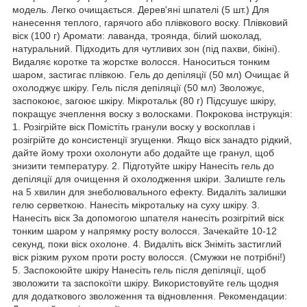
модель. Легко очищається. Дерев'яні шпателі (5 шт.) Для
нанесення теплого, гарячого або плівкового воску. Плівковий
віск (100 г) Аромати: лаванда, троянда, білий шоколад,
натуральний. Підходить для чутливих зон (під пахви, бікіні).
Видаляє коротке та жорстке волосся. Наноситься тонким
шаром, застигає плівкою. Гель до депіляції (50 мл) Очищає й
охолоджує шкіру. Гель після депіляції (50 мл) Зволожує,
заспокоює, загоює шкіру. Мікротальк (80 г) Підсушує шкіру,
покращує зчеплення воску з волосками. Покрокова інструкція:
1. Розігрійте віск Помістіть гранули воску у воскоплав і
розігрійте до консистенції згущенки. Якщо віск занадто рідкий,
дайте йому трохи охолонути або додайте ще гранул, щоб
знизити температуру. 2. Підготуйте шкіру Нанесіть гель до
депіляції для очищення й охолодження шкіри. Залиште гель
на 5 хвилин для знеболювального ефекту. Видаліть залишки
гелю серветкою. Нанесіть мікротальку на суху шкіру. 3.
Нанесіть віск За допомогою шпателя нанесіть розігрітий віск
тонким шаром у напрямку росту волосся. Зачекайте 10-12
секунд, поки віск охолоне. 4. Видаліть віск Зніміть застиглий
віск різким рухом проти росту волосся. (Смужки не потрібні!)
5. Заспокоюйте шкіру Нанесіть гель після депіляції, щоб
зволожити та заспокоїти шкіру. Використовуйте гель щодня
для додаткового зволоження та відновлення. Рекомендации: