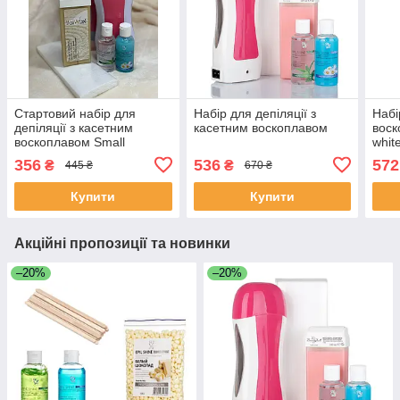
Стартовий набір для
Набір для депіляції з
Набі
депіляції з касетним
касетним воскоплавом
воск
воскоплавом Small
whit
356
536
572
₴
₴
445 ₴
670 ₴
Купити
Купити
Акційні пропозиції та новинки
–20%
–20%