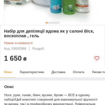
Набір для депіляції вдома як у салоні Віск,
воскоплав , гель
Немає в наявності
Код: 59600986
Роздріб
1 650
₴
Опис
Характеристики
Доставка
Оплата
Умови п
Опис
Ноги, руки, пахви, бікіні, вусики, брови — ВСЕ в одному
наборі!Цей комплект створений для максимальної зручності
як вдома, так і в професійному використанні. Універсальне