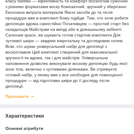
класу ItalWax — ефективність та комфорт Воскоплав сумісний
з різними форматами воску Компактний, зручний у зберіганні
Економна витрата матеріалів Якісні засоби до та після
процедури вже в комплекті Кому підійде: Тим, хто хоче робити
депіляцію вдома самостійно Початківцям — простий старт без
складнощів Майстрам на виїзді або в домашньому кабінеті
Салонам краси, які шукають готові стартові комплекти Для
чутливої шкіри — завдяки мікротальку та доглядовим гелям
Всім, хто шукає універсальний набір для депіляції з
воскоплавом Цей комплект створений для максимальної
зручності як вдома, так і для майстрів. Універсальне
наповнення дозволяє виконувати воскову депіляцію будь-якої
зони тіла, включно з чутливими ділянками. Ви отримуєте
готовий набір, у якому вже є все необхідне для повноцінної
процедури — від підготовки шкіри до її догляду після
депіляції.
Приховати
Характеристики
Основні атрибути