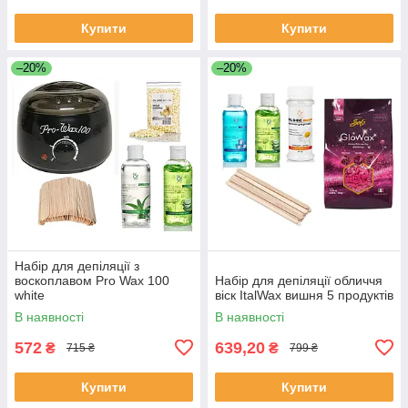
Купити
Купити
–20%
–20%
Набір для депіляції з
воскоплавом Pro Wax 100
Набір для депіляції обличчя
white
віск ItalWax вишня 5 продуктів
В наявності
В наявності
572
639,20
₴
₴
715 ₴
799 ₴
Купити
Купити