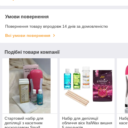
Умови повернення
Повернення товару впродовж 14 днів за домовленістю
Всі умови повернення
Подібні товари компанії
Стартовий набір для
Набір для депіляції
Набі
депіляції з касетним
обличчя віск ItalWax вишня
касе
воскоплавом Small
5 продуктів