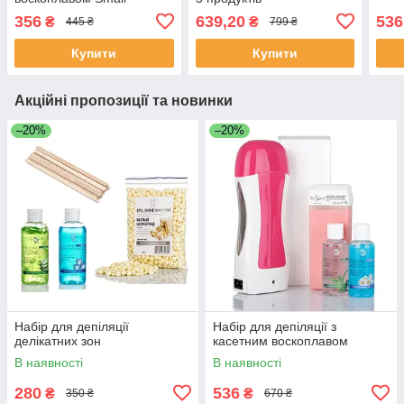
356
639,20
536
₴
₴
445 ₴
799 ₴
Купити
Купити
Акційні пропозиції та новинки
–20%
–20%
Набір для депіляції
Набір для депіляції з
делікатних зон
касетним воскоплавом
В наявності
В наявності
280
536
₴
₴
350 ₴
670 ₴