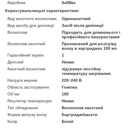
Виробник
ItalWax
Користувальницькі характеристики
Вид касетного воскоплава
Однокасетний
Вид засобу для депіляції
Засіб після депіляції
Воскоплав
Підходить для домашнього і
професійного використання
Воскоплав касетний
Призначений для розігріву
воску в картриджах 100 мл
Гарантійний термін
1
Дисплей
Немає
Касетний воскоплав
підтримує постійну
температуру нагрівання.
Напруга мережі
220~240 В
Область застосування
Гомілка
Об`єм
100
Регулятор температури
Немає
Тип обладнання
Воскоплав касетний
Форма випуску воску
Картриджі/касети
Колір
Білий