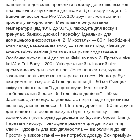
наповнення дозволяє проводити воскову депіляцію всіх зон
тіла, включно з чутливими ділянками. До набору входить: 1.
Баночний воскоплав Pro-Wax 100 Зручний, компактний і
простий у використанні. Має плавне регулювання
температури (від 40°C до 90°C), підходить для воску в
гранулах, банках, дисках і парафіну. Ідеальний для
домашнього використання. 2. Мікротальк — 80 г Необхідний
етап перед нанесенням воску — захищає шкіру, підвищує
ефективність депіляції та зменшує ризик подразнення.
Особливо актуальний для зони бікіні та пахв. 3. Преміум віск
ItalWax Full Body – 200 г Універсальний плівковий віск
преміум-класу для всього тіла. Легко наноситься, чудово
захоплює навіть коротке та жорстке волосся. Не потребує
використання смужок. 4.Гель до депіляції – 50 мл Очищає
шкіру та підготовлює її до процедури. Має легкий
знеболювальний ефект. 5. Гель після депіляції – 50 мл
Заспокоює, зволожує та допомагає шкірі швидко відновитися
після видалення волосся. 6. Шпателі дерев’яні – 50 шт Зручні
для точного нанесення воску на будь-яку ділянку — від
великих зон (ноги, руки) до делікатних (вусики, брови, бікіні).
Переваги набору: Повноцінне рішення для депіляції «під
ключ» Підходить для всіх ділянок тіла — від обличчя до ніг
Простий у використанні — не потребує досвіду Віск преміум-