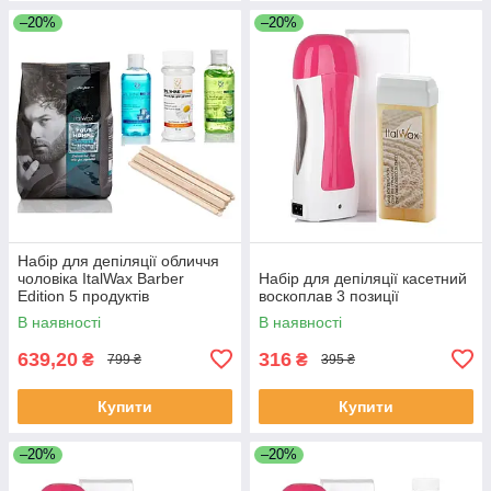
–20%
–20%
Набір для депіляції обличчя
чоловіка ItalWax Barber
Набір для депіляції касетний
Edition 5 продуктів
воскоплав 3 позиції
В наявності
В наявності
639,20
316
₴
₴
799 ₴
395 ₴
Купити
Купити
–20%
–20%