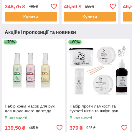
348,75
46,50
46,
₴
₴
465 ₴
155 ₴
Купити
Купити
Акційні пропозиції та новинки
–70%
–60%
Набір крем масок для рук
Набір проти ламкості та
для щоденного догляду
сухості нігтів та шкіри рук
В наявності
В наявності
139,50
370
₴
₴
465 ₴
925 ₴