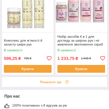
Набір засобів 4 в 1 для
Комплекс для м’якості й
догляду за шкірою рук і ніг
захисту шкіри рук
живлення зволоження скраб
маска крем ВЕЛИКИЙ Elit Lab
В наявності
В наявності
вишня
596,25
1 233,75
₴
₴
795 ₴
1 645 ₴
Купити
Купити
Показати ще
Про нас
100% позитивних з 8 відгуків за рік