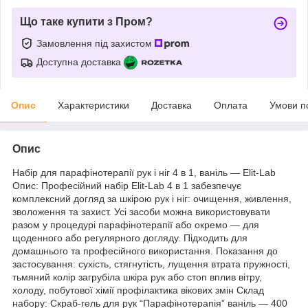
Що таке купити з Пром?
Замовлення під захистом
Доступна доставка
Опис
Характеристики
Доставка
Оплата
Умови п
Опис
Набір для парафінотерапії рук і ніг 4 в 1, ваніль — Elit-Lab
Опис: Професійний набір Elit-Lab 4 в 1 забезпечує
комплексний догляд за шкірою рук і ніг: очищення, живлення,
зволоження та захист. Усі засоби можна використовувати
разом у процедурі парафінотерапії або окремо — для
щоденного або регулярного догляду. Підходить для
домашнього та професійного використання. Показання до
застосування: сухість, стягнутість, лущення втрата пружності,
тьмяний колір загрубіла шкіра рук або стоп вплив вітру,
холоду, побутової хімії профілактика вікових змін Склад
набору: Скраб-гель для рук “Парафінотерапія” ваніль — 400