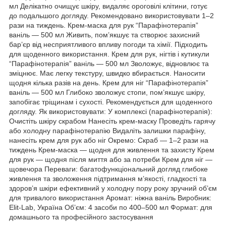
мл Делікатно очищує шкіру, видаляє ороговілі клітини, готує
до подальшого догляду. Рекомендовано використовувати 1–2
рази на тиждень. Крем-маска для рук “Парафінотерапія”
ваніль — 500 мл Живить, пом’якшує та створює захисний
бар’єр від несприятливого впливу погоди та хімії. Підходить
для щоденного використання. Крем для рук, нігтів і кутикули
“Парафінотерапія” ваніль — 500 мл Зволожує, відновлює та
зміцнює. Має легку текстуру, швидко вбирається. Наносити
щодня кілька разів на день. Крем для ніг “Парафінотерапія”
ваніль — 500 мл Глибоко зволожує стопи, пом’якшує шкіру,
запобігає тріщинам і сухості. Рекомендується для щоденного
догляду. Як використовувати: У комплексі (парафінотерапія):
Очистіть шкіру скрабом Нанесіть крем-маску Проведіть гарячу
або холодну парафінотерапію Видаліть залишки парафіну,
нанесіть крем для рук або ніг Окремо: Скраб — 1–2 рази на
тиждень Крем-маска — щодня для живлення та захисту Крем
для рук — щодня після миття або за потреби Крем для ніг —
щовечора Переваги: багатофункціональний догляд глибоке
живлення та зволоження підтримання м’якості, гладкості та
здоров’я шкіри ефективний у холодну пору року зручний об’єм
для тривалого використання Аромат: ніжна ваніль Виробник:
Elit-Lab, Україна Об’єм: 4 засоби по 400–500 мл Формат: для
домашнього та професійного застосування