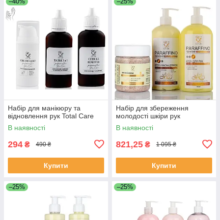
–40%
–25%
Набір для манікюру та
Набір для збереження
відновлення рук Total Care
молодості шкіри рук
В наявності
В наявності
294
821,25
₴
₴
490 ₴
1 095 ₴
Купити
Купити
–25%
–25%