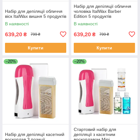
Набір для депіляції обличчя
Набір для депіляції обличчя
чоловіка ItalWax Barber
віск ItalWax вишня 5 продуктів
Edition 5 продуктів
В наявності
В наявності
639,20
639,20
₴
₴
799 ₴
799 ₴
Купити
Купити
–20%
–20%
Стартовий набір для
Набір для депіляції касетний
депіляції з касетним
воскоплав 3 позиції
воскоплавом Mini