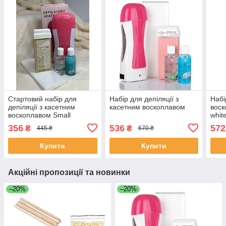
Стартовий набір для
Набір для депіляції з
Набі
депіляції з касетним
касетним воскоплавом
воск
воскоплавом Small
whit
356
536
572
₴
₴
445 ₴
670 ₴
Купити
Купити
Акційні пропозиції та новинки
–20%
–20%