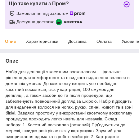
Що таке купити з Пром?
Замовлення під захистом
Доступна доставка
Опис
Характеристики
Доставка
Оплата
Умови п
Опис
Набір для депіляції з касетним воскоплавом — ідеальне
рішення для комфортного та швидкого видалення волосся в
домашніх умовах. До комплекту входить усе необхідне:
касетний воскоплав, віск у картриджі, 100 смужок для
депіляції, а також засоби до та після процедури, що
забезпечують повноцінний догляд за шкірою. Набір підходить
для видалення волосся на ногах, руках, спині, животі та в зоні
бікіні. Завдяки простому у використанні касетному воскоплаву
процедура проходить легко навіть для новачків. Склад
набору: 1. Касетний воскоплав (рожевий) Під'єднується до
мережі, швидко розігріває віск у картриджах Зручний для
використання вдома та в роботі майстрів 2. Картридж із