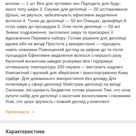
воском — 1 шт. Віск для чутливих зон Підходить для будь-
якого типу шкіри 3. Смужки для депіляції — 20 шт./паковання
Щільні, не рвуться, забезпечують ефективне видалення
волосся 4. Тоник до депіляції — 50 мл Очищає, дезінфікує й
готує шкіру до процедури 5. Олія після депіляції — 50 мл
Знімає подразнення, заспокоює шкіру та прискорює її
відновлення Переваги набору: Готове рішення для депіляції
вдома або на виїзді Простота у використанні — підходить
навіть новачкам Повноцінний догляд за шкірою до та після
процедури Ефективне видалення волосся з першого разу
Касетний воскоплав швидко розігріває віск і підтримує
оптимальну температуру 100 смужок — вистачить надовго
Компактний і зручний для зберігання і транспортування Кому
підійде: Для домашнього використання без досвіду Для
початківців у сфері депіляції Майстрам депіляції на виїзді
Салонам, які шукають бюджетне готове рішення Тим, хто хоче
купити набір для депіляції з касетним воскоплавом і смужками
Усім, хто цінує зручність і повний догляд у комплекті
Приховати
Характеристики