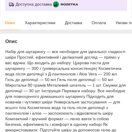
Доступна доставка
Опис
Характеристики
Доставка
Оплата
Умови п
Опис
Набір для шугарингу — все необхідне для ідеальної гладкості
шкіри Простий, ефективний і делікатний догляд — прямо у
вас вдома. Що входить до набору: Цукрова паста для
шугарингу — 300 г (універсальна консистенція) Косметична
вода після депіляції з Д-пантенолом і Aloe Vera — 200 мл
Гель до депіляції — 50 мл Гель після депіляції — 50 мл
Мікротальк 80 грамів Металевий шпатель — 1 шт. Смужки для
депіляції — 30 шт. Інструкція Переваги набору: Все необхідне
для повноцінного домашнього шугарингу Підходить для
новачків і чутливої шкіри Універсальне застосування — для
всього тіла Косметична вода та гель після депіляції з
пантенолом і алое — заспокоюють і відновлюють шкіру
Компактний і зручний формат — легко взяти із собою
Безпека, ефективність і комфорт в одному наборі Як
використовувати: Підготуйте шкіру за допомогою гелю до