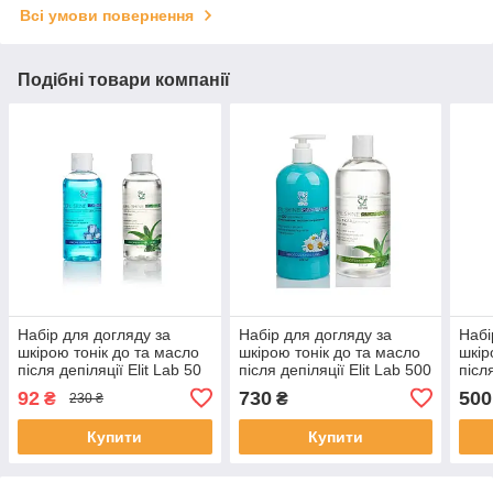
Всі умови повернення
Подібні товари компанії
Набір для догляду за
Набір для догляду за
Набі
шкірою тонік до та масло
шкірою тонік до та масло
шкір
після депіляції Elit Lab 50
після депіляції Elit Lab 500
післ
мл
мл
мл
92
730
500
₴
₴
230 ₴
Купити
Купити