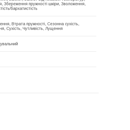
, Збереження пружності шкіри, Зволоження,
тість/бархатистість
ння, Втрата пружності, Сезонна сухість,
ня, Сухість, Чутливість, Лущення
увальний