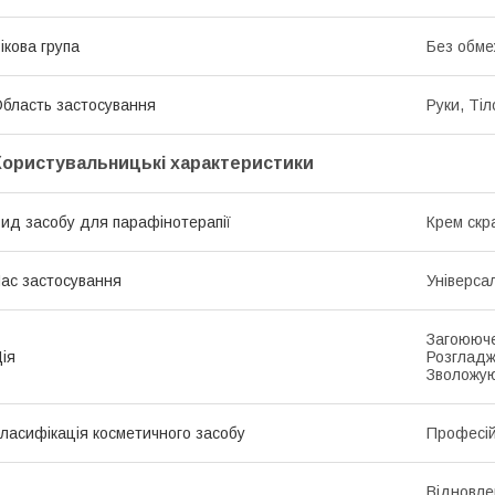
ікова група
Без обме
бласть застосування
Руки, Тіл
Користувальницькі характеристики
ид засобу для парафінотерапії
Крем скр
ас застосування
Універса
Загоююче
ія
Розгладж
Зволожую
ласифікація косметичного засобу
Професі
Відновле