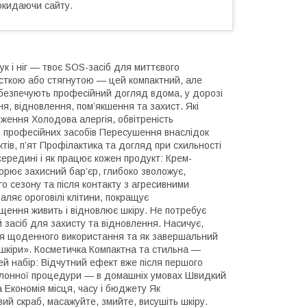
окидаючи сайту.
рук і ніг — твоє SOS-засіб для миттєвого
орсткою або стягнутою — цей компактний, але
забезпечують професійний догляд вдома, у дорозі
ння, відновлення, пом’якшення та захист. Які
одження Холодова алергія, обвітреність
бо професійних засобів Пересушення внаслідок
іктів, п’ят Профілактика та догляд при схильності
редині і як працює кожен продукт: Крем-
ворює захисний бар’єр, глибоко зволожує,
о сезону та після контакту з агресивними
аляє ороговілі клітини, покращує
ищення живить і відновлює шкіру. Не потребує
 засіб для захисту та відновлення. Насичує,
 для щоденного використання та як завершальний
 шкіри». Косметичка Компактна та стильна —
ей набір: Відчутний ефект вже після першого
салонної процедури — в домашніх умовах Швидкий
 Економія місця, часу і бюджету Як
ий скраб, масажуйте, змийте, висушіть шкіру.