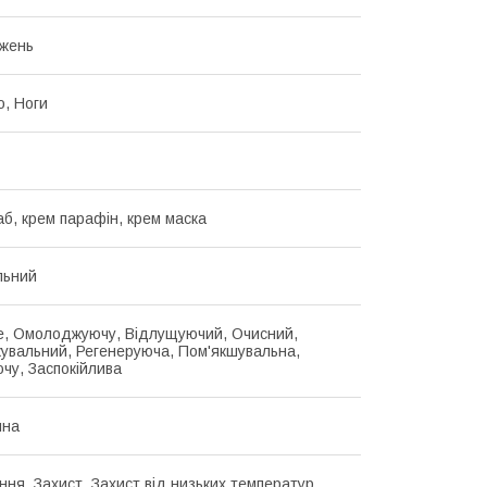
жень
о, Ноги
аб, крем парафін, крем маска
льний
, Омолоджуючу, Відлущуючий, Очисний,
увальний, Регенеруюча, Пом'якшувальна,
чу, Заспокійлива
йна
ння, Захист, Захист від низьких температур,