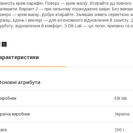
анесіть крем-парафін. Поверх — крем-маску. Втирайте до повного
алишити. Варіант 2 — при сильному пошкодженні шкіри: Без викори
оверх — крем-маску. Добре втирайте. Залишки зніміть серветкою 
ранці, вдень і ввечері — для інтенсивного відновлення й захисту. 
урботу, відновлення й комфорт. З Elit-Lab — це легко, приємно та 
арактеристики
Основні атрибути
иробник
Elit lab
раїна виробник
Україна
ага
150 г