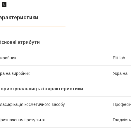
арактеристики
Основні атрибути
иробник
Elit lab
раїна виробник
Україна
Користувальницькі характеристики
ласифікація косметичного засобу
Професі
ризначення і результат
Гладкіст