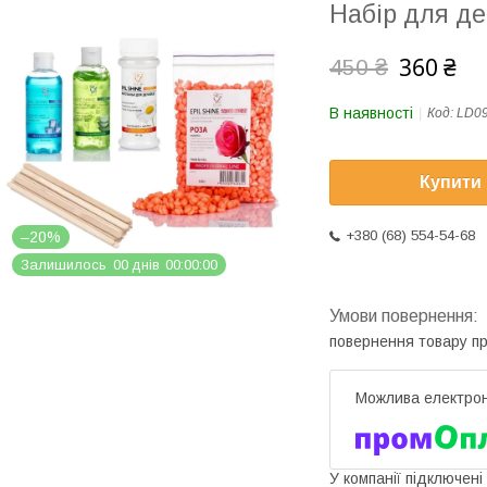
Набір для де
360 ₴
450 ₴
В наявності
Код:
LD0
Купити
+380 (68) 554-54-68
–20%
Залишилось
0
0
днів
0
0
0
0
0
0
повернення товару п
У компанії підключені