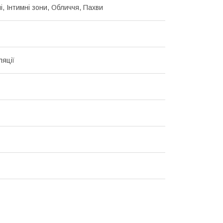
ні, Інтимні зони, Обличчя, Пахви
ляції