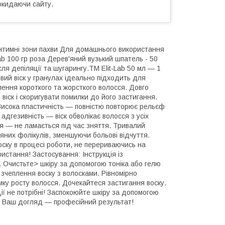
окидаючи сайту.
інтимні зони пахви Для домашнього використання
lab 100 гр роза Дерев'яний вузький шпатель - 50
сля депіляції та шугарингу.ТМ Elit-Lab 50 мл — 1
вий віск у гранулах ідеально підходить для
алення короткого та жорсткого волосся. Довго
віск і скоригувати помилки до його застигання.
Висока пластичність — повністю повторює рельєф
дгезивність — віск обволікає волосся з усіх
я — не ламається під час зняття. Тривалий
них фолікулів, зменшуючи больові відчуття.
ску в процесі роботи, не перериваючись на
истання! Застосування: Інструкція із
. Очистьте> шкіру за допомогою тоніка або гелю
о зчеплення воску з волосками. Рівномірно
ямку росту волосся. Дочекайтеся застигання воску.
ії не потрібні! Заспокоюйте шкіру за допомогою
ine. Ваш догляд — професійний результат!