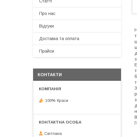
Статті
Про нас
Відгуки
Н
т
Доставка та оплата
ш
ш
Прайси
д
з
Е
т
КОНТАКТИ
б
т
З
р
з
100% Краси
д
н
В
Г
Світлана