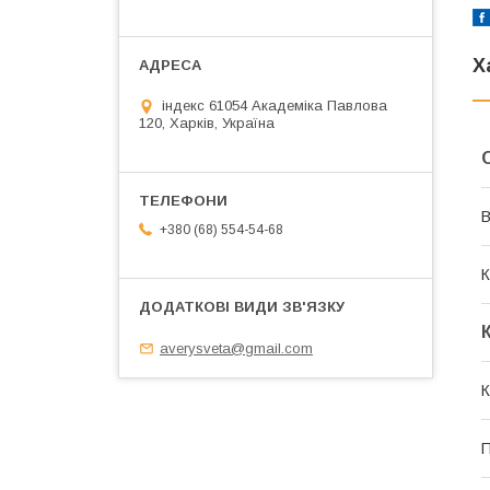
Х
індекс 61054 Академіка Павлова
120, Харків, Україна
В
+380 (68) 554-54-68
К
averysveta@gmail.com
К
П