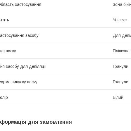
бласть застосування
Зона бікі
тать
Унісекс
астосування засобу
Для депі
ип воску
Плівкова
ип засобу для депіляції
Гранули
орма випуску воску
Гранули
олір
Білий
нформація для замовлення