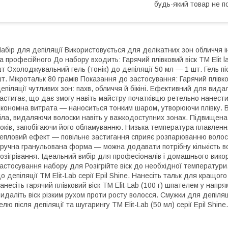
будь-який товар не п
абір для депіляції Використовується для делікатних зон обличчя 
а професійного До набору входить: Гарячий плівковий віск TM Elit 
т Охолоджувальний гель (тонік) до депіляції 50 мл — 1 шт. Гель пі
т. Мікротальк 80 грамів Показання до застосування: Гарячий плівко
епіляції чутливих зон: пахв, обличчя й бікіні. Ефективний для вид
астигає, що дає змогу навіть майстру початківцю ретельно нанести 
кономна витрата — наноситься тонким шаром, утворюючи плівку. 
іла, видаляючи волоски навіть у важкодоступних зонах. Підвищена а
оків, запобігаючи його обламуванню. Низька температура плавленн
епловий ефект — повільне застигання сприяє розпарюванню волося
ручна гранульована форма — можна додавати потрібну кількість во
озігрівання. Ідеальний вибір для професіоналів і домашнього викор
астосування набору для Розігрійте віск до необхідної температури
о депіляції TM Elit-Lab серії Epil Shine. Нанесіть тальк для кращог
анесіть гарячий плівковий віск TM Elit-Lab (100 г) шпателем у напр
идаліть віск різким рухом проти росту волосся. Смужки для депіляц
елю після депіляції та шугарингу TM Elit-Lab (50 мл) серії Epil Sh