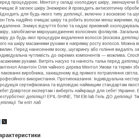
еред процедурою. Ментол у складі охолоджує шкіру, зменшуючи бол
чищає й загоює шкіру Знежирює й проводить антисептичну обробку 
ідходить для будь-якого типу депіляції, включно з восковою та 
он Гель надійно очищає шкіру та робить волоски менш жирними, пі
идалення. Знижує відчуття болю та надає приємний охолоджуваль
кіру, запобігаючи мікроушкодженню волосяних фолікулів. Загальна 
кіру до будь-якої процедури видалення волосся (воскова депіляція,
ого на шкіру масажними рухами в напрямку росту волосся. Можна вик
вилин. Перед нанесенням воску, шугарингу або гоління видаліть з
ндивідуальна чутливість до окремих компонентів — можлива. Спосіб
асажними рухами. Витріть насухо та нанесіть тальк перед депіля
антенол Алантоїн Олія чайного дерева Ментол Умови та термін збер
 пакованні виробника, захищеному від прямого потрапляння світла.
рофесійного використання. Протипоказання: Індивідуальна нестерп
родукція сертифікована та відповідає найвищим стандартам якості
ебе! Довіртеся експертам і виберіть найкраще для себе! Украине. 
езтурботної депіляції! EPIL-SHINE, ТM Elit-lab Гель ДО депіляції Т
епіляції Тм еліт лаб
арактеристики