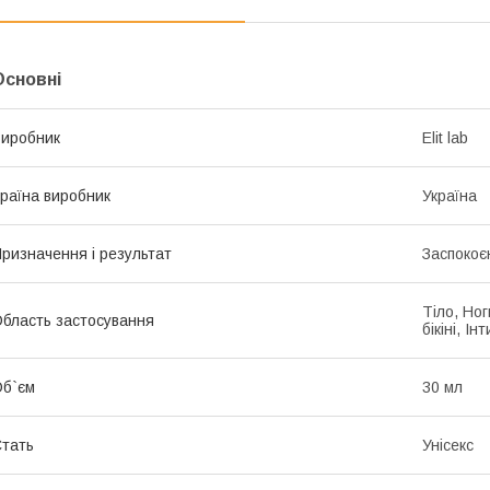
Основні
иробник
Elit lab
раїна виробник
Україна
ризначення і результат
Заспокоє
Тіло, Ног
бласть застосування
бікіні, І
б`єм
30 мл
тать
Унісекс