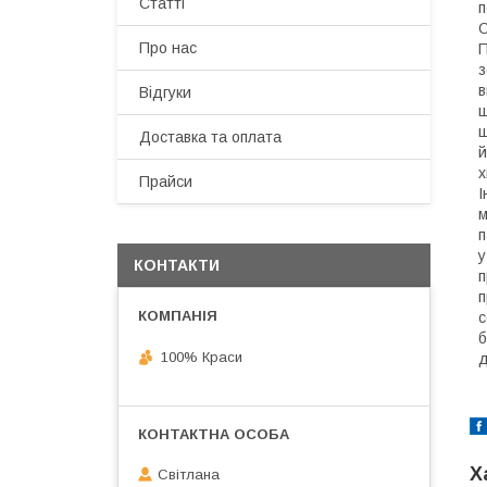
Статті
п
О
Про нас
П
з
в
Відгуки
ш
ш
Доставка та оплата
й
х
Прайси
І
м
п
у
КОНТАКТИ
п
п
с
б
100% Краси
д
Х
Світлана