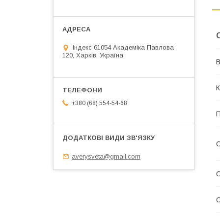
індекс 61054 Академіка Павлова
120, Харків, Україна
В
К
+380 (68) 554-54-68
П
О
averysveta@gmail.com
О
С