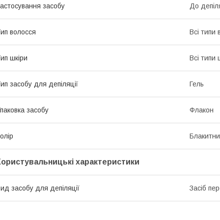
астосування засобу
До депіл
ип волосся
Всі типи 
ип шкіри
Всі типи 
ип засобу для депіляції
Гель
паковка засобу
Флакон
олір
Блакитн
Користувальницькі характеристики
ид засобу для депіляції
Засіб пе