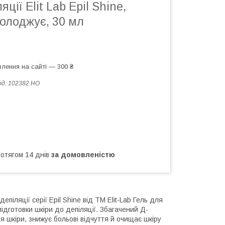
яції Elit Lab Epil Shine,
олоджує, 30 мл
лення на сайті — 300 ₴
од:
102382 НО
ротягом 14 днів
за домовленістю
епіляції серії Epil Shine від ТМ Elit-Lab Гель для
підготовки шкіри до депіляції. Збагачений Д-
 шкіри, знижує больові відчуття й очищає шкіру