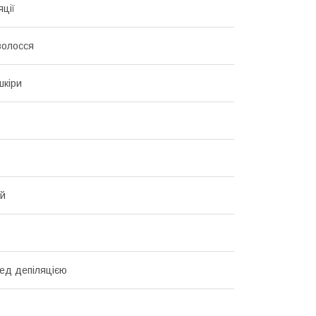
яції
волосся
шкіри
ий
ред депіляцією