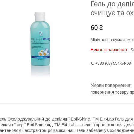
Гель до депіл
очищує та ох
60 ₴
Мінімальна сума замов
Немає в наявності
К
+380 (68) 554-54-68
повернення товару п
ель Охолоджувальний до депіляції Epil-Shine, ТМ Elit-Lab Гель для д
епіляції серії Epil Shine від ТМ Elit-Lab — неповторне рішення для 
антенолом і екстрактом ромашки, наш гель забезпечує охолодження