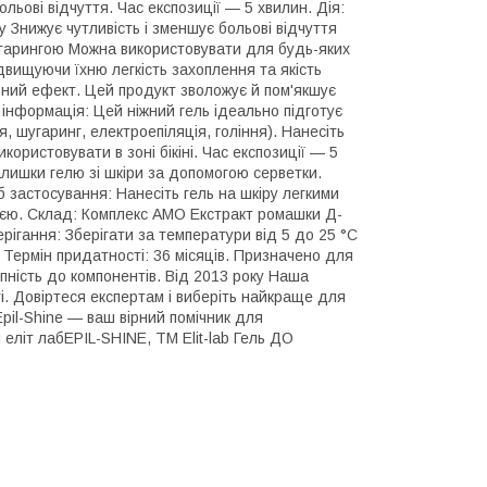
ьові відчуття. Час експозиції — 5 хвилин. Дія:
Знижує чутливість і зменшує больові відчуття
шугарингою Можна використовувати для будь-яких
двищуючи їхню легкість захоплення та якість
ний ефект. Цей продукт зволожує й пом'якшує
інформація: Цей ніжний гель ідеально підготує
 шугаринг, електроепіляція, гоління). Нанесіть
ористовувати в зоні бікіні. Час експозиції — 5
алишки гелю зі шкіри за допомогою серветки.
 застосування: Нанесіть гель на шкіру легкими
цією. Склад: Комплекс АМО Екстракт ромашки Д-
ігання: Зберігати за температури від 5 до 25 °C
 Термін придатності: 36 місяців. Призначено для
ність до компонентів. Від 2013 року Наша
. Довіртеся експертам і виберіть найкраще для
Epil-Shine — ваш вірний помічник для
м еліт лабEPIL-SHINE, ТM Elit-lab Гель ДО