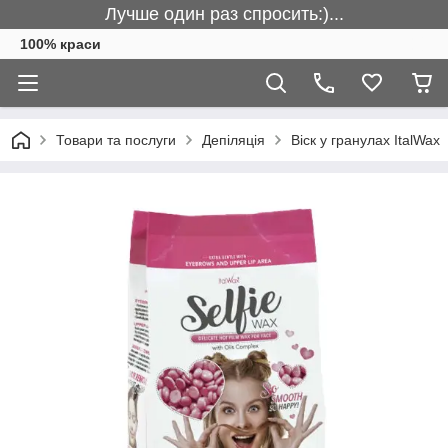
Лучше один раз спросить:)...
100% краси
Товари та послуги
Депіляція
Віск у гранулах ItalWax