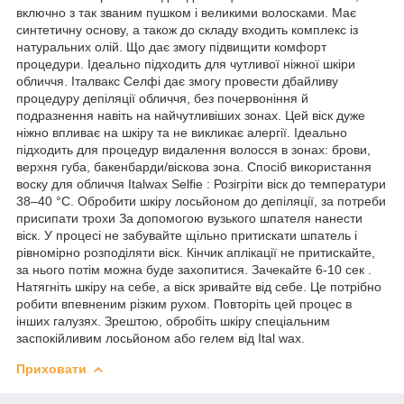
включно з так званим пушком і великими волосками. Має
синтетичну основу, а також до складу входить комплекс із
натуральних олій. Що дає змогу підвищити комфорт
процедури. Ідеально підходить для чутливої ніжної шкіри
обличчя. Італвакс Селфі дає змогу провести дбайливу
процедуру депіляції обличчя, без почервоніння й
подразнення навіть на найчутливіших зонах. Цей віск дуже
ніжно впливає на шкіру та не викликає алергії. Ідеально
підходить для процедур видалення волосся в зонах: брови,
верхня губа, бакенбарди/віскова зона. Спосіб використання
воску для обличчя Italwax Selfie : Розігріти віск до температури
38–40 °C. Обробити шкіру лосьйоном до депіляції, за потреби
присипати трохи За допомогою вузького шпателя нанести
віск. У процесі не забувайте щільно притискати шпатель і
рівномірно розподіляти віск. Кінчик аплікації не притискайте,
за нього потім можна буде захопитися. Зачекайте 6-10 сек .
Натягніть шкіру на себе, а віск зривайте від себе. Це потрібно
робити впевненим різким рухом. Повторіть цей процес в
інших галузях. Зрештою, обробіть шкіру спеціальним
заспокійливим лосьйоном або гелем від Ital wax.
Приховати