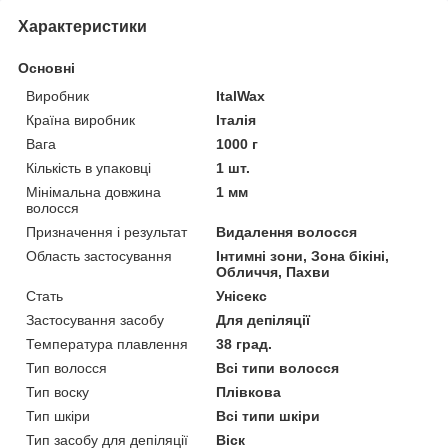
Характеристики
Основні
Виробник
ItalWax
Країна виробник
Італія
Вага
1000 г
Кількість в упаковці
1 шт.
Мінімальна довжина
1 мм
волосся
Призначення і результат
Видалення волосся
Область застосування
Інтимні зони, Зона бікіні,
Обличчя, Пахви
Стать
Унісекс
Застосування засобу
Для депіляції
Температура плавлення
38 град.
Тип волосся
Всі типи волосся
Тип воску
Плівкова
Тип шкіри
Всі типи шкіри
Тип засобу для депіляції
Віск