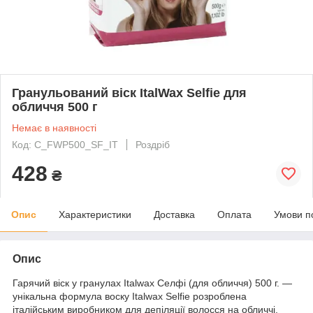
Гранульований віск ItalWax Selfie для
обличчя 500 г
Немає в наявності
Код: C_FWP500_SF_IT
Роздріб
428
₴
Опис
Характеристики
Доставка
Оплата
Умови п
Опис
Гарячий віск у гранулах Italwax Селфі (для обличчя) 500 г. —
унікальна формула воску Italwax Selfie розроблена
італійським виробником для депіляції волосся на обличчі,