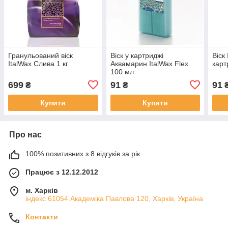
Гранульований віск
Віск у картриджі
Віск
ItalWax Слива 1 кг
Аквамарин ItalWax Flex
карт
100 мл
699
91
91
₴
₴
Купити
Купити
Про нас
100% позитивних з 8 відгуків за рік
Працює з 12.12.2012
м. Харків
індекс 61054 Академіка Павлова 120, Харків, Україна
Контакти