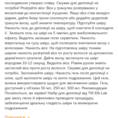
охолодження утворює плівку. Смужки для депіляції не
потрібні! Розігрійте віск: Віск у гранулах розігріваємо у
воскоплаві до консистенції згущенки. Якщо віск став занадто
рідким, дайте йому трохи охолонути або додайте додаткові
гранули воску, щоб знизити температуру. Підготуйте шкіру:
Нанесіть гель до депіляції на шкіру, щоб очистити й охолодити
її. Залиште гель на шкірі на 5 хвилин для знеболювального
ефекту. Видаліть залишки гелю серветкою. Нанесіть
мікротальку на суху шкіру, щоб поліпшити зчеплення воску з
волосками. Нанесіть віск: На підготовлену шкіру тонким
шаром нанесіть розігрітий віск по росту волосся за допомогою
дерев'яного шпателя. Дайте воску застигнути на шкірі
впродовж 10-12 секунд. Видаліть віск: Різким рухом зніміть
застиглий віск проти росту волосся. Смужки для депіляції не
потрібні. Заспокоюйте шкіру: Нанесіть гель після депіляції з
алое, щоб заспокоїти шкіру та зняти подразнення. Цей гель
можна використовувати щодня для зволоження шкіри. Гель
доступний у об'ємах 50 мл, 250 мл, 500 мл. Рекомендации:
Посміхніться, ви чарівні! Набір для депіляції від ТМ Elit-Lab
дає змогу легко й ефективно проводити процедуру,
забезпечуючи ідеальну гладкість шкіри та мінімізуючи
подразнення.
Приховати