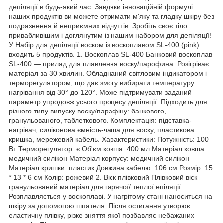
депіляції в будь-який час. Завдяки інноваційній формулі
наших продуктів ви можете отримати м'яку та гладку шкіру без
подразнення й неприємних відчуттів. Зробіть своє тіло
привабливішим і доглянутим із нашим набором для депіляції!
У Набір для депіляції воском із воскоплавом SL-400 (pink)
входить 5 продуктів. 1. Воскоплав SL-400 Банковий воскоплав
SL-400 — прилад для плавлення воску/парофина. Розігріває
матеріал за 30 хвилин. Обладнаний світловим індикатором і
терморегулятором, що дає змогу вибирати температуру
нагрівання від 30° до 120°. Може підтримувати заданий
параметр упродовж усього процесу депіляції. Підходить для
різного типу випуску воску/парафіну: банкового,
гранульованого, таблеткового. Комплектація: підставка-
нагрівач, силіконова ємність-чаша для воску, пластикова
кришка, мережевий кабель. Характеристики: Потужність: 100
Вт Терморегулятор: є Об'єм ковша: 400 мл Матеріал ковша:
медичний силікон Матеріал корпусу: медичний силікон
Матеріал кришки: пластик Довжина кабелю: 106 см Розмір: 15
* 13 * 6 см Колір: рожевий 2. Віск плівковий Плівковий віск —
гранульований матеріал для гарячої/ теплої епіляції.
Розплавляється у воскоплаві. У нагрітому стані наноситься на
шкіру за допомогою шпателя. Після остигання утворює
еластичну плівку, різке зняття якої позбавляє небажаних