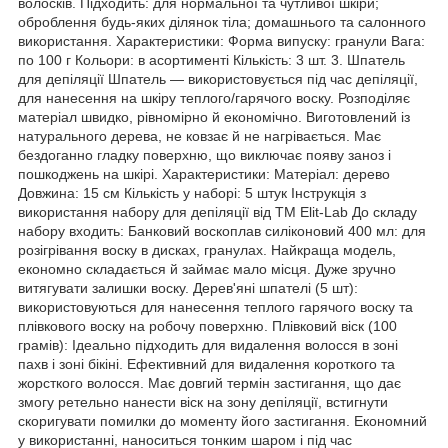
волосків. Підходить: для нормальної та чутливої шкіри;
оброблення будь-яких ділянок тіла; домашнього та салонного
використання. Характеристики: Форма випуску: гранули Вага:
по 100 г Кольори: в асортименті Кількість: 3 шт. 3. Шпатель
для депіляції Шпатель — використовується під час депіляції,
для нанесення на шкіру теплого/гарячого воску. Розподіляє
матеріал швидко, рівномірно й економічно. Виготовлений із
натурального дерева, не ковзає й не нагрівається. Має
бездоганно гладку поверхню, що виключає появу заноз і
пошкоджень на шкірі. Характеристики: Матеріал: дерево
Довжина: 15 см Кількість у наборі: 5 штук Інструкція з
використання набору для депіляції від ТМ Elit-Lab До складу
набору входить: Банковий воскоплав силіконовий 400 мл: для
розігрівання воску в дисках, гранулах. Найкраща модель,
економно складається й займає мало місця. Дуже зручно
витягувати залишки воску. Дерев'яні шпателі (5 шт):
використовуються для нанесення теплого гарячого воску та
плівкового воску на робочу поверхню. Плівковий віск (100
грамів): Ідеально підходить для видалення волосся в зоні
пахв і зоні бікіні. Ефективний для видалення короткого та
жорсткого волосся. Має довгий термін застигання, що дає
змогу ретельно нанести віск на зону депіляції, встигнути
скоригувати помилки до моменту його застигання. Економний
у використанні, наноситься тонким шаром і під час