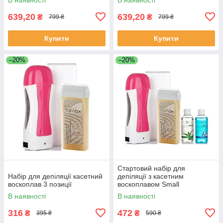
639,20
639,20
₴
₴
799 ₴
799 ₴
Купити
Купити
–20%
–20%
Стартовий набір для
Набір для депіляції касетний
депіляції з касетним
воскоплав 3 позиції
воскоплавом Small
В наявності
В наявності
316
472
₴
₴
395 ₴
590 ₴