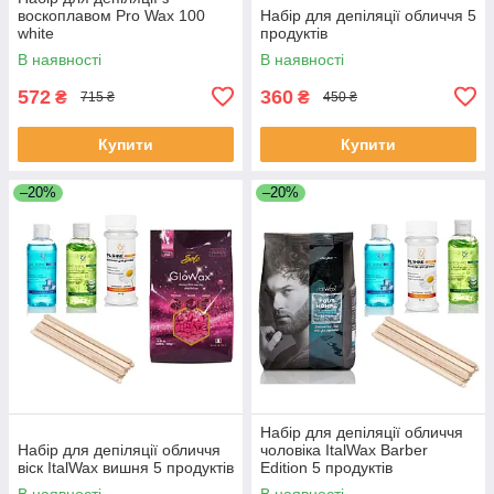
воскоплавом Pro Wax 100
Набір для депіляції обличчя 5
white
продуктів
В наявності
В наявності
572
360
₴
₴
715 ₴
450 ₴
Купити
Купити
–20%
–20%
Набір для депіляції обличчя
Набір для депіляції обличчя
чоловіка ItalWax Barber
віск ItalWax вишня 5 продуктів
Edition 5 продуктів
В наявності
В наявності