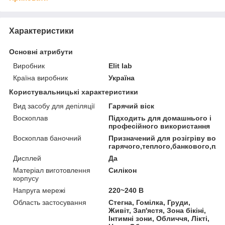
Характеристики
Основні атрибути
Виробник
Elit lab
Країна виробник
Україна
Користувальницькі характеристики
Вид засобу для депіляції
Гарячий віск
Воскоплав
Підходить для домашнього і
професійного використання
Воскоплав баночний
Призначений для розігріву воск
гарячого,теплого,банкового,плі
Дисплей
Да
Матеріал виготовлення
Силікон
корпусу
Напруга мережі
220~240 В
Область застосування
Стегна, Гомілка, Груди,
Живіт, Зап'ястя, Зона бікіні,
Інтимні зони, Обличчя, Лікті,