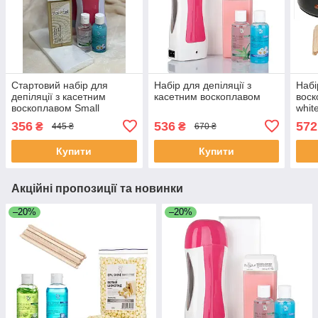
Стартовий набір для
Набір для депіляції з
Набі
депіляції з касетним
касетним воскоплавом
воск
воскоплавом Small
whit
356
536
572
₴
₴
445 ₴
670 ₴
Купити
Купити
Акційні пропозиції та новинки
–20%
–20%