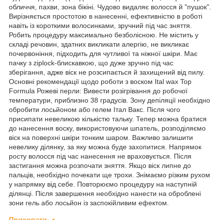
обличчя, пахви, зона бікіні. Чудово видаляє волосся й "пушок".
Вирізняється простотою в нанесенні, ефективністю в роботі
навіть із короткими волосинками, зручний під час зняття.
Робить процедуру максимально безболісною. Не містить у
складі речовин, здатних викликати алергію, не викликає
почервоніння, підходить для чутливої та ніжної шкіри. Має
пачку з ziplock-блискавкою, що дуже зручно під час
зберігання, адже віск не розсипається й захищений від пилу.
Основні рекомендації щодо роботи з воском Ital wax Top
Formula Рожеві перли: Вивести розігрівання до робочої
температури, приблизно 38 градусів. Зону депіляції необхідно
обробити лосьйоном або гелем Італ Вакс. Після чого
присипати невеликою кількістю тальку. Тепер можна братися
до нанесення воску, використовуючи шпатель, розподіляємо
віск на поверхні шкіри тонким шаром. Важливо залишити
невелику ділянку, за яку можна буде захопитися. Напрямок
росту волосся під час нанесення не враховується. Після
застигання можна розпочати зняття. Якщо віск липне до
пальців, необхідно почекати ще трохи. Знімаємо різким рухом
у напрямку від себе. Повторюємо процедуру на наступній
ділянці. Після завершення необхідно нанести на оброблені
зони гель або лосьйон із заспокійливим ефектом.
Приховати