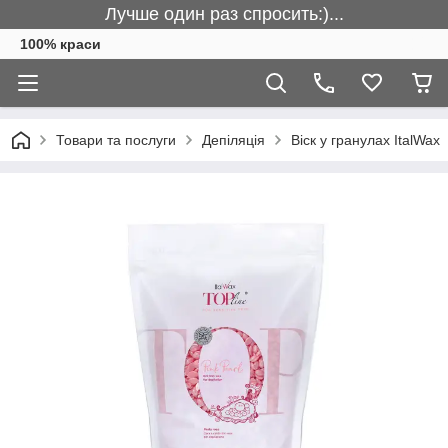
Лучше один раз спросить:)...
100% краси
Товари та послуги
Депіляція
Віск у гранулах ItalWax