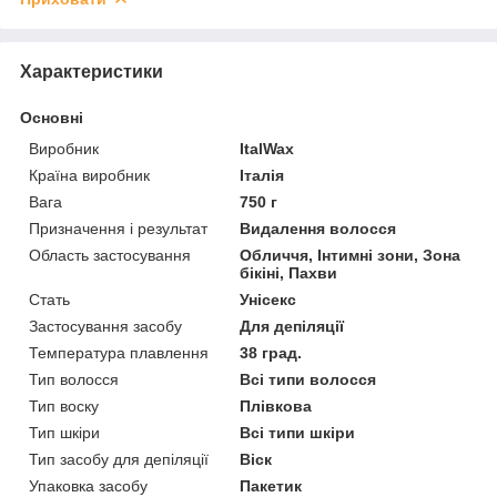
Характеристики
Основні
Виробник
ItalWax
Країна виробник
Італія
Вага
750 г
Призначення і результат
Видалення волосся
Область застосування
Обличчя, Інтимні зони, Зона
бікіні, Пахви
Стать
Унісекс
Застосування засобу
Для депіляції
Температура плавлення
38 град.
Тип волосся
Всі типи волосся
Тип воску
Плівкова
Тип шкіри
Всі типи шкіри
Тип засобу для депіляції
Віск
Упаковка засобу
Пакетик