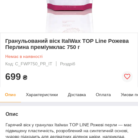
Гранульований віск ItalWax TOP Line Рожева
Перлина преміумклас 750 г
Немає в наявності
Код: C_FWP750_PR_IT
Роздріб
699
₴
Опис
Характеристики
Доставка
Оплата
Умови п
Опис
Гарячий віск у гранулах Italwax TOP LINE Рожеві перли — має
підвищену пластичність, розроблений на синтетичній основі,
чудово підходить для делікатних ділянок шкіри, наприклад,