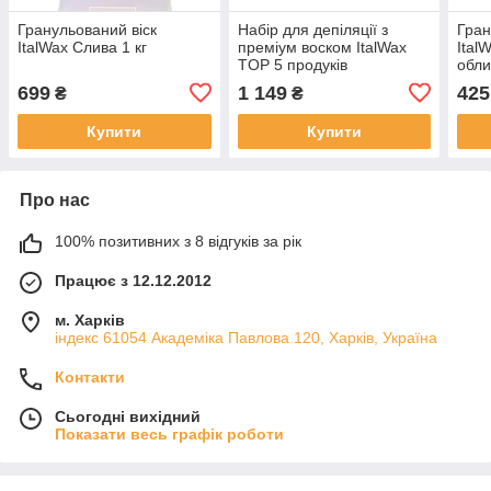
Гранульований віск
Набір для депіляції з
Гран
ItalWax Слива 1 кг
преміум воском ItalWax
Ital
TOP 5 продуків
обли
699
1 149
425
₴
₴
Купити
Купити
Про нас
100% позитивних з 8 відгуків за рік
Працює з 12.12.2012
м. Харків
індекс 61054 Академіка Павлова 120, Харків, Україна
Контакти
Сьогодні вихідний
Показати весь графік роботи