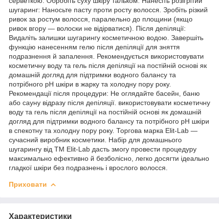
серветкою. Обробіть суху шкіру тальком. Нанесіть розігрітий
шугаринг: Наносьте пасту проти росту волосся. Зробіть різкий
ривок за ростум волосся, паралельно до площини (якщо
ривок вгору — волоски не відірватися). Після депіляції:
Видаліть залишки шугарингу косметичною водою. Завершіть
функцію нанесенням гелю після депіляції для зняття
подразнення й запалення. Рекомендується використовувати
косметичну воду та гель після депіляції на постійній основі як
домашній догляд для підтримки водного балансу та
потрібного pH шкіри в жарку та холодну пору року.
Рекомендації після процедури: Не оглядайте басейн, баню
або сауну відразу після депіляції. використовувати косметичну
воду та гель після депіляції на постійній основі як домашній
догляд для підтримки водного балансу та потрібного pH шкіри
в спекотну та холодну пору року. Торгова марка Elit-Lab —
сучасний виробник косметики. Набір для домашнього
шугарингу від ТМ Elit-Lab дасть змогу провести процедуру
максимально ефективно й безболісно, легко досягти ідеально
гладкої шкіри без подразнень і врослого волосся.
Приховати
Характеристики