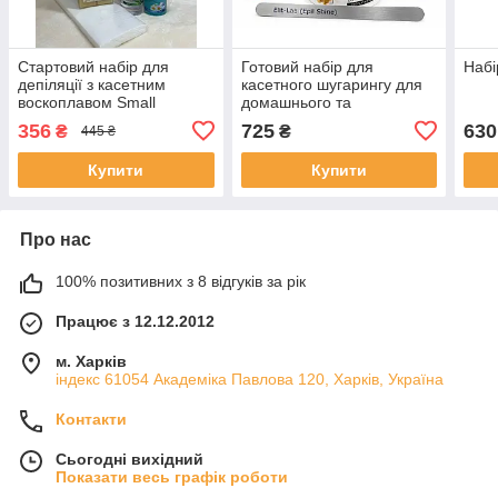
Стартовий набір для
Готовий набір для
Набі
депіляції з касетним
касетного шугарингу для
воскоплавом Small
домашнього та
професійного
356
725
630
₴
₴
445 ₴
використання
Купити
Купити
Про нас
100% позитивних з 8 відгуків за рік
Працює з 12.12.2012
м. Харків
індекс 61054 Академіка Павлова 120, Харків, Україна
Контакти
Сьогодні вихідний
Показати весь графік роботи