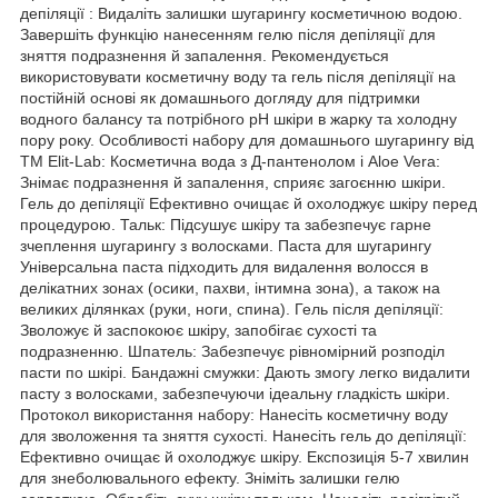
депіляції : Видаліть залишки шугарингу косметичною водою.
Завершіть функцію нанесенням гелю після депіляції для
зняття подразнення й запалення. Рекомендується
використовувати косметичну воду та гель після депіляції на
постійній основі як домашнього догляду для підтримки
водного балансу та потрібного pH шкіри в жарку та холодну
пору року. Особливості набору для домашнього шугарингу від
ТМ Elit-Lab: Косметична вода з Д-пантенолом і Aloe Vera:
Знімає подразнення й запалення, сприяє загоєнню шкіри.
Гель до депіляції Ефективно очищає й охолоджує шкіру перед
процедурою. Тальк: Підсушує шкіру та забезпечує гарне
зчеплення шугарингу з волосками. Паста для шугарингу
Універсальна паста підходить для видалення волосся в
делікатних зонах (осики, пахви, інтимна зона), а також на
великих ділянках (руки, ноги, спина). Гель після депіляції:
Зволожує й заспокоює шкіру, запобігає сухості та
подразненню. Шпатель: Забезпечує рівномірний розподіл
пасти по шкірі. Бандажні смужки: Дають змогу легко видалити
пасту з волосками, забезпечуючи ідеальну гладкість шкіри.
Протокол використання набору: Нанесіть косметичну воду
для зволоження та зняття сухості. Нанесіть гель до депіляції:
Ефективно очищає й охолоджує шкіру. Експозиція 5-7 хвилин
для знеболювального ефекту. Зніміть залишки гелю