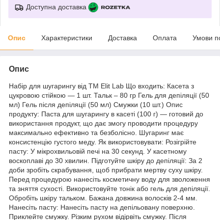
Доступна доставка
Опис
Характеристики
Доставка
Оплата
Умови п
Опис
Набір для шугарингу від ТМ Elit Lab Що входить: Касета з
цукровою стійкою — 1 шт. Тальк – 80 гр Гель для депіляції (50
мл) Гель після депіляції (50 мл) Смужки (10 шт.) Опис
продукту: Паста для шугарингу в касеті (100 г) — готовий до
використання продукт, що дає змогу проводити процедуру
максимально ефективно та безболісно. Шугаринг має
консистенцію густого меду. Як використовувати: Розігрійте
пасту: У мікрохвильовій печі на 30 секунд. У касетному
воскоплаві до 30 хвилин. Підготуйте шкіру до депіляції: За 2
доби зробіть скрабування, щоб прибрати мертву суху шкіру.
Перед процедурою нанесіть косметичну воду для зволоження
та зняття сухості. Використовуйте тонік або гель для депіляції.
Обробіть шкіру тальком. Бажана довжина волосків 2-4 мм.
Нанесіть пасту: Нанесіть пасту на депільовану поверхню.
Приклейте смужку. Різким рухом відірвіть смужку. Після