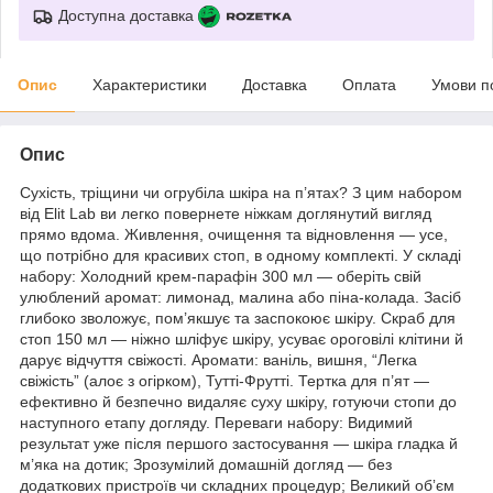
Доступна доставка
Опис
Характеристики
Доставка
Оплата
Умови п
Опис
Сухість, тріщини чи огрубіла шкіра на п’ятах? З цим набором
від Elit Lab ви легко повернете ніжкам доглянутий вигляд
прямо вдома. Живлення, очищення та відновлення — усе,
що потрібно для красивих стоп, в одному комплекті. У складі
набору: Холодний крем-парафін 300 мл — оберіть свій
улюблений аромат: лимонад, малина або піна-колада. Засіб
глибоко зволожує, пом’якшує та заспокоює шкіру. Скраб для
стоп 150 мл — ніжно шліфує шкіру, усуває ороговілі клітини й
дарує відчуття свіжості. Аромати: ваніль, вишня, “Легка
свіжість” (алоє з огірком), Тутті-Фрутті. Тертка для п’ят —
ефективно й безпечно видаляє суху шкіру, готуючи стопи до
наступного етапу догляду. Переваги набору: Видимий
результат уже після першого застосування — шкіра гладка й
м’яка на дотик; Зрозумілий домашній догляд — без
додаткових пристроїв чи складних процедур; Великий обʼєм