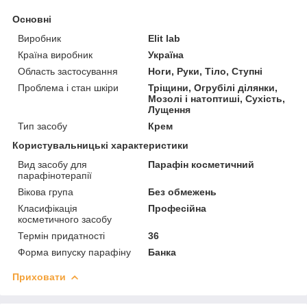
Основні
Виробник
Elit lab
Країна виробник
Україна
Область застосування
Ноги, Руки, Тіло, Ступні
Проблема і стан шкіри
Тріщини, Огрубілі ділянки,
Мозолі і натоптиші, Сухість,
Лущення
Тип засобу
Крем
Користувальницькі характеристики
Вид засобу для
Парафін косметичний
парафінотерапії
Вікова група
Без обмежень
Класифікація
Професійна
косметичного засобу
Термін придатності
36
Форма випуску парафіну
Банка
Приховати