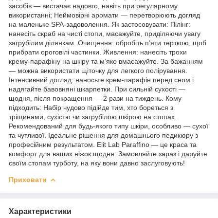
засобів — вистачає надовго, навіть при регулярному
використанні; Неймовірні аромати — перетворюють догляд
на маленьке SPA-задоволення. Як застосовувати: Пілінг:
нанесіть скраб на чисті стопи, масажуйте, приділяючи увагу
загрубілим ділянкам. Очищення: обробіть п’яти терткою, щоб
прибрати ороговілі частинки. Живлення: нанесіть трохи
крему-парафіну на шкіру та м’яко вмасажуйте. За бажанням
— можна використати щіточку для легкого полірування.
Інтенсивний догляд: наносьте крем-парафін перед сном і
надягайте бавовняні шкарпетки. При сильній сухості —
щодня, після покращення — 2 рази на тиждень. Кому
підходить: Набір чудово підійде тим, хто бореться з
тріщинами, сухістю чи загрубілою шкірою на стопах.
Рекомендований для будь-якого типу шкіри, особливо — сухої
та чутливої. Ідеальне рішення для домашнього педикюру з
професійним результатом. Elit Lab Paraffino — це краса та
комфорт для ваших ніжок щодня. Замовляйте зараз і даруйте
своїм стопам турботу, на яку вони давно заслуговують!
Приховати
Характеристики