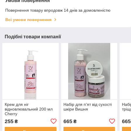
Умови повернення
Повернення товару впродовж 14 днів за домовленістю
Всі умови повернення
Подібні товари компанії
Крем для ніг
Набір для п'ят від сухості
Набі
відновлювальний 200 мл
шкіри Вишня
тріщ
Cherry
255
665
665
₴
₴