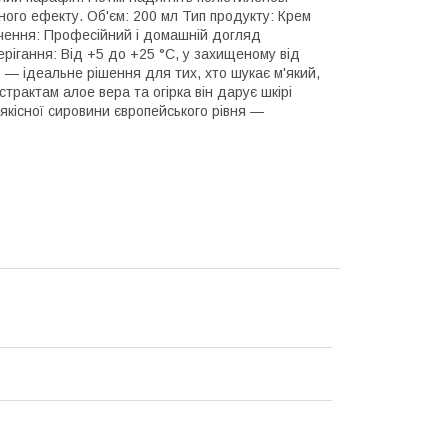
ного ефекту. Об'єм: 200 мл Тип продукту: Крем
начення: Професійний і домашній догляд
рігання: Від +5 до +25 °C, у захищеному від
no — ідеальне рішення для тих, хто шукає м'який,
трактам алое вера та огірка він дарує шкірі
оякісної сировини європейського рівня —