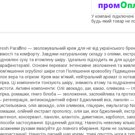
У компанії підключені
будь-який товар не п
resh Paraffino — зволожувальний крем для ніг від українського бренд
віжості та комфорту. Завдяки натуральному складу з оліями, екстра
ідновлює суху та втомлену шкіру. Ідеально підходить як для щоде
арафінотерапії. Основні переваги: Інтенсивне зволоження та живл
ом'якшення огрубілої шкіри стоп Поліпшення кровообігу Підвищення 
лое вера та огірком: Крем має м'який, нейтральний аромат із нотка
гірка. Ці компоненти тонізують шкіру, знімають втому та подразн
истоти. Активні компоненти: Олії авокадо, ши, какао, оливкова — 
гірка, ромашки, гінкго білоба — зволоження, заспокійлива та проти
 регенерація, антиоксидантний ефект Бджолиний віск, ланолін — 
истильована, олія авокадо, олія оливкова, гліцерин, емульгатор No
омашки, олійний екстракт прополісу, олія ши, віск бджолиний, екстр
антенол, консервант, ланолін, алантоїн, диметикон, карбопол, запаш
пособи застосування: Щоденний догляд: Нанесіть невелику кількість
асажними рухами вмасуйте до повного вбирання. Крем не залишає
икористання): Нанесіть рясний шар крему, тричі опустіть ноги в те