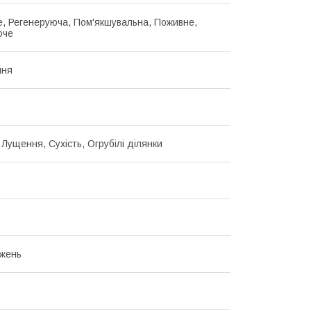
, Регенеруюча, Пом'якшувальна, Поживне,
юче
ння
Лущення, Сухість, Огрубілі ділянки
жень