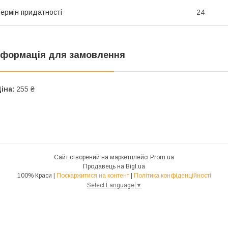
ермін придатності
24
нформація для замовлення
іна:
255 ₴
Сайт створений на маркетплейсі
Prom.ua
Продавець на Bigl.ua
100% Краси |
Поскаржитися на контент
|
Політика конфіденційності
Select Language
▼