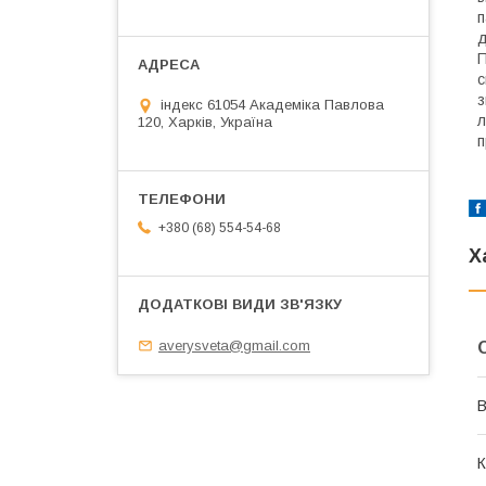
п
д
П
с
з
індекс 61054 Академіка Павлова
л
120, Харків, Україна
п
+380 (68) 554-54-68
Х
averysveta@gmail.com
В
К