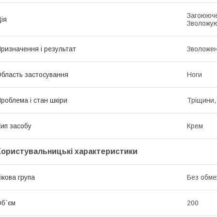
Загоююче
ія
Зволожу
ризначення і результат
Зволоже
бласть застосування
Ноги
роблема і стан шкіри
Тріщини, 
ип засобу
Крем
Користувальницькі характеристики
ікова група
Без обме
б`єм
200