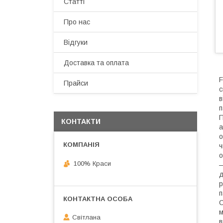
Статті
Про нас
Відгуки
Доставка та оплата
F
Прайси
с
в
п
П
КОНТАКТИ
а
о
ч
о
100% Краси
—
д
р
п
С
м
Світлана
в