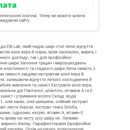
 електронні платежі. Тепер ви можете купити
окидаючи сайту.
а Elit-Lab, який надає шкірі стоп легке відчуття
ктом алое вера й огірка, крем заспокоює, живить і
нного догляду, так і для професійної
ення шкіри Загоєння тріщин і мікроушкоджень
еластичності та гладкості шкіри Легка свіжість з
ми свіжості завдяки екстрактам алое вера й
ення, залишаючи відчуття легкого охолодження й
глибоке живлення та захист Екстракти алое вера,
запальна дія Пантенол, алантоїн, вітаміни A та E
захист і утримання вологи Склад: вода
1, олія какао, олія шипшини, олійний екстракт
акт листя берези, екстракт гінкго білоба,
ник, гідроокис натрію, вітамін А, вітамін Е.
 крему на чисту суху шкіру ніг. Легкими
 жирного блиску. Парафінотерапія (професійне
плий парафін. Потім надягніть поліетиленові