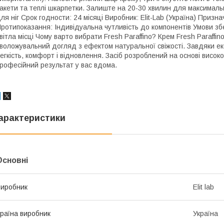
акети та теплі шкарпетки. Залиште на 20-30 хвилин для максималь
ля ніг Срок годности: 24 місяці Виробник: Elit-Lab (Україна) Приз
ротипоказання: Індивідуальна чутливість до компонентів Умови збе
вітла місці Чому варто вибрати Fresh Paraffino? Крем Fresh Paraffi
воложувальний догляд з ефектом натуральної свіжості. Завдяки екс
егкість, комфорт і відновлення. Засіб розроблений на основі висок
рофесійний результат у вас вдома.
арактеристики
Основні
иробник
Elit lab
раїна виробник
Україна