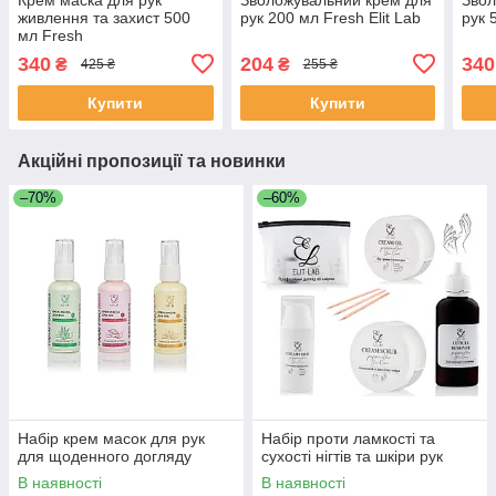
живлення та захист 500
рук 200 мл Fresh Elit Lab
рук 
мл Fresh
340
204
340
₴
₴
425 ₴
255 ₴
Купити
Купити
Акційні пропозиції та новинки
–70%
–60%
Набір крем масок для рук
Набір проти ламкості та
для щоденного догляду
сухості нігтів та шкіри рук
В наявності
В наявності