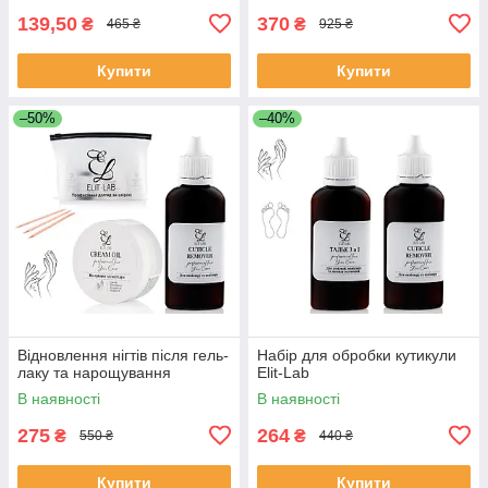
139,50
370
₴
₴
465 ₴
925 ₴
Купити
Купити
–50%
–40%
Відновлення нігтів після гель-
Набір для обробки кутикули
лаку та нарощування
Elit-Lab
В наявності
В наявності
275
264
₴
₴
550 ₴
440 ₴
Купити
Купити