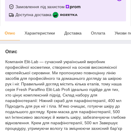
Замовлення під захистом
Доступна доставка
Опис
Характеристики
Доставка
Оплата
Умови п
Опис
Компанія Elit-Lab — сучасний український виробник
професійної косметики, створеної на основі високоякісної
європейської сировини. Ми пропонуємо повноцінну лінію
засобів для професійного та домашнього догляду за шкірою
рук і ніг. Правильний догляд містить кілька етапів, тому наша
серія Fresh Paraffino Elit-Lab Profi ідеально підійде для тих,
хто цінує комплексний підхід. Склад набору для
парафінотерапії: Ніжний скраб для парафінотерапії, 400 мл
Підходить для рук ніг і тіла. М'яко очищає, готуючи шкіру до
подальшого догляду. Крем-маска для парафінотерапії, 500
мл Інтенсивно зволожує й живить шкіру, забезпечуючи глибоке
відновлення. Крем для парафінотерапії, 500 мл Завершує
процедуру, утримуючи вологу та зміцнюючи захисний бар'єр