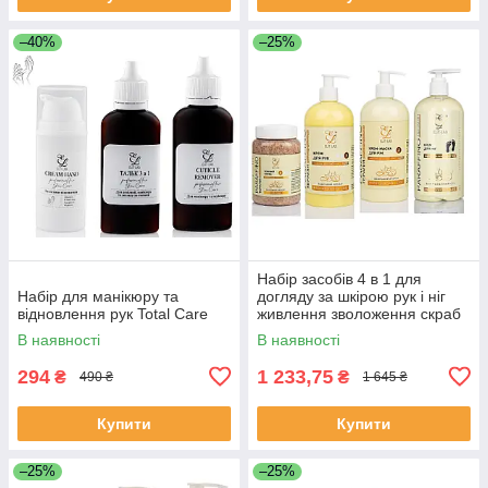
–40%
–25%
Набір засобів 4 в 1 для
Набір для манікюру та
догляду за шкірою рук і ніг
відновлення рук Total Care
живлення зволоження скраб
маска крем Elit Lab ваніль
В наявності
В наявності
294
1 233,75
₴
₴
490 ₴
1 645 ₴
Купити
Купити
–25%
–25%