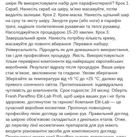
шкіри Як використовувати набір для парафінотерапії? Крок 1.
Скраб. Нанесіть скраб на шкіру, м'яко масажуйте, потім
видаліть залишки. Крок 2. Крем-маска. Нанесіть щільний шар
на суху та чисту шкіру. Занурте руки (або ноги) в парафін
тричі, надіньте поліетиленові рукавички та теплі рукавиці.
Насолоджуйтеся процедурою 15-20 хвилин. Крок 3.
Завершальний крем. Нанесіть потрібну кількість крему,
масажуйте до повного вбирання. Переваги набору:
Універсальність. Підходить як для домашнього використання,
так і для професійних процедур. Якість. Використовуються
тільки перевірені компоненти від найкращих європейських
виробників. Результат відразу після процедури. Ваша шкіра
стає м'якою, зволоженою та гладкою. Умови зберігання:
Зберігайте за температури від +5 °C до +25 °C, далеко від
прямого сонячного світла. Протипоказання: індивідуальна
чутливість до компонентів. Срок годности: 24 місяці. Оберіть
Fresh Paraffino Elit-Lab Profi, щоб шкіра ваших рук і ніг була
здоровою, доглянутою та гарною! Компанія Elit-Lab — це
сучасний виробник косметики. Пропонує повноцінну
професійну лінію догляду за шкірою рук. Правильний догляд
за шкірою обов'язково складається з декількох етапів. Отже,
до переліку лінії косметичних препаратів для рук мають
входити різноманітні засоби для комплексного догляду.
Пропоновані креми серії Paraffino чудово доповнюють один