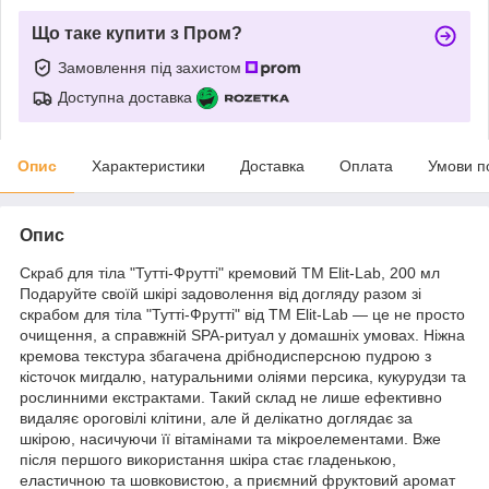
Що таке купити з Пром?
Замовлення під захистом
Доступна доставка
Опис
Характеристики
Доставка
Оплата
Умови п
Опис
Скраб для тіла "Тутті-Фрутті" кремовий TM Elit-Lab, 200 мл
Подаруйте своїй шкірі задоволення від догляду разом зі
скрабом для тіла "Тутті-Фрутті" від TM Elit-Lab — це не просто
очищення, а справжній SPA-ритуал у домашніх умовах. Ніжна
кремова текстура збагачена дрібнодисперсною пудрою з
кісточок мигдалю, натуральними оліями персика, кукурудзи та
рослинними екстрактами. Такий склад не лише ефективно
видаляє ороговілі клітини, але й делікатно доглядає за
шкірою, насичуючи її вітамінами та мікроелементами. Вже
після першого використання шкіра стає гладенькою,
еластичною та шовковистою, а приємний фруктовий аромат