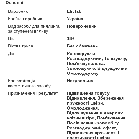
Основні
Виробник
Elit lab
Країна виробник
Україна
Вид засобу для пиллинга
Поверхневий
за ступенем впливу
Вік
18+
Вікова група
Без обмежень
Дія
Регенеруюча,
Розгладжуючий, Тонізуючу,
Пом'якшувальна,
Зволожуюче, Відлущуючий,
Омолоджуючу
Класифікація
Натуральна
косметичного засобу
Призначення і результат
Підвищення тонусу,
Відновлення, Збереження
пружності шкіри,
Омолодження,
Відлущування відмерлих
клітин шкіри, Пом'якшення,
Поліпшення кровообігу,
Розгладжуючий ефект,
Підвищення пружності і
еластичності шкіри,