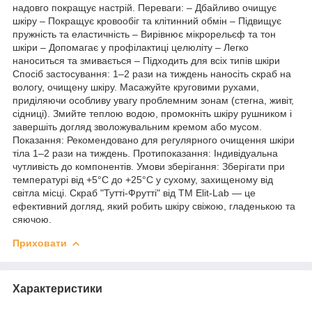
надовго покращує настрій. Переваги: – Дбайливо очищує
шкіру – Покращує кровообіг та клітинний обмін – Підвищує
пружність та еластичність – Вирівнює мікрорельєф та тон
шкіри – Допомагає у профілактиці целюліту – Легко
наноситься та змивається – Підходить для всіх типів шкіри
Спосіб застосування: 1–2 рази на тиждень наносіть скраб на
вологу, очищену шкіру. Масажуйте круговими рухами,
приділяючи особливу увагу проблемним зонам (стегна, живіт,
сідниці). Змийте теплою водою, промокніть шкіру рушником і
завершіть догляд зволожувальним кремом або мусом.
Показання: Рекомендовано для регулярного очищення шкіри
тіла 1–2 рази на тиждень. Протипоказання: Індивідуальна
чутливість до компонентів. Умови зберігання: Зберігати при
температурі від +5°C до +25°C у сухому, захищеному від
світла місці. Скраб "Тутті-Фрутті" від TM Elit-Lab — це
ефективний догляд, який робить шкіру свіжою, гладенькою та
сяючою.
Приховати
Характеристики