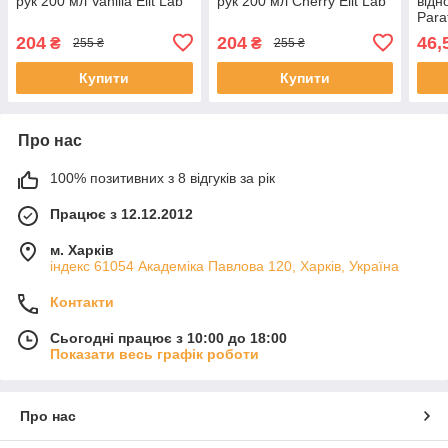
рук 200 мл Vanilla Elit Lab
рук 200 мл Cherry Elit Lab
відн
Paraf
204
204
46,
₴
₴
255 ₴
255 ₴
Купити
Купити
Про нас
100% позитивних з 8 відгуків за рік
Працює з 12.12.2012
м. Харків
індекс 61054 Академіка Павлова 120, Харків, Україна
Контакти
Сьогодні працює з 10:00 до 18:00
Показати весь графік роботи
Про нас