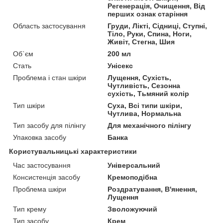
Регенерація, Очищення, Від
перших ознак старіння
Область застосування
Груди, Лікті, Сідниці, Ступні,
Тіло, Руки, Спина, Ноги,
Живіт, Стегна, Шия
Об`єм
200 мл
Стать
Унісекс
Проблема і стан шкіри
Лущення, Сухість,
Чутливість, Сезонна
сухість, Тьмяний колір
Тип шкіри
Суха, Всі типи шкіри,
Чутлива, Нормальна
Тип засобу для пілінгу
Для механічного пілінгу
Упаковка засобу
Банка
Користувальницькі характеристики
Час застосування
Універсальний
Консистенція засобу
Кремоподібна
Проблема шкіри
Роздратування, В'янення,
Лущення
Тип крему
Зволожуючий
Тип засобу
Крем