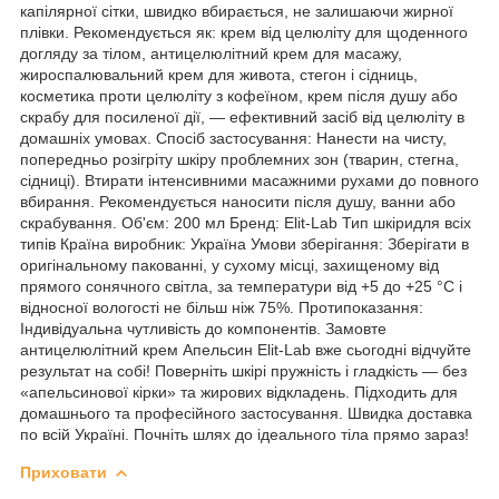
капілярної сітки, швидко вбирається, не залишаючи жирної
плівки. Рекомендується як: крем від целюліту для щоденного
догляду за тілом, антицелюлітний крем для масажу,
жироспалювальний крем для живота, стегон і сідниць,
косметика проти целюліту з кофеїном, крем після душу або
скрабу для посиленої дії, — ефективний засіб від целюліту в
домашніх умовах. Спосіб застосування: Нанести на чисту,
попередньо розігріту шкіру проблемних зон (тварин, стегна,
сідниці). Втирати інтенсивними масажними рухами до повного
вбирання. Рекомендується наносити після душу, ванни або
скрабування. Об'єм: 200 мл Бренд: Elit-Lab Тип шкіридля всіх
типів Країна виробник: Україна Умови зберігання: Зберігати в
оригінальному пакованні, у сухому місці, захищеному від
прямого сонячного світла, за температури від +5 до +25 °C і
відносної вологості не більш ніж 75%. Протипоказання:
Індивідуальна чутливість до компонентів. Замовте
антицелюлітний крем Апельсин Elit-Lab вже сьогодні відчуйте
результат на собі! Поверніть шкірі пружність і гладкість — без
«апельсинової кірки» та жирових відкладень. Підходить для
домашнього та професійного застосування. Швидка доставка
по всій Україні. Почніть шлях до ідеального тіла прямо зараз!
Приховати