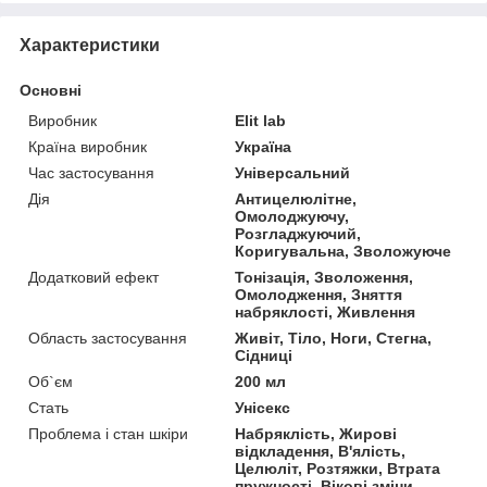
Характеристики
Основні
Виробник
Elit lab
Країна виробник
Україна
Час застосування
Універсальний
Дія
Антицелюлітне,
Омолоджуючу,
Розгладжуючий,
Коригувальна, Зволожуюче
Додатковий ефект
Тонізація, Зволоження,
Омолодження, Зняття
набряклості, Живлення
Область застосування
Живіт, Тіло, Ноги, Стегна,
Сідниці
Об`єм
200 мл
Стать
Унісекс
Проблема і стан шкіри
Набряклість, Жирові
відкладення, В'ялість,
Целюліт, Розтяжки, Втрата
пружності, Вікові зміни