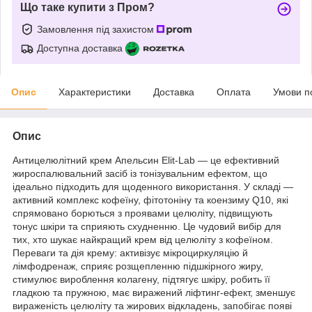
Що таке купити з Пром?
Замовлення під захистом
Доступна доставка
Опис
Характеристики
Доставка
Оплата
Умови п
Опис
Антицелюлітний крем Апельсин Elit-Lab — це ефективний
жироспалювальний засіб із тонізувальним ефектом, що
ідеально підходить для щоденного використання. У складі —
активний комплекс кофеїну, фітотоніну та коензиму Q10, які
спрямовано борються з проявами целюліту, підвищують
тонус шкіри та сприяють схудненню. Це чудовий вибір для
тих, хто шукає найкращий крем від целюліту з кофеїном.
Переваги та дія крему: активізує мікроциркуляцію й
лімфодренаж, сприяє розщепленню підшкірного жиру,
стимулює вироблення колагену, підтягує шкіру, робить її
гладкою та пружною, має виражений ліфтинг-ефект, зменшує
вираженість целюліту та жирових відкладень, запобігає появі