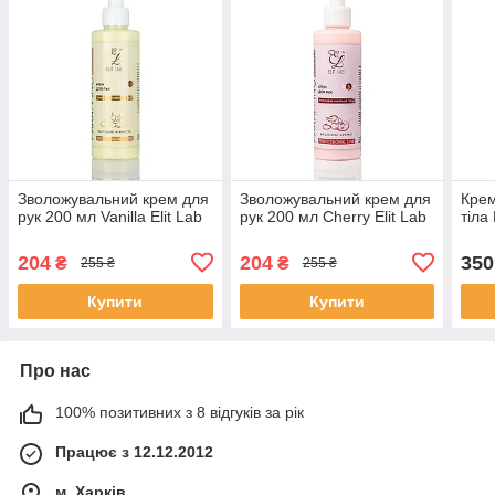
Зволожувальний крем для
Зволожувальний крем для
Крем
рук 200 мл Vanilla Elit Lab
рук 200 мл Cherry Elit Lab
тіла
204
204
350
₴
₴
255 ₴
255 ₴
Купити
Купити
Про нас
100% позитивних з 8 відгуків за рік
Працює з 12.12.2012
м. Харків