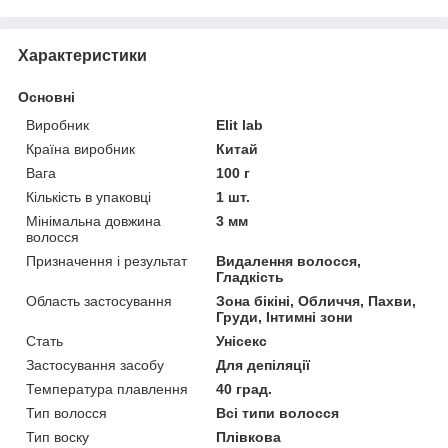
Характеристики
Основні
Виробник
Elit lab
Країна виробник
Китай
Вага
100 г
Кількість в упаковці
1 шт.
Мінімальна довжина
3 мм
волосся
Призначення і результат
Видалення волосся,
Гладкість
Область застосування
Зона бікіні, Обличчя, Пахви,
Груди, Інтимні зони
Стать
Унісекс
Застосування засобу
Для депіляції
Температура плавлення
40 град.
Тип волосся
Всі типи волосся
Тип воску
Плівкова