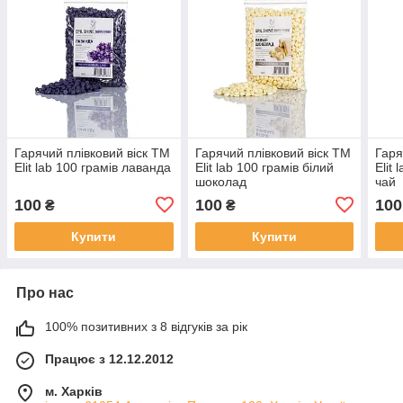
Гарячий плівковий віск TM
Гарячий плівковий віск TM
Гаря
Elit lab 100 грамів лаванда
Elit lab 100 грамів білий
Elit
шоколад
чай
100
100
100
₴
₴
Купити
Купити
Про нас
100% позитивних з 8 відгуків за рік
Працює з 12.12.2012
м. Харків