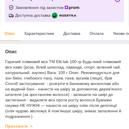
Замовлення під захистом
Доступна доставка
Опис
Характеристики
Доставка
Оплата
Умови п
Опис
Гарячий плівковий віск TM Elit-lab 100 гр Будь-який плівковий
віск навіс (роза, білий шоколад, лаванда, спорт, зелений чай,
натуральний, азулен) Вага: 100 г Опис: Рекомендується для
зон бікіні, глибокого паху, пахв, пахв, вусиків (лиця), брів
Спосіб застосування: - розігріти в банковому воскоплаві або
на водяній бані - нанести на шкіру за допомогою дерев'яного
шпателя (за зростанням волосся) - залишити на шкірі до
застигання - видалити віск проти росту волосся.Бумажні
смужки НЕ НУЖНІ — нанести на шкіру олію після депіляції
(олія чудово зволожує й пом'якшує шкіру, знімає запалення й
подразнення.)
Приховати