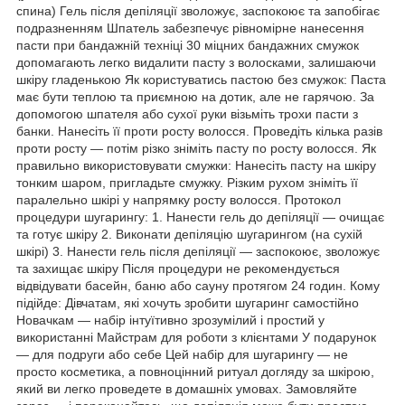
спина) Гель після депіляції зволожує, заспокоює та запобігає
подразненням Шпатель забезпечує рівномірне нанесення
пасти при бандажній техніці 30 міцних бандажних смужок
допомагають легко видалити пасту з волосками, залишаючи
шкіру гладенькою Як користуватись пастою без смужок: Паста
має бути теплою та приємною на дотик, але не гарячою. За
допомогою шпателя або сухої руки візьміть трохи пасти з
банки. Нанесіть її проти росту волосся. Проведіть кілька разів
проти росту — потім різко зніміть пасту по росту волосся. Як
правильно використовувати смужки: Нанесіть пасту на шкіру
тонким шаром, пригладьте смужку. Різким рухом зніміть її
паралельно шкірі у напрямку росту волосся. Протокол
процедури шугарингу: 1. Нанести гель до депіляції — очищає
та готує шкіру 2. Виконати депіляцію шугарингом (на сухій
шкірі) 3. Нанести гель після депіляції — заспокоює, зволожує
та захищає шкіру Після процедури не рекомендується
відвідувати басейн, баню або сауну протягом 24 годин. Кому
підійде: Дівчатам, які хочуть зробити шугаринг самостійно
Новачкам — набір інтуїтивно зрозумілий і простий у
використанні Майстрам для роботи з клієнтами У подарунок
— для подруги або себе Цей набір для шугарингу — не
просто косметика, а повноцінний ритуал догляду за шкірою,
який ви легко проведете в домашніх умовах. Замовляйте