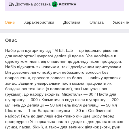
Доступна доставка
Опис
Характеристики
Доставка
Оплата
Умови п
Опис
Набір для шугарингу від ТМ Elit-Lab — це ідеальне рішення
для комфортної цукрової депіляції вдома. Усе необхідне в
одному комплекті: від очищення до догляду після процедури.
Набір підходить як новачкам, так і досвідченим користувачам.
Він дозволяє легко позбутися небажаного волосся без
подразнення, врослого волосся та болю — навіть у чутливих
зонах. Завдяки універсальній пасті можна працювати як
бандажною технікою (з полосками), так і мануальною
(руками). До набору входить: Мікротальк — 80 г Паста для
шугарингу — 300 г Косметична вода після шугарингу — 200
мл Гель до депіляції — 50 мл Гель після депіляції — 50 мл
Шпатель — 1 шт Бандажні смужки — 30 шт Особливості
набору: Гель до депіляції ефективно очищає шкіру перед
процедурою Універсальна паста підходить для делікатних зон
(усики, пахви, бікіні), а також для великих ділянок (ноги, руки,