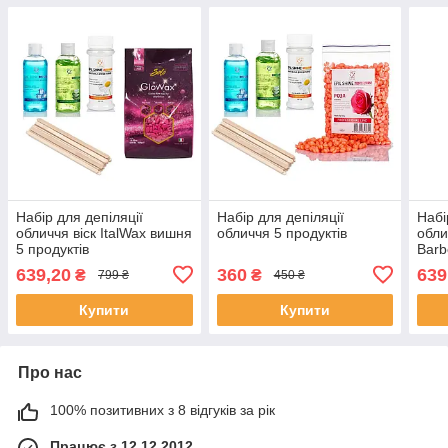
Набір для депіляції
Набір для депіляції
Набі
обличчя віск ItalWax вишня
обличчя 5 продуктів
обли
5 продуктів
Barb
639,20
360
639
₴
₴
799 ₴
450 ₴
Купити
Купити
Про нас
100% позитивних з 8 відгуків за рік
Працює з 12.12.2012