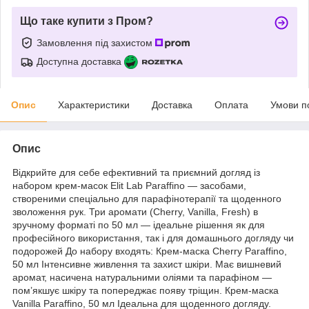
Що таке купити з Пром?
Замовлення під захистом
Доступна доставка
Опис
Характеристики
Доставка
Оплата
Умови п
Опис
Відкрийте для себе ефективний та приємний догляд із
набором крем-масок Elit Lab Paraffino — засобами,
створеними спеціально для парафінотерапії та щоденного
зволоження рук. Три аромати (Cherry, Vanilla, Fresh) в
зручному форматі по 50 мл — ідеальне рішення як для
професійного використання, так і для домашнього догляду чи
подорожей До набору входять: Крем-маска Cherry Paraffino,
50 мл Інтенсивне живлення та захист шкіри. Має вишневий
аромат, насичена натуральними оліями та парафіном —
пом’якшує шкіру та попереджає появу тріщин. Крем-маска
Vanilla Paraffino, 50 мл Ідеальна для щоденного догляду.