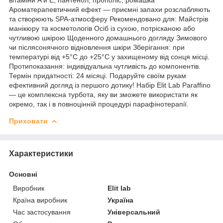
Ароматерапевтичний ефект — приємні запахи розслабляють
та створюють SPA-атмосферу Рекомендовано для: Майстрів
манікюру та косметологів Осіб із сухою, потрісканою або
чутливою шкірою Щоденного домашнього догляду Зимового
чи післясонячного відновлення шкіри Зберігання: при
температурі від +5°C до +25°C у захищеному від сонця місці.
Протипоказання: індивідуальна чутливість до компонентів.
Термін придатності: 24 місяці. Подаруйте своїм рукам
ефективний догляд із першого дотику! Набір Elit Lab Paraffino
— це комплексна турбота, яку ви зможете використати як
окремо, так і в повноцінній процедурі парафінотерапії.
Приховати
Характеристики
Основні
Виробник
Elit lab
Країна виробник
Україна
Час застосування
Універсальний