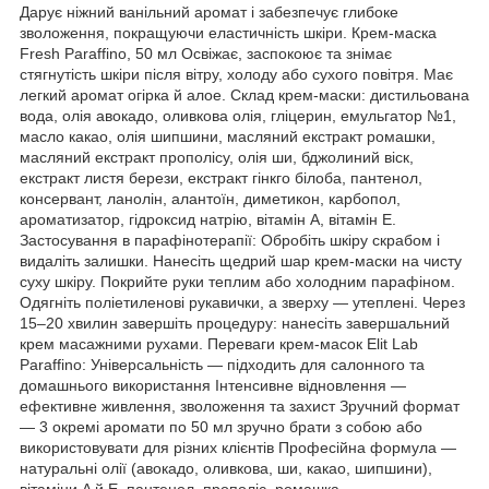
Дарує ніжний ванільний аромат і забезпечує глибоке
зволоження, покращуючи еластичність шкіри. Крем-маска
Fresh Paraffino, 50 мл Освіжає, заспокоює та знімає
стягнутість шкіри після вітру, холоду або сухого повітря. Має
легкий аромат огірка й алое. Склад крем-маски: дистильована
вода, олія авокадо, оливкова олія, гліцерин, емульгатор №1,
масло какао, олія шипшини, масляний екстракт ромашки,
масляний екстракт прополісу, олія ши, бджолиний віск,
екстракт листя берези, екстракт гінкго білоба, пантенол,
консервант, ланолін, алантоїн, диметикон, карбопол,
ароматизатор, гідроксид натрію, вітамін А, вітамін Е.
Застосування в парафінотерапії: Обробіть шкіру скрабом і
видаліть залишки. Нанесіть щедрий шар крем-маски на чисту
суху шкіру. Покрийте руки теплим або холодним парафіном.
Одягніть поліетиленові рукавички, а зверху — утеплені. Через
15–20 хвилин завершіть процедуру: нанесіть завершальний
крем масажними рухами. Переваги крем-масок Elit Lab
Paraffino: Універсальність — підходить для салонного та
домашнього використання Інтенсивне відновлення —
ефективне живлення, зволоження та захист Зручний формат
— 3 окремі аромати по 50 мл зручно брати з собою або
використовувати для різних клієнтів Професійна формула —
натуральні олії (авокадо, оливкова, ши, какао, шипшини),
вітаміни A й E, пантенол, прополіс, ромашка