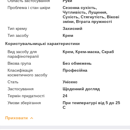
Область застосування
Руки
Проблема і стан шкіри
Сезонна сухість,
Чутливість, Лущення,
Сухість, Стягнутість, Вікові
зміни, Втрата пружності
Тип крему
Захисний
Тип засобу
Крем
Користувальницькі характеристики
Вид засобу для
Крем, Крем-маска, Скраб
парафінотерапії
Вікова група
Без обмежень
Класифікація
Професійна
косметичного засобу
Стать
Унісекс
Застосування
Щоденний догляд
Термін придатності
24
Умови зберігання
При температурі від 5 до 25
С
Приховати