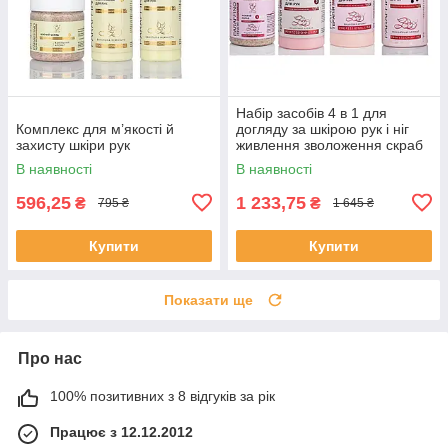
Набір засобів 4 в 1 для
Комплекс для м’якості й
догляду за шкірою рук і ніг
захисту шкіри рук
живлення зволоження скраб
маска крем ВЕЛИКИЙ Elit Lab
В наявності
В наявності
вишня
596,25
1 233,75
₴
₴
795 ₴
1 645 ₴
Купити
Купити
Показати ще
Про нас
100% позитивних з 8 відгуків за рік
Працює з 12.12.2012