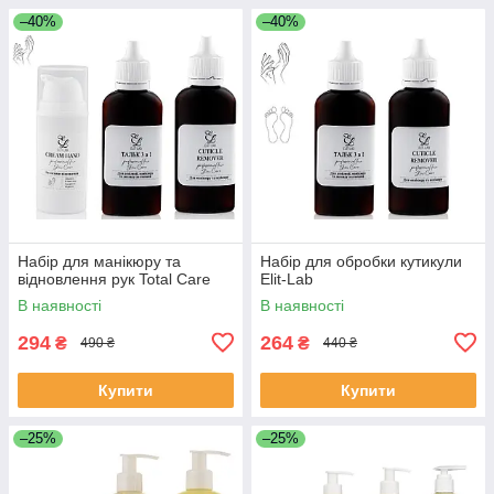
–40%
–40%
Набір для манікюру та
Набір для обробки кутикули
відновлення рук Total Care
Elit-Lab
В наявності
В наявності
294
264
₴
₴
490 ₴
440 ₴
Купити
Купити
–25%
–25%