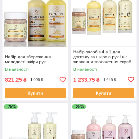
Набір засобів 4 в 1 для
Набір для збереження
догляду за шкірою рук і ніг
молодості шкіри рук
живлення зволоження скраб
маска крем Elit Lab ваніль
В наявності
В наявності
821,25
1 233,75
₴
₴
1 095 ₴
1 645 ₴
Купити
Купити
–25%
–25%