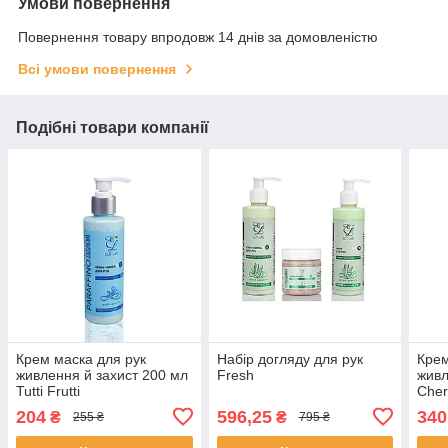
Умови повернення
Повернення товару впродовж 14 днів за домовленістю
Всі умови повернення
Подібні товари компанії
Крем маска для рук
Набір догляду для рук
Крем
живлення й захист 200 мл
Fresh
живл
Tutti Frutti
Cher
204
596,25
340
₴
₴
255 ₴
795 ₴