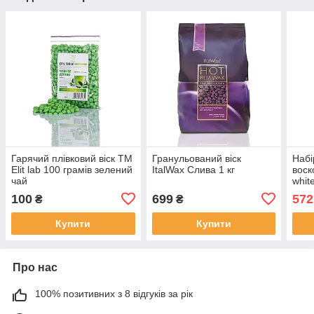
Гарячий плівковий віск TM
Гранульований віск
Набі
Elit lab 100 грамів зелений
ItalWax Слива 1 кг
воск
чай
whit
100
699
572
₴
₴
Купити
Купити
Про нас
100% позитивних з 8 відгуків за рік