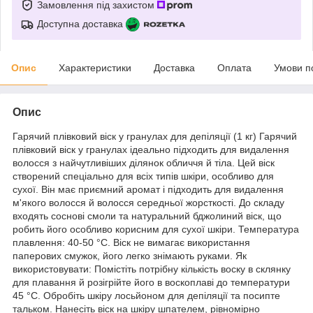
Замовлення під захистом
Доступна доставка
Опис
Характеристики
Доставка
Оплата
Умови п
Опис
Гарячий плівковий віск у гранулах для депіляції (1 кг) Гарячий
плівковий віск у гранулах ідеально підходить для видалення
волосся з найчутливіших ділянок обличчя й тіла. Цей віск
створений спеціально для всіх типів шкіри, особливо для
сухої. Він має приємний аромат і підходить для видалення
м'якого волосся й волосся середньої жорсткості. До складу
входять соснові смоли та натуральний бджолиний віск, що
робить його особливо корисним для сухої шкіри. Температура
плавлення: 40-50 °C. Віск не вимагає використання
паперових смужок, його легко знімають руками. Як
використовувати: Помістіть потрібну кількість воску в склянку
для плавання й розігрійте його в воскоплаві до температури
45 °C. Обробіть шкіру лосьйоном для депіляції та посипте
тальком. Нанесіть віск на шкіру шпателем, рівномірно