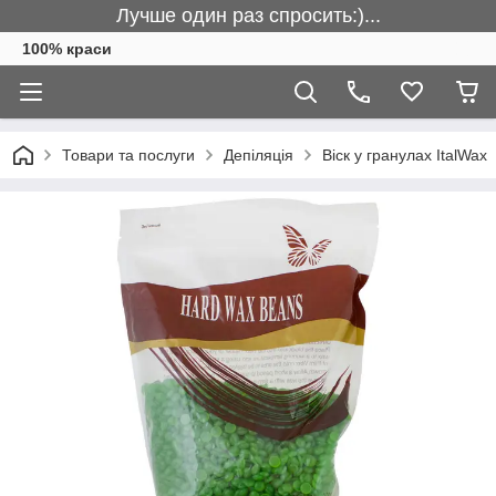
Лучше один раз спросить:)...
100% краси
Товари та послуги
Депіляція
Віск у гранулах ItalWax