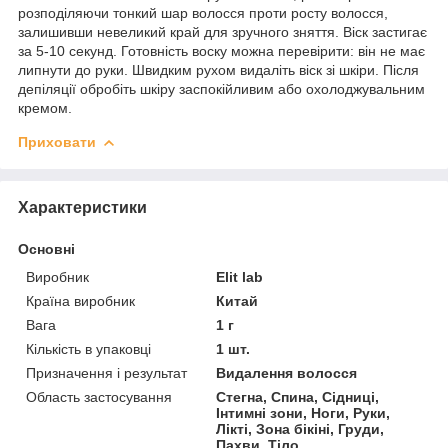
розподіляючи тонкий шар волосся проти росту волосся,
залишивши невеликий край для зручного зняття. Віск застигає
за 5-10 секунд. Готовність воску можна перевірити: він не має
липнути до руки. Швидким рухом видаліть віск зі шкіри. Після
депіляції обробіть шкіру заспокійливим або охолоджувальним
кремом.
Приховати
Характеристики
Основні
Виробник
Elit lab
Країна виробник
Китай
Вага
1 г
Кількість в упаковці
1 шт.
Призначення і результат
Видалення волосся
Область застосування
Стегна, Спина, Сідниці,
Інтимні зони, Ноги, Руки,
Лікті, Зона бікіні, Груди,
Пахви, Тіло