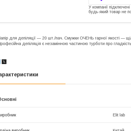
У компанії підключені
будь-який товар не п
апір для депіляції — 20 шт./пач. Смужки ОЧЕНЬ гарної якості — щіль
рофесійна депіляція є незамінною частиною турботи про гладкість
арактеристики
Основні
иробник
Elit lab
раїна виробник
Китай