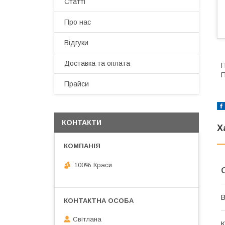
Статті
Про нас
Відгуки
Доставка та оплата
П
П
Прайси
КОНТАКТИ
Х
100% Краси
В
Світлана
К