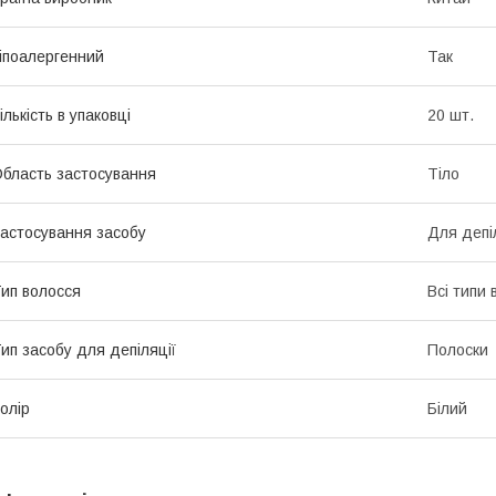
іпоалергенний
Так
ількість в упаковці
20 шт.
бласть застосування
Тіло
астосування засобу
Для депі
ип волосся
Всі типи 
ип засобу для депіляції
Полоски
олір
Білий