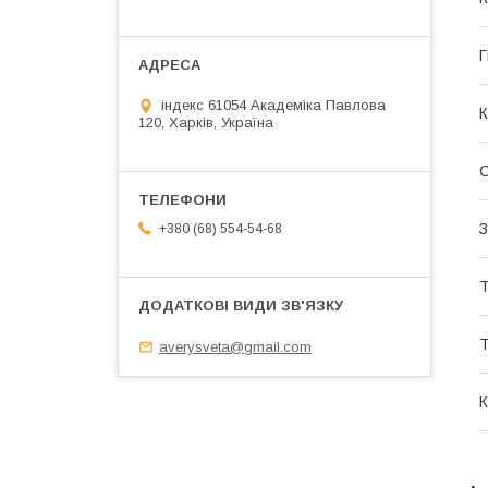
Г
індекс 61054 Академіка Павлова
К
120, Харків, Україна
О
З
+380 (68) 554-54-68
Т
Т
averysveta@gmail.com
К