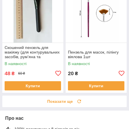
Скошений пензель для
макіяжу (для контурувальних
Пензель для масок, пілінгу
засобів, рум'яна та
віялова 1шт
бронзера.)
В наявності
В наявності
48
20
₴
₴
60 ₴
Купити
Купити
Показати ще
Про нас
100% позитивних з 8 відгуків за рік