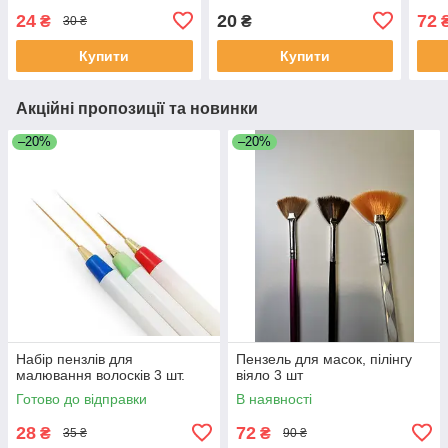
24
20
72
₴
₴
30 ₴
Купити
Купити
Акційні пропозиції та новинки
–20%
–20%
Набір пензлів для
Пензель для масок, пілінгу
малювання волосків 3 шт.
віяло 3 шт
Готово до відправки
В наявності
28
72
₴
₴
35 ₴
90 ₴