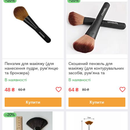
–20%
–20%
Пензлик для макіяжу (для
Скошений пензель для
нанесення пудри, рум'янцю
макіяжу (для контурувальних
та бронзера)
засобів, рум'яна та
бронзера.)
В наявності
В наявності
48
64
₴
₴
60 ₴
80 ₴
Купити
Купити
–20%