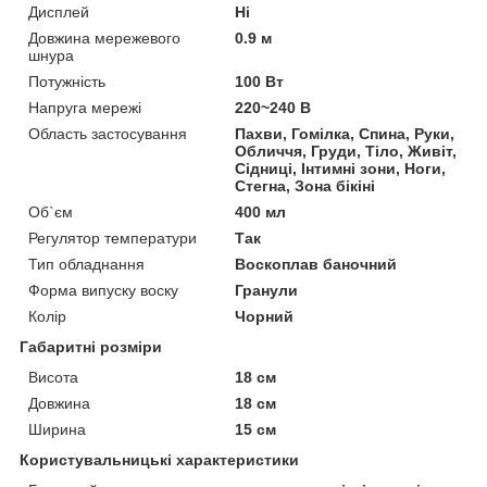
Дисплей
Ні
Довжина мережевого
0.9 м
шнура
Потужність
100 Вт
Напруга мережі
220~240 В
Область застосування
Пахви, Гомілка, Спина, Руки,
Обличчя, Груди, Тіло, Живіт,
Сідниці, Інтимні зони, Ноги,
Стегна, Зона бікіні
Об`єм
400 мл
Регулятор температури
Так
Тип обладнання
Воскоплав баночний
Форма випуску воску
Гранули
Колір
Чорний
Габаритні розміри
Висота
18 см
Довжина
18 см
Ширина
15 см
Користувальницькі характеристики