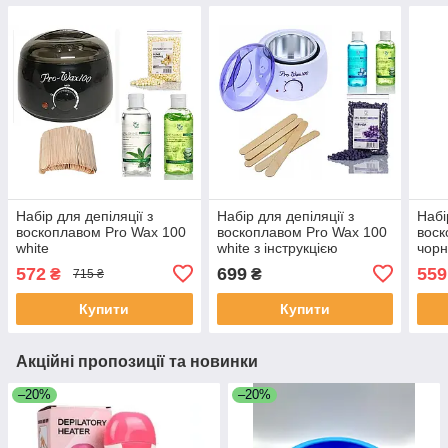
Набір для депіляції з
Набір для депіляції з
Набі
воскоплавом Pro Wax 100
воскоплавом Pro Wax 100
воск
white
white з інструкцією
чорн
572
699
559
₴
₴
715 ₴
Купити
Купити
Акційні пропозиції та новинки
–20%
–20%