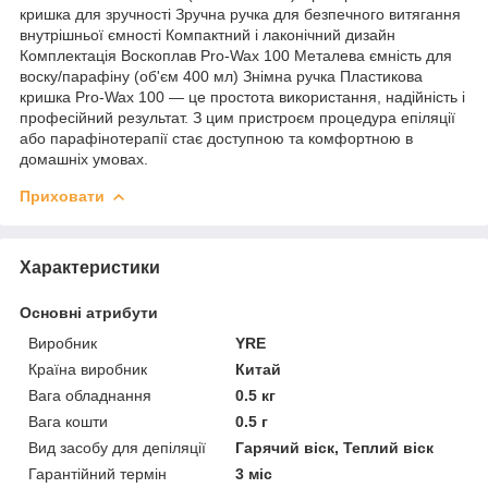
кришка для зручності Зручна ручка для безпечного витягання
внутрішньої ємності Компактний і лаконічний дизайн
Комплектація Воскоплав Pro-Wax 100 Металева ємність для
воску/парафіну (об'єм 400 мл) Знімна ручка Пластикова
кришка Pro-Wax 100 — це простота використання, надійність і
професійний результат. З цим пристроєм процедура епіляції
або парафінотерапії стає доступною та комфортною в
домашніх умовах.
Приховати
Характеристики
Основні атрибути
Виробник
YRE
Країна виробник
Китай
Вага обладнання
0.5 кг
Вага кошти
0.5 г
Вид засобу для депіляції
Гарячий віск, Теплий віск
Гарантійний термін
3 міс