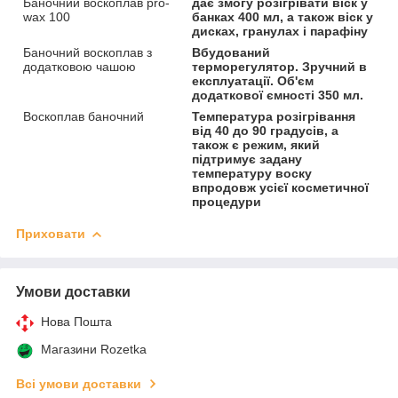
Баночний воскоплав pro-
дає змогу розігрівати віск у
wax 100
банках 400 мл, а також віск у
дисках, гранулах і парафіну
Баночний воскоплав з
Вбудований
додатковою чашою
терморегулятор. Зручний в
експлуатації. Об'єм
додаткової ємності 350 мл.
Воскоплав баночний
Температура розігрівання
від 40 до 90 градусів, а
також є режим, який
підтримує задану
температуру воску
впродовж усієї косметичної
процедури
Приховати
Умови доставки
Нова Пошта
Магазини Rozetka
Всі умови доставки