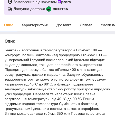
Замовлення під захистом
Доступна доставка
Опис
Характеристики
Доставка
Оплата
Умови п
Опис
Банковий воскоплав із терморегулятором Pro-Wax 100 —
комфорт і повний контроль над процедурою Pro-Wax 100 —
універсальний і зручний воскоплав, який ідеально підходить
як для домашнього, так і для професійного використання.
Підходить для воску в банках об'ємом 400 мл, а також для
воску гранулах, дисках и парафина. Завдяки вбудованому
терморегулятору, ви можете точно встановити температуру
нагрівання від 40°C до 90°C, а функція підтримання
температури забезпечує стабільну роботу пристрою впродовж
усієї процедури. Переваги та характеристики: Плавне
регулювання температури: від 40 °C до 90 °C Режим
підтримки заданої температури Сумісність із банковим,
гранульованим і дисковим воском, а також із парафіном
Знімна металева чаша (об'єм: 350 мл) Прозора пластикова