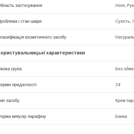
бласть застосування
Ноги, Ру
роблема і стан шкіри
Сухість,
ласифікація косметичного засобу
Натурал
Користувальницькі характеристики
ікова група
Без обме
ермін придатності
24
ип засобу
Крем пар
орма випуску парафіну
Банка