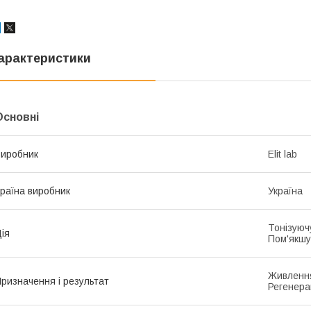
арактеристики
Основні
иробник
Elit lab
раїна виробник
Україна
Тонізуюч
ія
Пом'якшу
Живлення
ризначення і результат
Регенера