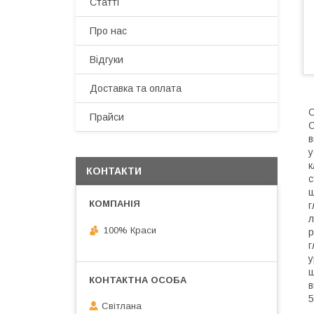
Статті
Про нас
Відгуки
Доставка та оплата
C
Прайси
O
в
у
к
КОНТАКТИ
с
ш
г
л
100% Краси
р
г
у
щ
в
5
Світлана