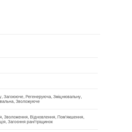
у, Загоююче, Регенеруюча, Зміцнювальну,
вальна, Зволожуюче
, Зволоження, Відновлення, Пом'якшення,
ція, Загоєння ран/тріщинок