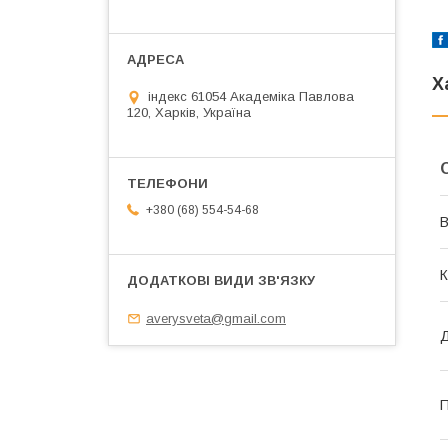
Х
індекс 61054 Академіка Павлова
120, Харків, Україна
+380 (68) 554-54-68
В
К
averysveta@gmail.com
Д
П