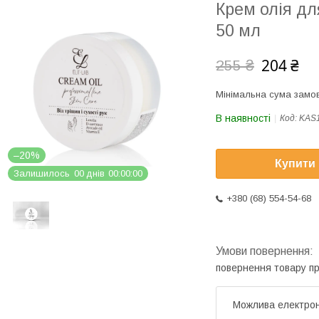
Крем олія дл
50 мл
204 ₴
255 ₴
Мінімальна сума замов
В наявності
Код:
KAS
–20%
Купити
Залишилось
0
0
днів
0
0
0
0
0
0
+380 (68) 554-54-68
повернення товару п