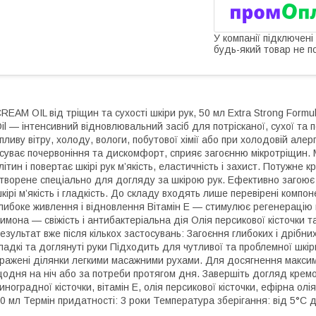
У компанії підключені
будь-який товар не п
REAM OIL від тріщин та сухості шкіри рук, 50 мл Extra Strong Formu
il — інтенсивний відновлювальний засіб для потрісканої, сухої та 
пливу вітру, холоду, вологи, побутової хімії або при холодовій алерг
суває почервоніння та дискомфорт, сприяє загоєнню мікротріщин. 
літин і повертає шкірі рук м’якість, еластичність і захист. Потужне
творене спеціально для догляду за шкірою рук. Ефективно загоює 
кірі м’якість і гладкість. До складу входять лише перевірені компо
либоке живлення і відновлення Вітамін Е — стимулює регенерацію 
имона — свіжість і антибактеріальна дія Олія персикової кісточки 
езультат вже після кількох застосувань: Загоєння глибоких і дрібних
ладкі та доглянуті руки Підходить для чутливої та проблемної шкір
ражені ділянки легкими масажними рухами. Для досягнення макси
одня на ніч або за потреби протягом дня. Завершіть догляд кремом
иноградної кісточки, вітамін Е, олія персикової кісточки, ефірна ол
0 мл Термін придатності: 3 роки Температура зберігання: від 5°C 