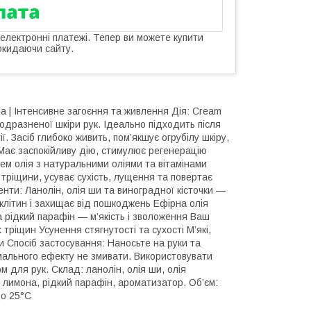
 електронні платежі. Тепер ви можете купити
окидаючи сайту.
la | Інтенсивне загоєння та живлення Дія: Cream
подразненої шкіри рук. Ідеально підходить після
ії. Засіб глибоко живить, пом’якшує огрубілу шкіру,
Має заспокійливу дію, стимулює регенерацію
 крем олія з натуральними оліями та вітамінами
тріщини, усуває сухість, лущення та повертає
ненти: Ланолін, олія ши та виноградної кісточки —
клітин і захищає від пошкоджень Ефірна олія
та рідкий парафін — м’якість і зволоження Ваш
 тріщин Усунення стягнутості та сухості М’які,
и Спосіб застосування: Наносьте на руки та
мального ефекту не змивати. Використовувати
 для рук. Склад: ланолін, олія ши, олія
ія лимона, рідкий парафін, ароматизатор. Об’єм:
до 25°C