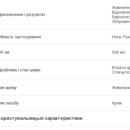
Живлення
Відновлен
ризначення і результат
бархатис
Збережен
бласть застосування
Ноги, Ру
б`єм
500 мл
Втрата пр
роблема і стан шкіри
Стягнутіс
ип крему
Живильн
ип засобу
Крем
Користувальницькі характеристики