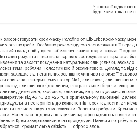
У компанії підключені
будь-який товар не п
к використовувати крем-маску Paraffino от Elit-Lab: Крем-маску мо
ук у разі потреби. Особливо рекомендуємо застосовувати її перед
агатий склад олій у кремі забезпечує захист шкіри, сприяє її відн
иттєвий результат: вже після першого застосування шкіра стає біл
ивлення та захист: поєднання натуральних олій (оливки, авокадо, 
лементами, роблячи її еластичною й оксамитовою. Догляд та відн
кіри, захищає від негативних зовнішніх чинників і сприяє її оздо
лія оливкова, гліцерин, емульгатор No1, олія какао, олія шипшини,
рополісу, олія ши, віск бджолиний, екстракт листя берези, екстракт 
лантоїн, диметикон, карбопол, запашник, натрію гідроокис, вітамін А
емператури від +5 °C до +25 °C в оригінальному пакованні, далеко
ндивідуальна нестерпність до компонентів. Срок годности: 24 місяц
анести на чисту шкіру та масажувати. Залишки прибрати. Крем-маск
аски, Нанести холодний або гарячий парафін надягніть поліетиленов
анести Крем завершальний етап процедури. Нанести потрібну кіль
вібратися. Аромат: легка свіжість — огірок з алое.