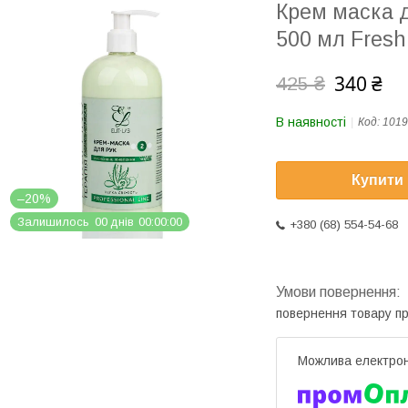
Крем маска д
500 мл Fresh
340 ₴
425 ₴
В наявності
Код:
1019
Купити
–20%
Залишилось
0
0
днів
0
0
0
0
0
0
+380 (68) 554-54-68
повернення товару п