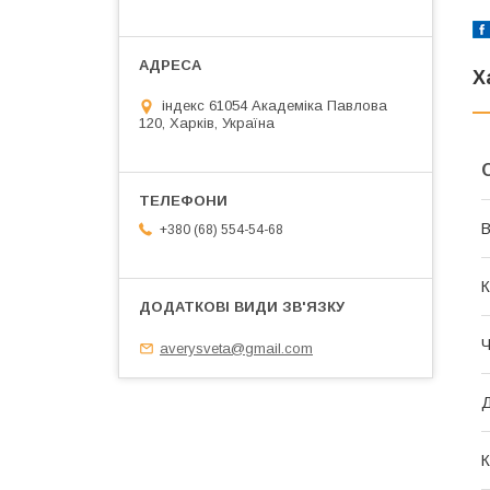
Х
індекс 61054 Академіка Павлова
120, Харків, Україна
В
+380 (68) 554-54-68
К
Ч
averysveta@gmail.com
Д
К