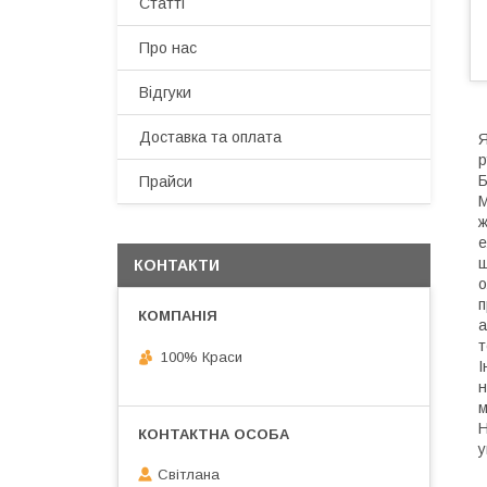
Статті
Про нас
Відгуки
Доставка та оплата
Я
р
Б
Прайси
М
ж
е
ш
КОНТАКТИ
о
п
а
т
100% Краси
І
н
м
Н
у
Світлана