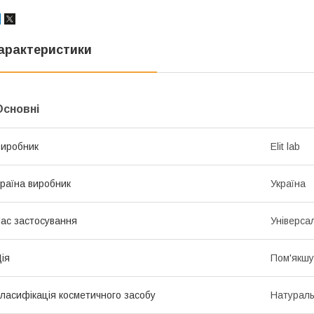
арактеристики
Основні
иробник
Elit lab
раїна виробник
Україна
ас застосування
Універса
ія
Пом'якшу
ласифікація косметичного засобу
Натурал