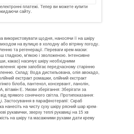
 електронні платежі. Тепер ви можете купити
окидаючи сайту.
жна використовувати щодня, наносячи її на шкіру
 виходом на вулицю в холодну або вітряну погоду.
овленню та регенерації. Переваги крем-маски:
ьш гладкою, м'якою і зволоженою. Інтенсивне
ши, какао) насичує шкіру необхідними
овлення: крем запобігає передчасному старінню
ровленню. Склад: Вода дистильована, олія авокадо,
 олійний екстракт ромашки, олійний екстракт
гінкго білоба, пантенол, консервант, ланолін,
, вітамін Е. Умови зберігання: Зберігати за
 від прямого сонячного світла. Протипоказання:
і. Застосування в парафінотерапії: Скраб
а нанесіть на чисту суху шкіру рясний шар крем-
і рукавички, зверху теплі рукавиці на 15 хв
кість на шкіру та масажними рухами дати крему