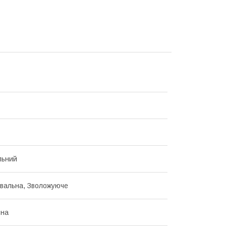
льний
вальна, Зволожуюче
ьна