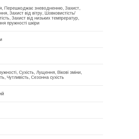
, Перешкоджає зневодненню, Захист,
ня, Захист від вітру, Шовковистість/
тість, Захист від низьких темпрератур,
ня пружності шкіри
ки
ужності, Сухість, Лущення, Вікові зміни,
ть, Чутливість, Сезонна сухість
ий