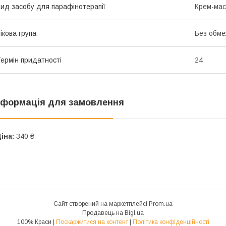
ид засобу для парафінотерапії
Крем-мас
ікова група
Без обме
ермін придатності
24
нформація для замовлення
іна:
340 ₴
Сайт створений на маркетплейсі
Prom.ua
Продавець на Bigl.ua
100% Краси |
Поскаржитися на контент
|
Політика конфіденційності