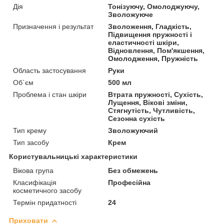
Дія
Тонізуючу, Омолоджуючу,
Зволожуюче
Призначення і результат
Зволоження, Гладкість,
Підвищення пружності і
еластичності шкіри,
Відновлення, Пом'якшення,
Омолодження, Пружність
Область застосування
Руки
Об`єм
500 мл
Проблема і стан шкіри
Втрата пружності, Сухість,
Лущення, Вікові зміни,
Стягнутість, Чутливість,
Сезонна сухість
Тип крему
Зволожуючий
Тип засобу
Крем
Користувальницькі характеристики
Вікова група
Без обмежень
Класифікація
Професійна
косметичного засобу
Термін придатності
24
Приховати