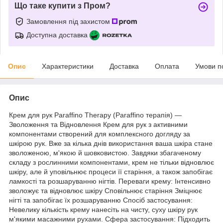
Що таке купити з Пром?
Замовлення під захистом
Доступна доставка
Опис
Характеристики
Доставка
Оплата
Умови п
Опис
Крем для рук Paraffino Therapy (Paraffino терапія) —
Зволоження та Відновлення Крем для рук з активними
компонентами створений для комплексного догляду за
шкірою рук. Вже за кілька днів використання ваша шкіра стане
зволоженою, м'якою й шовковистою. Завдяки збагаченому
складу з рослинними компонентами, крем не тільки відновлює
шкіру, але й уповільнює процеси її старіння, а також запобігає
ламкості та розшаруванню нігтів. Переваги крему: Інтенсивно
зволожує та відновлює шкіру Сповільнює старіння Зміцнює
нігті та запобігає їх розшаруванню Спосіб застосування:
Невелику кількість крему нанесіть на чисту, суху шкіру рук
м'якими масажними рухами. Сфера застосування: Підходить