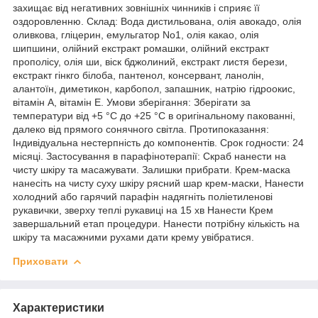
захищає від негативних зовнішніх чинників і сприяє її
оздоровленню. Склад: Вода дистильована, олія авокадо, олія
оливкова, гліцерин, емульгатор No1, олія какао, олія
шипшини, олійний екстракт ромашки, олійний екстракт
прополісу, олія ши, віск бджолиний, екстракт листя берези,
екстракт гінкго білоба, пантенол, консервант, ланолін,
алантоїн, диметикон, карбопол, запашник, натрію гідроокис,
вітамін А, вітамін Е. Умови зберігання: Зберігати за
температури від +5 °C до +25 °C в оригінальному пакованні,
далеко від прямого сонячного світла. Протипоказання:
Індивідуальна нестерпність до компонентів. Срок годности: 24
місяці. Застосування в парафінотерапії: Скраб нанести на
чисту шкіру та масажувати. Залишки прибрати. Крем-маска
нанесіть на чисту суху шкіру рясний шар крем-маски, Нанести
холодний або гарячий парафін надягніть поліетиленові
рукавички, зверху теплі рукавиці на 15 хв Нанести Крем
завершальний етап процедури. Нанести потрібну кількість на
шкіру та масажними рухами дати крему увібратися.
Приховати
Характеристики