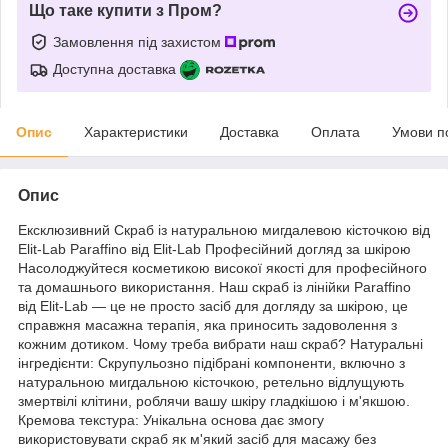
Що таке купити з Пром?
Замовлення під захистом
Доступна доставка
Опис
Характеристики
Доставка
Оплата
Умови п
Опис
Ексклюзивний Скраб із натуральною мигдалевою кісточкою від
Elit-Lab Paraffino від Elit-Lab Професійний догляд за шкірою
Насолоджуйтеся косметикою високої якості для професійного
та домашнього використання. Наш скраб із лінійки Paraffino
від Elit-Lab — це не просто засіб для догляду за шкірою, це
справжня масажна терапія, яка приносить задоволення з
кожним дотиком. Чому треба вибрати наш скраб? Натуральні
інгредієнти: Скрупульозно підібрані компоненти, включно з
натуральною мигдальною кісточкою, ретельно відлущують
змертвілі клітини, роблячи вашу шкіру гладкішою і м'якшою.
Кремова текстура: Унікальна основа дає змогу
використовувати скраб як м'який засіб для масажу без