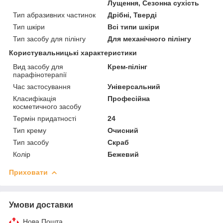
Лущення, Сезонна сухість
Тип абразивних частинок
Дрібні, Тверді
Тип шкіри
Всі типи шкіри
Тип засобу для пілінгу
Для механічного пілінгу
Користувальницькі характеристики
Вид засобу для
Крем-пілінг
парафінотерапії
Час застосування
Універсальний
Класифікація
Професійна
косметичного засобу
Термін придатності
24
Тип крему
Очисний
Тип засобу
Скраб
Колір
Бежевий
Приховати
Умови доставки
Нова Пошта