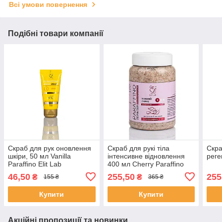
Всі умови повернення
Подібні товари компанії
Скраб для рук оновлення
Скраб для рукі тіла
Скра
шкіри, 50 мл Vanilla
інтенсивне відновлення
реге
Paraffino Elit Lab
400 мл Cherry Paraffino
46,50
255,50
255
₴
₴
155 ₴
365 ₴
Купити
Купити
Акційні пропозиції та новинки