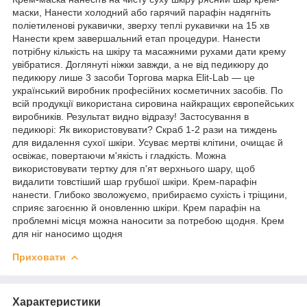
маски, Нанести холодний або гарячий парафін надягніть
поліетиленові рукавички, зверху теплі рукавички на 15 хв
Нанести крем завершальний етап процедури. Нанести
потрібну кількість на шкіру та масажними рухами дати крему
увібратися. Доглянуті ніжки завжди, а не від педикюру до
педикюру лише 3 засоби Торгова марка Elit-Lab — це
український виробник професійних косметичних засобів. По
всій продукції використана сировина найкращих європейських
виробників. Результат видно відразу! Застосування в
педикюрі: Як використовувати? Скраб 1-2 рази на тиждень
для видалення сухої шкіри. Усуває мертві клітини, очищає й
освіжає, повертаючи м'якість і гладкість. Можна
використовувати тертку для п'ят верхнього шару, щоб
видалити товстіший шар грубшої шкіри. Крем-парафін
нанести. Глибоко зволожуємо, прибираємо сухість і тріщини,
сприяє загоєнню й оновленню шкіри. Крем парафін на
проблемні місця можна наносити за потребою щодня. Крем
для ніг наносимо щодня
Приховати
Характеристики