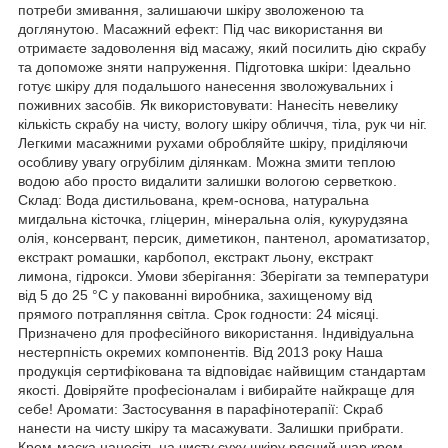
потреби змивання, залишаючи шкіру зволоженою та
доглянутою. Масажний ефект: Під час використання ви
отримаєте задоволення від масажу, який посилить дію скрабу
та допоможе зняти напруження. Підготовка шкіри: Ідеально
готує шкіру для подальшого нанесення зволожувальних і
поживних засобів. Як використовувати: Нанесіть невелику
кількість скрабу на чисту, вологу шкіру обличчя, тіла, рук чи ніг.
Легкими масажними рухами обробляйте шкіру, приділяючи
особливу увагу огрубілим ділянкам. Можна змити теплою
водою або просто видалити залишки вологою серветкою.
Склад: Вода дистильована, крем-основа, натуральна
мигдальна кісточка, гліцерин, мінеральна олія, кукурудзяна
олія, консервант, персик, диметикон, пантенол, ароматизатор,
екстракт ромашки, карбопол, екстракт льону, екстракт
лимона, гідрокси. Умови зберігання: Зберігати за температури
від 5 до 25 °C у пакованні виробника, захищеному від
прямого потрапляння світла. Срок годности: 24 місяці.
Призначено для професійного використання. Індивідуальна
нестерпність окремих компонентів. Від 2013 року Наша
продукція сертифікована та відповідає найвищим стандартам
якості. Довіряйте професіоналам і вибирайте найкраще для
себе! Аромати: Застосування в парафінотерапії: Скраб
нанести на чисту шкіру та масажувати. Залишки прибрати.
Крем-маска нанесіть на чисту суху шкіру рясний шар крем-