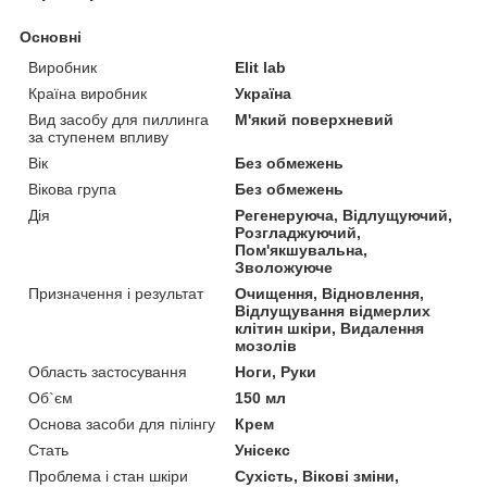
Основні
Виробник
Elit lab
Країна виробник
Україна
Вид засобу для пиллинга
М'який поверхневий
за ступенем впливу
Вік
Без обмежень
Вікова група
Без обмежень
Дія
Регенеруюча, Відлущуючий,
Розгладжуючий,
Пом'якшувальна,
Зволожуюче
Призначення і результат
Очищення, Відновлення,
Відлущування відмерлих
клітин шкіри, Видалення
мозолів
Область застосування
Ноги, Руки
Об`єм
150 мл
Основа засоби для пілінгу
Крем
Стать
Унісекс
Проблема і стан шкіри
Сухість, Вікові зміни,