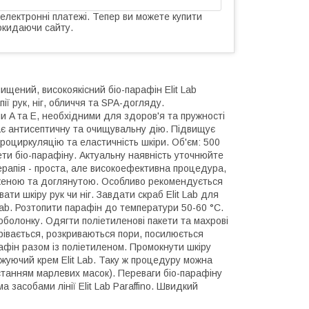
 електронні платежі. Тепер ви можете купити
окидаючи сайту.
чищений, високоякісний біо-парафін Elit Lab
 рук, ніг, обличчя та SPA-догляду.
ми A та E, необхідними для здоров'я та пружності
ає антисептичну та очищувальну дію. Підвищує
кроциркуляцію та еластичність шкіри. Об'єм: 500
ти біо-парафіну. Актуальну наявність уточнюйте
рапія - проста, але високоефективна процедура,
ложеною та доглянутою. Особливо рекомендується
ати шкіру рук чи ніг. Завдати скраб Elit Lab для
Lab. Розтопити парафін до температури 50-60 °C.
оболонку. Одягти поліетиленові пакети та махрові
грівається, розкриваються пори, посилюється
афін разом із поліетиленом. Промокнути шкіру
уючий крем Elit Lab. Таку ж процедуру можна
станням марлевих масок). Переваги біо-парафіну
а засобами лінії Elit Lab Paraffino. Швидкий