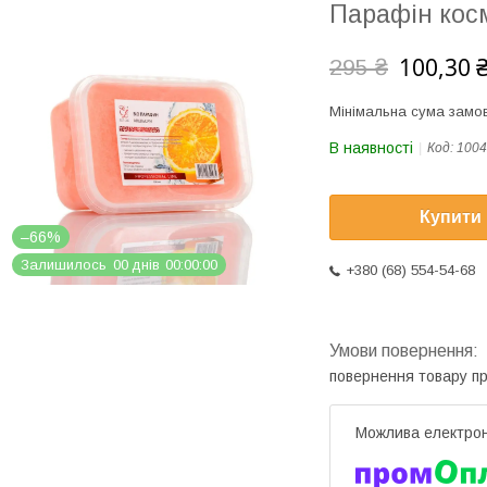
Парафін кос
100,30 
295 ₴
Мінімальна сума замов
В наявності
Код:
1004
Купити
–66%
Залишилось
0
0
днів
0
0
0
0
0
0
+380 (68) 554-54-68
повернення товару п