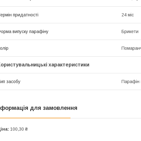
ермін придатності
24 міс
орма випуску парафіну
Брикети
олір
Помаран
Користувальницькі характеристики
ип засобу
Парафін 
нформація для замовлення
іна:
100,30 ₴