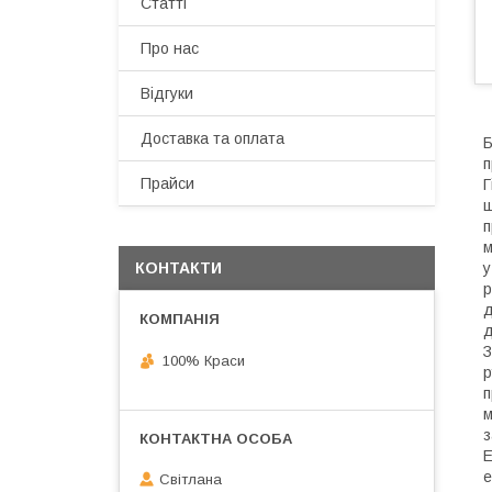
Статті
Про нас
Відгуки
Доставка та оплата
Б
п
Прайси
Г
ш
п
м
у
КОНТАКТИ
р
д
д
З
100% Краси
р
п
м
з
E
е
Світлана