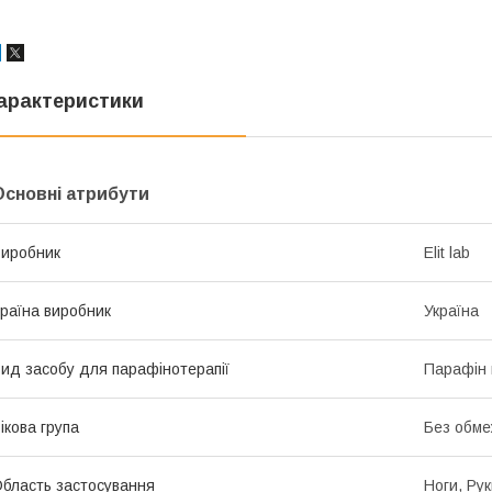
арактеристики
Основні атрибути
иробник
Elit lab
раїна виробник
Україна
ид засобу для парафінотерапії
Парафін 
ікова група
Без обме
бласть застосування
Ноги, Рук