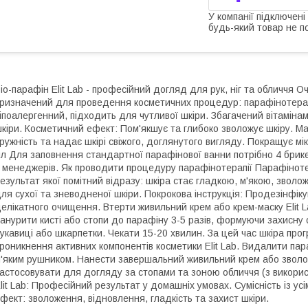
У компанії підключені
будь-який товар не п
іо-парафін Elit Lab - професійний догляд для рук, ніг та обличчя О
ризначений для проведення косметичних процедур: парафінотерапії
іпоалергенний, підходить для чутливої ​​шкіри. Збагачений вітаміна
кіри. Косметичний ефект: Пом'якшує та глибоко зволожує шкіру. М
ружність та надає шкірі свіжого, доглянутого вигляду. Покращує мі
л Для заповнення стандартної парафінової ванни потрібно 4 брике
 менеджерів. Як проводити процедуру парафінотерапії Парафіноте
езультат якої помітний відразу: шкіра стає гладкою, м'якою, зво
ля сухої та зневодненої шкіри. Покрокова інструкція: Продезінфікув
елікатного очищення. Втерти живильний крем або крем-маску Elit 
анурити кисті або стопи до парафіну 3-5 разів, формуючи захисну 
укавиці або шкарпетки. Чекати 15-20 хвилин. За цей час шкіра про
роникнення активних компонентів косметики Elit Lab. Видалити пар
'яким рушником. Нанести завершальний живильний крем або зволож
астосовувати для догляду за стопами та зоною обличчя (з викори
lit Lab: Професійний результат у домашніх умовах. Сумісність із усім
фект: зволоження, відновлення, гладкість та захист шкіри.