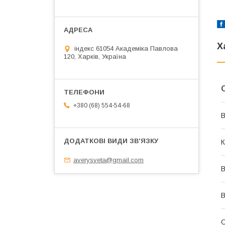
Х
індекс 61054 Академіка Павлова
120, Харків, Україна
+380 (68) 554-54-68
В
К
averysveta@gmail.com
В
В
О