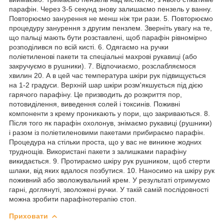
парафін. Через 3-5 секунд знову залишаємо пензель у ванну.
Повторюємо занурення не менш ніж три рази. 5. Повторюємо
процедуру занурення з другим пензлем. Зверніть увагу на те,
що пальці мають бути розставлені, щоб парафін рівномірно
розподілився по всій кисті. 6. Одягаємо на ручки
поліетиленові пакети та спеціальні махрові рукавиці (або
закручуємо в рушники). 7. Відпочиаємо, розслабляємося
хвилин 20. А в цей час температура шкіри рук підвищується
на 1-2 градуси. Верхній шар шкіри розм'якшується під дією
гарячого парафіну. Це призводить до розкриття пор,
потовиділення, виведення солей і токсинів. Поживні
компоненти з крему проникають у пори, що закриваються. 8.
Після того як парафін охолонув, знімаємо рукавиці (рушники)
і разом із поліетиленовими пакетами прибираємо парафін.
Процедура на стільки проста, що у вас не виникне жодних
труднощів. Використані пакети з залишками парафіну
викидається. 9. Протираємо шкіру рук рушником, щоб стерти
шлаки, від яких вдалося позбутися. 10. Наносимо на шкіру рук
поживний або зволожувальний крем. У результаті отримуємо
гарні, доглянуті, зволожені ручки. У такій самій послідовності
можна зробити парафінотерапію стоп.
Приховати