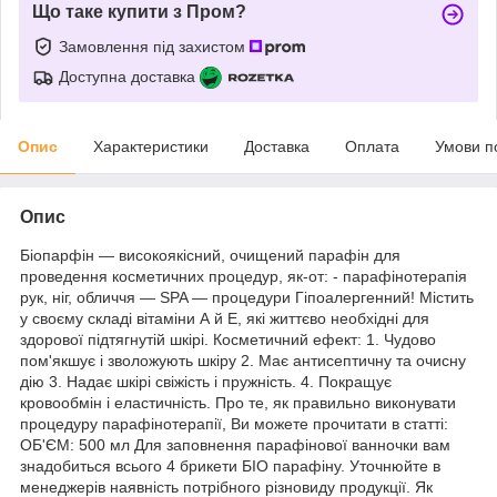
Що таке купити з Пром?
Замовлення під захистом
Доступна доставка
Опис
Характеристики
Доставка
Оплата
Умови п
Опис
Біопарфін — високоякісний, очищений парафін для
проведення косметичних процедур, як-от: - парафінотерапія
рук, ніг, обличчя — SPA — процедури Гіпоалергенний! Містить
у своєму складі вітаміни А й Е, які життєво необхідні для
здорової підтягнутій шкірі. Косметичний ефект: 1. Чудово
пом'якшує і зволожують шкіру 2. Має антисептичну та очисну
дію 3. Надає шкірі свіжість і пружність. 4. Покращує
кровообмін і еластичність. Про те, як правильно виконувати
процедуру парафінотерапії, Ви можете прочитати в статті:
ОБ'ЄМ: 500 мл Для заповнення парафінової ванночки вам
знадобиться всього 4 брикети БІО парафіну. Уточнюйте в
менеджерів наявність потрібного різновиду продукції. Як