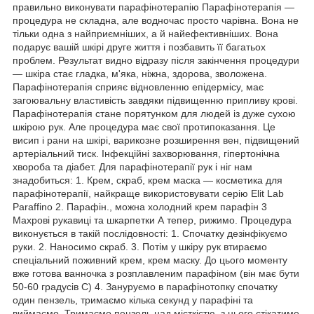
правильно виконувати парафінотерапію Парафінотерапія —
процедура не складна, але водночас просто чарівна. Вона не
тільки одна з найприємніших, а й найефективніших. Вона
подарує вашій шкірі друге життя і позбавить її багатьох
проблем. Результат видно відразу після закінчення процедури
— шкіра стає гладка, м'яка, ніжна, здорова, зволожена.
Парафінотерапія сприяє відновленню епідермісу, має
загоювальну властивість завдяки підвищенню припливу крові.
Парафінотерапія стане порятунком для людей із дуже сухою
шкірою рук. Але процедура має свої протипоказання. Це
висип і рани на шкірі, варикозне розширення вен, підвищений
артеріальний тиск. Інфекційні захворювання, гіпертонічна
хвороба та діабет. Для парафінотерапії рук і ніг нам
знадобиться: 1. Крем, скраб, крем маска — косметика для
парафінотерапії, найкраще використовувати серію Elit Lab
Paraffino 2. Парафін., можна холодний крем парафін 3
Махрові рукавиці та шкарпетки А тепер, рижимо. Процедура
виконується в такій послідовності: 1. Спочатку дезінфікуємо
руки. 2. Наносимо скраб. 3. Потім у шкіру рук втираємо
спеціальний поживний крем, крем маску. До цього моменту
вже готова ванночка з розплавленим парафіном (він має бути
50-60 градусів С) 4. Зануруємо в парафінотопку спочатку
один пензель, тримаємо кілька секунд у парафіні та
виймаємо. Тримаємо пензель над місткістю, з нього стікатиме