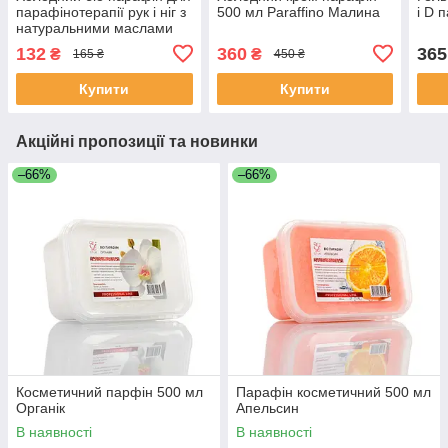
парафінотерапії рук і ніг з
500 мл Paraffino Малина
і D 
натуральними маслами
50 мл малина
132
360
365
₴
₴
165 ₴
450 ₴
Купити
Купити
Акційні пропозиції та новинки
–66%
–66%
Косметичний парфін 500 мл
Парафін косметичний 500 мл
Органік
Апельсин
В наявності
В наявності