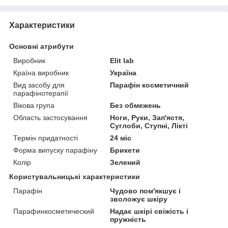
Характеристики
Основні атрибути
Виробник
Elit lab
Країна виробник
Україна
Вид засобу для
Парафін косметичний
парафінотерапії
Вікова група
Без обмежень
Область застосування
Ноги, Руки, Зап'ястя,
Суглоби, Ступні, Лікті
Термін придатності
24 міс
Форма випуску парафіну
Брикети
Колір
Зелений
Користувальницькі характеристики
Парафін
Чудово пом'якшує і
зволожує шкіру
Парафинкосметический
Надає шкірі свіжість і
пружність