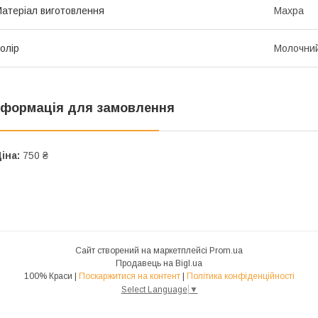
атеріал виготовлення
Махра
олір
Молочни
нформація для замовлення
іна:
750 ₴
Сайт створений на маркетплейсі
Prom.ua
Продавець на Bigl.ua
100% Краси |
Поскаржитися на контент
|
Політика конфіденційності
Select Language
▼