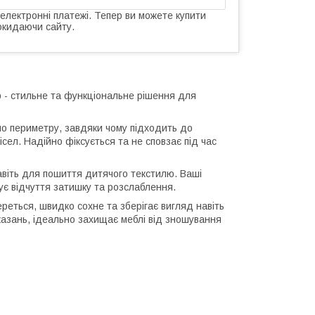
 електронні платежі. Тепер ви можете купити
окидаючи сайту.
b - стильне та функціональне рішення для
по периметру, завдяки чому підходить до
ісел. Надійно фіксується та не сповзає під час
віть для пошиття дитячого текстилю. Ваші
ує відчуття затишку та розслаблення.
реться, швидко сохне та зберігає вигляд навіть
казань, ідеально захищає меблі від зношування