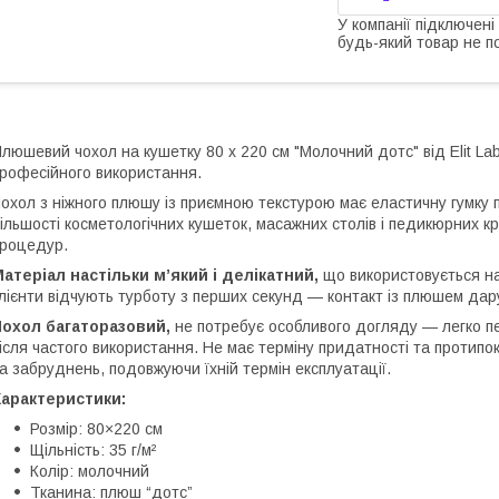
У компанії підключені
будь-який товар не п
люшевий чохол на кушетку 80 х 220 см "Молочний дотс" від Elit La
рофесійного використання.
охол з ніжного плюшу із приємною текстурою має еластичну гумку 
ільшості косметологічних кушеток, масажних столів і педикюрних кр
роцедур.
атеріал настільки м’який і делікатний,
що використовується на
лієнти відчують турботу з перших секунд — контакт із плюшем дар
Чохол багаторазовий,
не потребує особливого догляду — легко пе
ісля частого використання. Не має терміну придатності та протипо
а забруднень, подовжуючи їхній термін експлуатації.
Характеристики:
Розмір: 80×220 см
Щільність: 35 г/м²
Колір: молочний
Тканина: плюш “дотс”