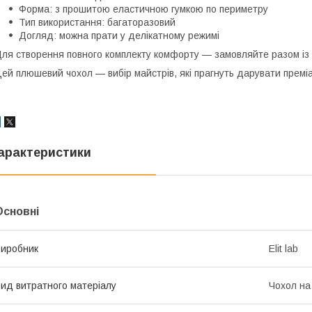
Форма: з прошитою еластичною гумкою по периметру
Тип використання: багаторазовий
Догляд: можна прати у делікатному режимі
ля створення повного комплекту комфорту — замовляйте разом із 
ей плюшевий чохол — вибір майстрів, які прагнуть дарувати преміал
арактеристики
Основні
иробник
Elit lab
ид витратного матеріалу
Чохол на