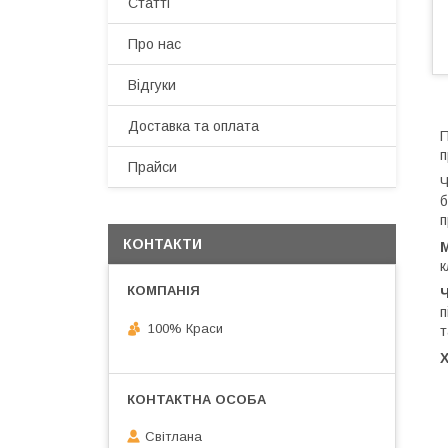
Статті
Про нас
Відгуки
Доставка та оплата
П
п
Прайси
Ч
б
п
КОНТАКТИ
М
к
п
100% Краси
т
Світлана