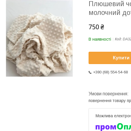
Плюшевий чох
молочний до
750 ₴
В наявності
Код:
DA3
Купити
+380 (68) 554-54-68
повернення товару п