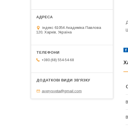
Д
індекс 61054 Академіка Павлова
Ц
120, Харків, Україна
+380 (68) 554-54-68
Х
averysveta@gmail.com
В
В