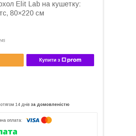
ол Elit Lab на кушетку:
тс, 80×220 см
245
Купити з
ротягом 14 днів
за домовленістю